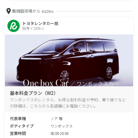
飯岡庭球場から
4029m
トヨタレンタカー旭
旭市イ2659-1
基本料金プラン（W2）
ワンボックスのレンタル、お得な割引料金や予約、乗り捨てなど
の詳細は、こちらから各店舗にお電話ください。
代表車種
ノア 等
ボディタイプ
ワンボックス
営業時間
08:00-20:00