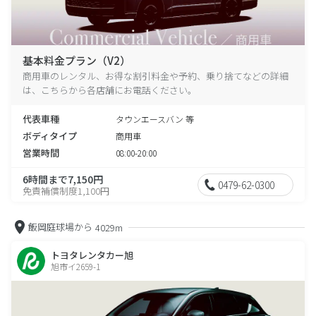
基本料金プラン（V2）
商用車のレンタル、お得な割引料金や予約、乗り捨てなどの詳細
は、こちらから各店舗にお電話ください。
代表車種
タウンエースバン 等
ボディタイプ
商用車
営業時間
08:00-20:00
6時間まで7,150円
0479-62-0300
免責補償制度1,100円
飯岡庭球場から
4029m
トヨタレンタカー旭
旭市イ2659-1