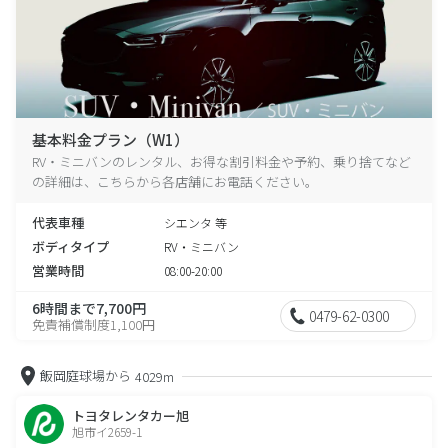
基本料金プラン（W1）
RV・ミニバンのレンタル、お得な割引料金や予約、乗り捨てなど
の詳細は、こちらから各店舗にお電話ください。
代表車種
シエンタ 等
ボディタイプ
RV・ミニバン
営業時間
08:00-20:00
6時間まで7,700円
0479-62-0300
免責補償制度1,100円
飯岡庭球場から
4029m
トヨタレンタカー旭
旭市イ2659-1