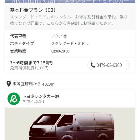
基本料金プラン（C2）
スタンダード・ミドルのレンタル、お得な割引料金や予約、乗り
捨てなどの詳細は、こちらから各店舗にお電話ください。
代表車種
アクア 等
ボディタイプ
スタンダード・ミドル
営業時間
08:00-20:00
3～6時間まで7,150円
0479-62-0300
免責補償制度1,100円
飯岡庭球場から
4029m
トヨタレンタカー旭
旭市イ2659-1