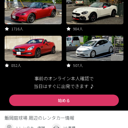
1716人
984人
852人
507人
事前のオンライン本人確認で
当日はすぐに出発できます ♪
始める
飯岡庭球場 周辺のレンタカー情報
1 レンタカー店舗
10 車種