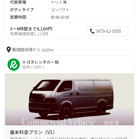
代表車種
ヤリス 等
ボディタイプ
コンパクト
営業時間
08:00-20:00
3～6時間まで6,160円
0479-62-0300
免責補償制度1,100円
飯岡庭球場から
4029m
トヨタレンタカー旭
旭市イ2659-1
基本料金プラン（V1）
商用車のレンタル、お得な割引料金や予約、乗り捨てなどの詳細