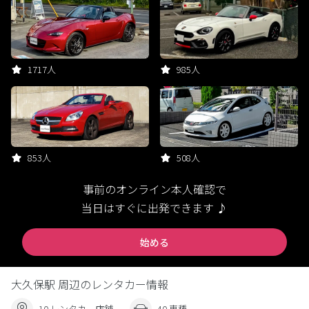
1717人
985人
853人
508人
事前のオンライン本人確認で
当日はすぐに出発できます ♪
始める
大久保駅 周辺のレンタカー情報
10 レンタカー店舗
40 車種