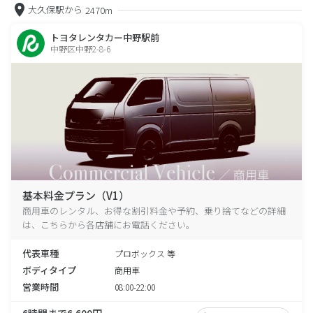
大久保駅から
2470m
トヨタレンタカー中野駅前
中野区中野2-8-6
基本料金プラン（V1）
商用車のレンタル、お得な割引料金や予約、乗り捨てなどの詳細
は、こちらから各店舗にお電話ください。
代表車種
プロボックス 等
ボディタイプ
商用車
営業時間
08:00-22:00
6時間まで6,600円