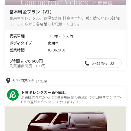
基本料金プラン（V1）
商用車のレンタル、お得な割引料金や予約、乗り捨てなどの詳細
は、こちらから各店舗にお電話ください。
代表車種
プロボックス 等
ボディタイプ
商用車
営業時間
08:00-20:00
6時間まで6,600円
03-3379-7100
免責補償制度1,100円
大久保駅から
1401m
トヨタレンタカー新宿南口
渋谷区代々木2-7-8（貸渡専用店舗の為返却は小田急サザンタワ-
B3Fの返却カウンタ-にて承ります。）