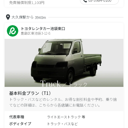
免責補償制度1,100円
大久保駅から
3940m
トヨタレンタカー池袋東口
豊島区東池袋3-12-8
基本料金プラン（T1）
トラック・バスなどのレンタル、お得な割引料金や予約、乗り捨
てなどの詳細は、こちらから各店舗にお電話ください。
代表車種
ライトエーストラック 等
ボディタイプ
トラック・バスなど