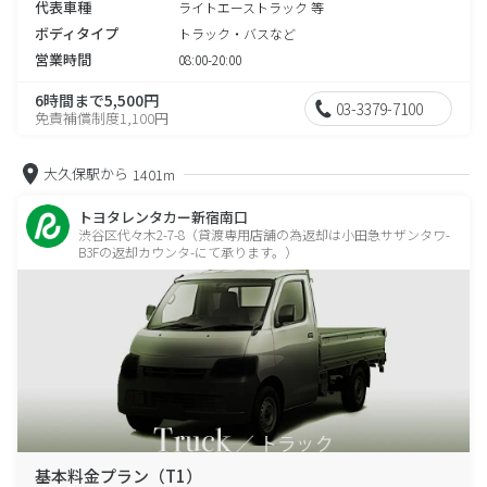
代表車種
ライトエーストラック 等
ボディタイプ
トラック・バスなど
営業時間
08:00-20:00
6時間まで5,500円
03-3379-7100
免責補償制度1,100円
大久保駅から
1401m
トヨタレンタカー新宿南口
渋谷区代々木2-7-8（貸渡専用店舗の為返却は小田急サザンタワ-
B3Fの返却カウンタ-にて承ります。）
基本料金プラン（T1）