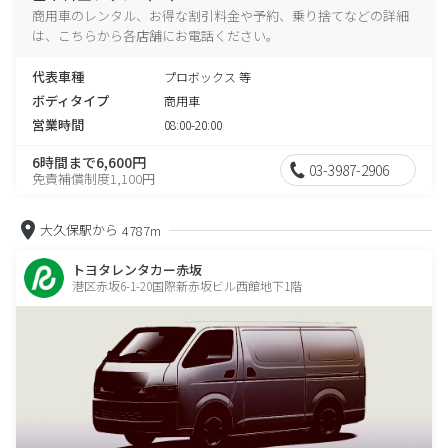
商用車のレンタル、お得な割引料金や予約、乗り捨てなどの詳細
は、こちらから各店舗にお電話ください。
代表車種
プロボックス 等
ボディタイプ
商用車
営業時間
08:00-20:00
6時間まで6,600円
03-3987-2906
免責補償制度1,100円
大久保駅から
4787m
トヨタレンタカー赤坂
港区赤坂6-1-20国際新赤坂ビル西館地下1階