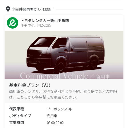
小金井警察署から
4388m
トヨタレンタカー新小平駅前
小平市小川町2-2025
基本料金プラン（V1）
商用車のレンタル、お得な割引料金や予約、乗り捨てなどの詳細
は、こちらから各店舗にお電話ください。
代表車種
プロボックス 等
ボディタイプ
商用車
営業時間
08:00-20:00