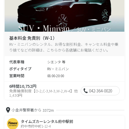
基本料金 免責別（W-1）
RV・ミニバンのレンタル、お得な割引料金、キャンセル料金や乗
り捨てなどの詳細は、こちらから各店舗にお電話ください。
代表車種
シエンタ 等
ボディタイプ
RV・ミニバン
営業時間
08:00-20:00
6時間10,752円
042-364-0020
免責補償制度【O-2,C-3,M-3,W-2,W-4】他
1,430円
小金井警察署から
3372m
タイムズカーレンタル府中駅前
府中市府中町1-12-4