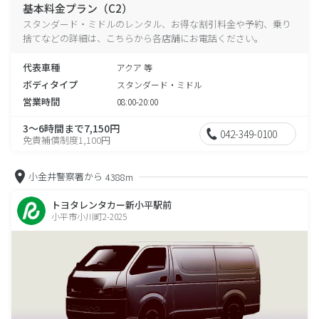
基本料金プラン（C2）
スタンダード・ミドルのレンタル、お得な割引料金や予約、乗り
捨てなどの詳細は、こちらから各店舗にお電話ください。
代表車種
アクア 等
ボディタイプ
スタンダード・ミドル
営業時間
08:00-20:00
3～6時間まで7,150円
042-349-0100
免責補償制度1,100円
小金井警察署から
4388m
トヨタレンタカー新小平駅前
小平市小川町2-2025