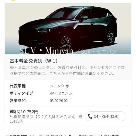
基本料金 免責別（W-1）
RV・ミニバンのレンタル、お得な割引料金、キャンセル料金や乗
り捨てなどの詳細は、こちらから各店舗にお電話ください。
代表車種
シエンタ 等
ボディタイプ
RV・ミニバン
営業時間
08:00-20:00
6時間10,752円
042-364-0020
免責補償制度【O-2,C-3,M-3,W-2,W-4】他
1,430円