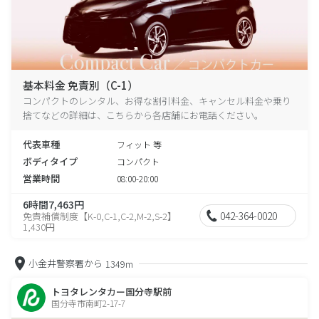
基本料金 免責別（C-1）
コンパクトのレンタル、お得な割引料金、キャンセル料金や乗り
捨てなどの詳細は、こちらから各店舗にお電話ください。
代表車種
フィット 等
ボディタイプ
コンパクト
営業時間
08:00-20:00
6時間7,463円
042-364-0020
免責補償制度【K-0,C-1,C-2,M-2,S-2】
1,430円
小金井警察署から
1349m
トヨタレンタカー国分寺駅前
国分寺市南町2-17-7