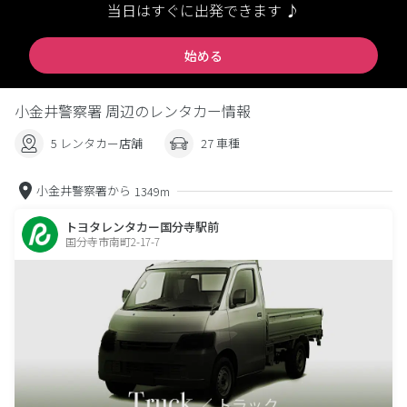
当日はすぐに出発できます ♪
始める
小金井警察署 周辺のレンタカー情報
5 レンタカー店舗
27 車種
小金井警察署から
1349m
トヨタレンタカー国分寺駅前
国分寺市南町2-17-7