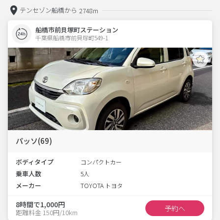
テンセゾン船橋から
2748m
船橋市前貝塚町ステーション
千葉県船橋市前貝塚町549-1  
パッソ(69)
ボディタイプ
コンパクトカー
乗車人数
5人
メーカー
TOYOTA トヨタ
8時間で1,000円
予約へ
距離料金 150円/10km