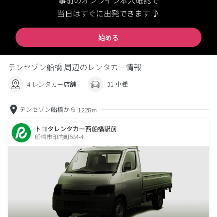
事前のオンライン本人確認で
当日はすぐに出発できます ♪
始める
テンセゾン船橋 周辺のレンタカー情報
4 レンタカー店舗
31 車種
テンセゾン船橋から
1228m
トヨタレンタカー西船橋駅前
船橋市印内町584-4