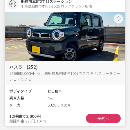
船橋市本町2丁目ステーション
千葉県船橋市本町2-15-25 ロックグランデ船橋 
ハスラー(252)
12時間2,000円～⁉、JR船橋駅約徒歩10分でスズキ ハスラーをカー
シェアできる
ボディタイプ
軽自動車
乗車人数
4人
メーカー
SUZUKI スズキ
12時間で2,000円
予約へ
距離料金 220円/10km