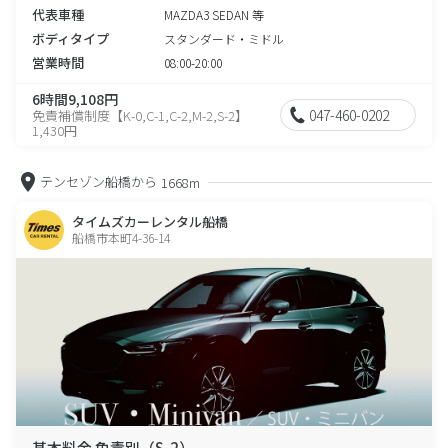
代表車種
MAZDA3 SEDAN 等
ボディタイプ
スタンダード・ミドル
営業時間
08:00-20:00
6時間9,108円
047-460-0202
免責補償制度【K-0,C-1,C-2,M-2,S-2】
1,430円
テンセゾン船橋から
1668m
タイムズカーレンタル船橋
船橋市本町4-36-14
基本料金 免責別（S-2）