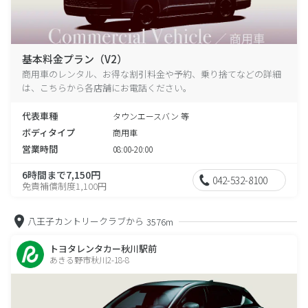
基本料金プラン（V2）
商用車のレンタル、お得な割引料金や予約、乗り捨てなどの詳細
は、こちらから各店舗にお電話ください。
代表車種
タウンエースバン 等
ボディタイプ
商用車
営業時間
08:00-20:00
6時間まで7,150円
042-532-8100
免責補償制度1,100円
八王子カントリークラブから
3576m
トヨタレンタカー秋川駅前
あきる野市秋川2-18-8