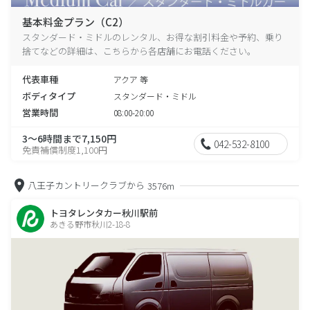
基本料金プラン（C2）
スタンダード・ミドルのレンタル、お得な割引料金や予約、乗り
捨てなどの詳細は、こちらから各店舗にお電話ください。
代表車種
アクア 等
ボディタイプ
スタンダード・ミドル
営業時間
08:00-20:00
3～6時間まで7,150円
042-532-8100
免責補償制度1,100円
八王子カントリークラブから
3576m
トヨタレンタカー秋川駅前
あきる野市秋川2-18-8