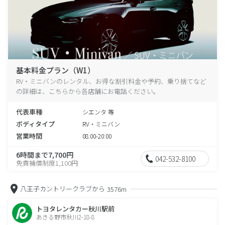
基本料金プラン（W1）
RV・ミニバンのレンタル、お得な割引料金や予約、乗り捨てなど
の詳細は、こちらから各店舗にお電話ください。
代表車種
シエンタ 等
ボディタイプ
RV・ミニバン
営業時間
08:00-20:00
6時間まで7,700円
042-532-8100
免責補償制度1,100円
八王子カントリークラブから
3576m
トヨタレンタカー秋川駅前
あきる野市秋川2-18-8