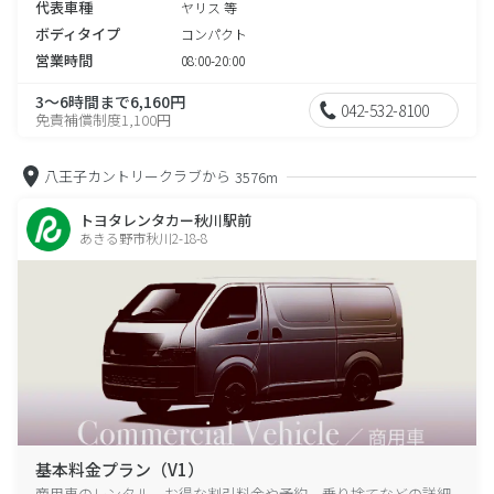
代表車種
ヤリス 等
ボディタイプ
コンパクト
営業時間
08:00-20:00
3～6時間まで6,160円
042-532-8100
免責補償制度1,100円
八王子カントリークラブから
3576m
トヨタレンタカー秋川駅前
あきる野市秋川2-18-8
基本料金プラン（V1）
商用車のレンタル、お得な割引料金や予約、乗り捨てなどの詳細