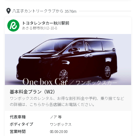
八王子カントリークラブから
3576m
トヨタレンタカー秋川駅前
あきる野市秋川2-18-8
基本料金プラン（W2）
ワンボックスのレンタル、お得な割引料金や予約、乗り捨てなど
の詳細は、こちらから各店舗にお電話ください。
代表車種
ノア 等
ボディタイプ
ワンボックス
営業時間
08:00-20:00