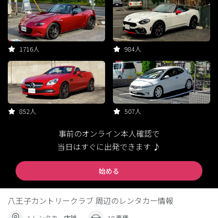
1716人
984人
852人
507人
事前のオンライン本人確認で
当日はすぐに出発できます ♪
始める
八王子カントリークラブ 周辺のレンタカー情報
1 レンタカー店舗
10 車種