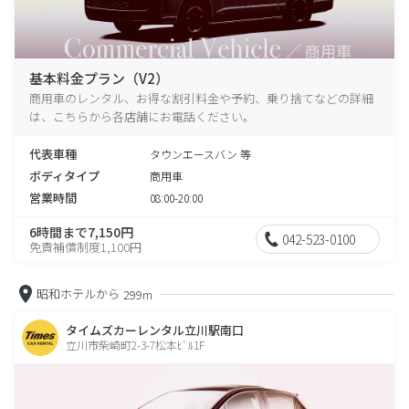
基本料金プラン（V2）
商用車のレンタル、お得な割引料金や予約、乗り捨てなどの詳細
は、こちらから各店舗にお電話ください。
代表車種
タウンエースバン 等
ボディタイプ
商用車
営業時間
08:00-20:00
6時間まで7,150円
042-523-0100
免責補償制度1,100円
昭和ホテルから
299m
タイムズカーレンタル立川駅南口
立川市柴崎町2-3-7松本ﾋﾞﾙ1F