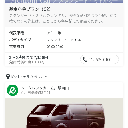
基本料金プラン（C2）
スタンダード・ミドルのレンタル、お得な割引料金や予約、乗り
捨てなどの詳細は、こちらから各店舗にお電話ください。
代表車種
アクア 等
ボディタイプ
スタンダード・ミドル
営業時間
08:00-20:00
3～6時間まで7,150円
042-523-0100
免責補償制度1,100円
昭和ホテルから
223m
トヨタレンタカー立川駅南口
立川市柴崎町3-7-21