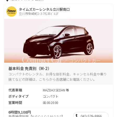
タイムズカーレンタル立川駅南口
立川市柴崎町2-3-7松本ﾋﾞﾙ1F
基本料金 免責別（M-2）
コンパクトのレンタル、お得な割引料金、キャンセル料金や乗り
捨てなどの詳細は、こちらから各店舗にお電話ください。
代表車種
MAZDA3 SEDAN 等
ボディタイプ
コンパクト
営業時間
08:00-20:00
6時間9,108円
042-529-8866
免責補償制度【K-0,C-1,C-2,M-2,S-2】