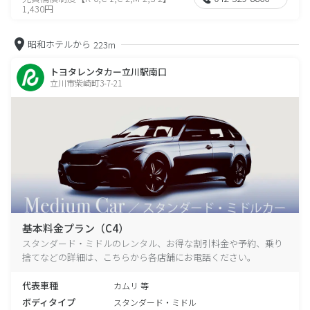
1,430円
昭和ホテルから
223m
トヨタレンタカー立川駅南口
立川市柴崎町3-7-21
基本料金プラン（C4）
スタンダード・ミドルのレンタル、お得な割引料金や予約、乗り
捨てなどの詳細は、こちらから各店舗にお電話ください。
代表車種
カムリ 等
ボディタイプ
スタンダード・ミドル