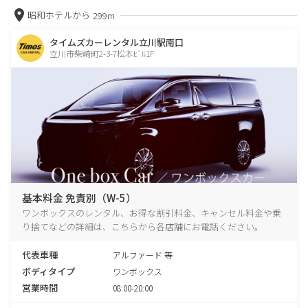
昭和ホテルから
299m
タイムズカーレンタル立川駅南口
立川市柴崎町2-3-7松本ﾋﾞﾙ1F
基本料金 免責別（W-5）
ワンボックスのレンタル、お得な割引料金、キャンセル料金や乗
り捨てなどの詳細は、こちらから各店舗にお電話ください。
代表車種
アルファード 等
ボディタイプ
ワンボックス
営業時間
08:00-20:00