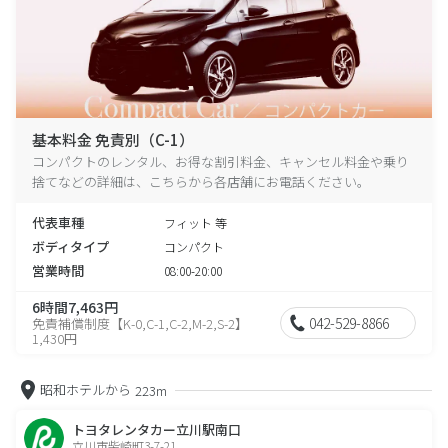
基本料金 免責別（C-1）
コンパクトのレンタル、お得な割引料金、キャンセル料金や乗り
捨てなどの詳細は、こちらから各店舗にお電話ください。
代表車種
フィット 等
ボディタイプ
コンパクト
営業時間
08:00-20:00
6時間7,463円
042-529-8866
免責補償制度【K-0,C-1,C-2,M-2,S-2】
1,430円
昭和ホテルから
223m
トヨタレンタカー立川駅南口
立川市柴崎町3-7-21