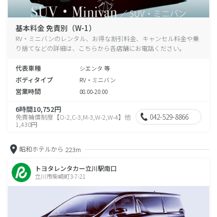
基本料金 免責別（W-1）
RV・ミニバンのレンタル、お得な割引料金、キャンセル料金や乗
り捨てなどの詳細は、こちらから各店舗にお電話ください。
代表車種
シエンタ 等
ボディタイプ
RV・ミニバン
営業時間
08:00-20:00
6時間10,752円
042-529-8866
免責補償制度【O-2,C-3,M-3,W-2,W-4】他
1,430円
昭和ホテルから
223m
トヨタレンタカー立川駅南口
立川市柴崎町3-7-21