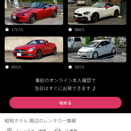
1717人
984人
853人
507人
事前のオンライン本人確認で
当日はすぐに出発できます ♪
始める
昭和ホテル 周辺のレンタカー情報
3 レンタカー店舗
16 車種