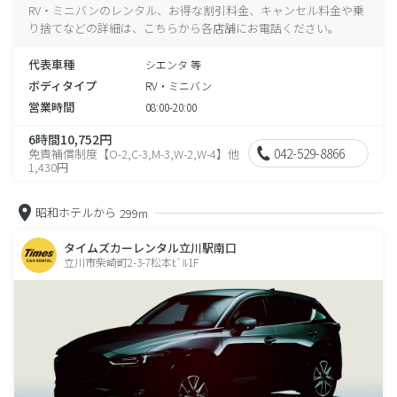
RV・ミニバンのレンタル、お得な割引料金、キャンセル料金や乗
り捨てなどの詳細は、こちらから各店舗にお電話ください。
代表車種
シエンタ 等
ボディタイプ
RV・ミニバン
営業時間
08:00-20:00
6時間10,752円
042-529-8866
免責補償制度【O-2,C-3,M-3,W-2,W-4】他
1,430円
昭和ホテルから
299m
タイムズカーレンタル立川駅南口
立川市柴崎町2-3-7松本ﾋﾞﾙ1F