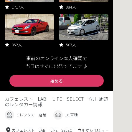
1717人
984人
852人
507人
事前のオンライン本人確認で
当日はすぐに出発できます ♪
始める
カフェレスト LABI LIFE SELECT 立川 周辺
のレンタカー情報
3 レンタカー店舗
16 車種
カフェレスト LABI LIFE SELECT 立川から
134m