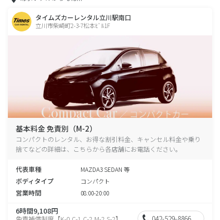
タイムズカーレンタル立川駅南口
立川市柴崎町2-3-7松本ﾋﾞﾙ1F
基本料金 免責別（M-2）
コンパクトのレンタル、お得な割引料金、キャンセル料金や乗り
捨てなどの詳細は、こちらから各店舗にお電話ください。
代表車種
MAZDA3 SEDAN 等
ボディタイプ
コンパクト
営業時間
08:00-20:00
6時間9,108円
042-529-8866
免責補償制度【K-0,C-1,C-2,M-2,S-2】