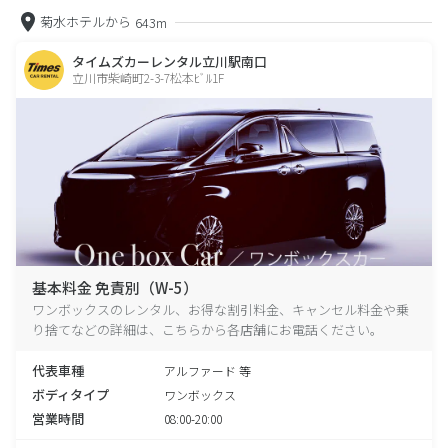
菊水ホテルから
643m
タイムズカーレンタル立川駅南口
立川市柴崎町2-3-7松本ﾋﾞﾙ1F
基本料金 免責別（W-5）
ワンボックスのレンタル、お得な割引料金、キャンセル料金や乗
り捨てなどの詳細は、こちらから各店舗にお電話ください。
代表車種
アルファード 等
ボディタイプ
ワンボックス
営業時間
08:00-20:00