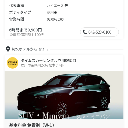
代表車種
ハイエース 等
ボディタイプ
商用車
営業時間
08:00-20:00
6時間まで9,900円
042-523-0100
免責補償制度1,100円
菊水ホテルから
643m
タイムズカーレンタル立川駅南口
立川市柴崎町2-3-7松本ﾋﾞﾙ1F
基本料金 免責別（W-1）