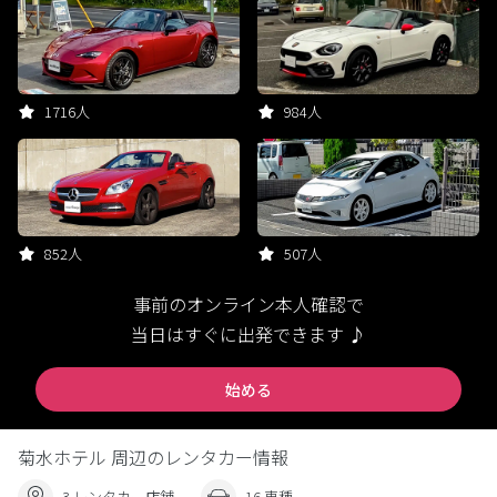
1716人
984人
852人
507人
事前のオンライン本人確認で
当日はすぐに出発できます ♪
始める
菊水ホテル 周辺のレンタカー情報
3 レンタカー店舗
16 車種