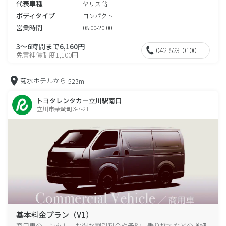
代表車種
ヤリス 等
ボディタイプ
コンパクト
営業時間
08:00-20:00
3～6時間まで6,160円
042-523-0100
免責補償制度1,100円
菊水ホテルから
523m
トヨタレンタカー立川駅南口
立川市柴崎町3-7-21
基本料金プラン（V1）
商用車のレンタル、お得な割引料金や予約、乗り捨てなどの詳細