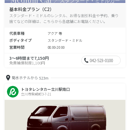
基本料金プラン（C2）
スタンダード・ミドルのレンタル、お得な割引料金や予約、乗り
捨てなどの詳細は、こちらから各店舗にお電話ください。
代表車種
アクア 等
ボディタイプ
スタンダード・ミドル
営業時間
08:00-20:00
3～6時間まで7,150円
042-523-0100
免責補償制度1,100円
菊水ホテルから
523m
トヨタレンタカー立川駅南口
立川市柴崎町3-7-21