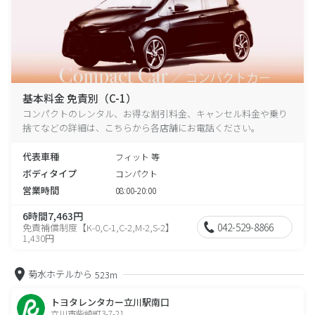
基本料金 免責別（C-1）
コンパクトのレンタル、お得な割引料金、キャンセル料金や乗り
捨てなどの詳細は、こちらから各店舗にお電話ください。
代表車種
フィット 等
ボディタイプ
コンパクト
営業時間
08:00-20:00
6時間7,463円
042-529-8866
免責補償制度【K-0,C-1,C-2,M-2,S-2】
1,430円
菊水ホテルから
523m
トヨタレンタカー立川駅南口
立川市柴崎町3-7-21