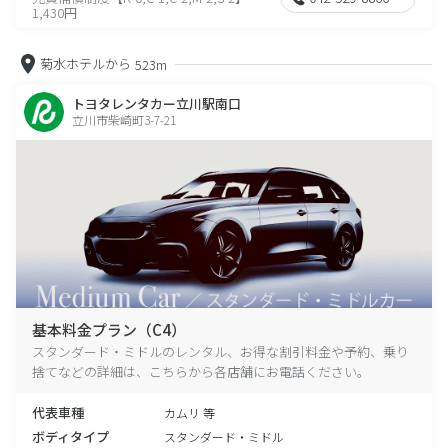
1,430円
菊水ホテルから
523m
トヨタレンタカー立川駅南口
立川市柴崎町3-7-21
基本料金プラン（C4）
スタンダード・ミドルのレンタル、お得な割引料金や予約、乗り
捨てなどの詳細は、こちらから各店舗にお電話ください。
代表車種
カムリ 等
ボディタイプ
スタンダード・ミドル