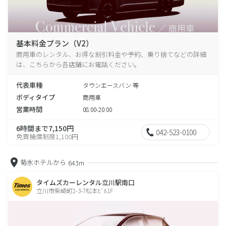
基本料金プラン（V2）
商用車のレンタル、お得な割引料金や予約、乗り捨てなどの詳細
は、こちらから各店舗にお電話ください。
代表車種
タウンエースバン 等
ボディタイプ
商用車
営業時間
08:00-20:00
6時間まで7,150円
042-523-0100
免責補償制度1,100円
菊水ホテルから
643m
タイムズカーレンタル立川駅南口
立川市柴崎町2-3-7松本ﾋﾞﾙ1F