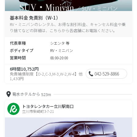
基本料金 免責別（W-1）
RV・ミニバンのレンタル、お得な割引料金、キャンセル料金や乗
り捨てなどの詳細は、こちらから各店舗にお電話ください。
代表車種
シエンタ 等
ボディタイプ
RV・ミニバン
営業時間
08:00-20:00
6時間10,752円
042-529-8866
免責補償制度【O-2,C-3,M-3,W-2,W-4】他
1,430円
菊水ホテルから
523m
トヨタレンタカー立川駅南口
立川市柴崎町3-7-21