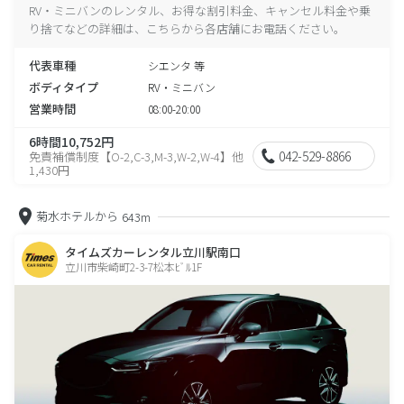
RV・ミニバンのレンタル、お得な割引料金、キャンセル料金や乗
り捨てなどの詳細は、こちらから各店舗にお電話ください。
代表車種
シエンタ 等
ボディタイプ
RV・ミニバン
営業時間
08:00-20:00
6時間10,752円
042-529-8866
免責補償制度【O-2,C-3,M-3,W-2,W-4】他
1,430円
菊水ホテルから
643m
タイムズカーレンタル立川駅南口
立川市柴崎町2-3-7松本ﾋﾞﾙ1F