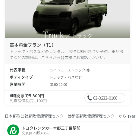
基本料金プラン（T1）
トラック・バスなどのレンタル、お得な割引料金や予約、乗り捨
てなどの詳細は、こちらから各店舗にお電話ください。
代表車種
ライトエーストラック 等
ボディタイプ
トラック・バスなど
営業時間
08:00-20:00
6時間まで5,500円
03-3233-0100
免責補償制度1,100円
日本郵政公社郵政健康管理センター首都圏郵政健康管理センターから
196
トヨタレンタカー本郷三丁目駅前
文京区本郷3-36-8