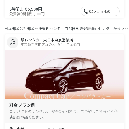
6時間まで5,500円
03-3256-4801
免責補償制度1,100円
日本郵政公社郵政健康管理センター首都圏郵政健康管理センターから
277
駅レンタカー東日本東京営業所
東京都千代田区丸の内1-9-1 日本橋口
料金プラン例
コンパクトのレンタル、お得な割引料金、ご予約はこちらから各
店舗お電話ください。
代表車種
ヴィッツ等