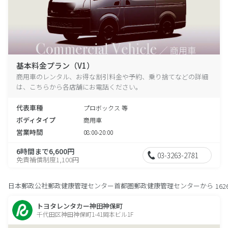
基本料金プラン（V1）
商用車のレンタル、お得な割引料金や予約、乗り捨てなどの詳細
は、こちらから各店舗にお電話ください。
代表車種
プロボックス 等
ボディタイプ
商用車
営業時間
08:00-20:00
6時間まで6,600円
03-3263-2781
免責補償制度1,100円
日本郵政公社郵政健康管理センター首都圏郵政健康管理センターから
162
トヨタレンタカー神田神保町
千代田区神田神保町1-41岡本ビル1F