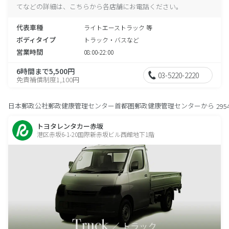
てなどの詳細は、こちらから各店舗にお電話ください。
代表車種
ライトエーストラック 等
ボディタイプ
トラック・バスなど
営業時間
08:00-22:00
6時間まで5,500円
03-5220-2220
免責補償制度1,100円
日本郵政公社郵政健康管理センター首都圏郵政健康管理センターから
295
トヨタレンタカー赤坂
港区赤坂6-1-20国際新赤坂ビル西館地下1階