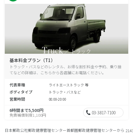
基本料金プラン（T1）
トラック・バスなどのレンタル、お得な割引料金や予約、乗り捨
てなどの詳細は、こちらから各店舗にお電話ください。
代表車種
ライトエーストラック 等
ボディタイプ
トラック・バスなど
営業時間
08:00-20:00
6時間まで5,500円
03-3817-7100
免責補償制度1,100円
日本郵政公社郵政健康管理センター首都圏郵政健康管理センターから
214