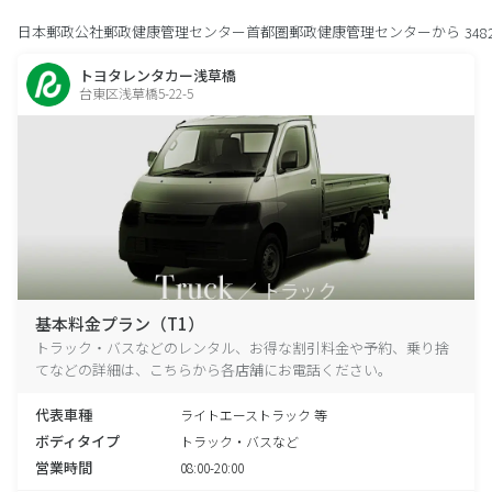
日本郵政公社郵政健康管理センター首都圏郵政健康管理センターから
348
トヨタレンタカー浅草橋
台東区浅草橋5-22-5
基本料金プラン（T1）
トラック・バスなどのレンタル、お得な割引料金や予約、乗り捨
てなどの詳細は、こちらから各店舗にお電話ください。
代表車種
ライトエーストラック 等
ボディタイプ
トラック・バスなど
営業時間
08:00-20:00