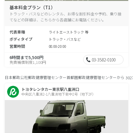
基本料金プラン（T1）
トラック・バスなどのレンタル、お得な割引料金や予約、乗り捨
てなどの詳細は、こちらから各店舗にお電話ください。
代表車種
ライトエーストラック 等
ボディタイプ
トラック・バスなど
営業時間
08:00-20:00
6時間まで5,500円
03-3582-0100
免責補償制度1,100円
日本郵政公社郵政健康管理センター首都圏郵政健康管理センターから
302
トヨタレンタカー東京駅八重洲口
中央区八重洲2-1八重洲地下街中2号（地下2F）