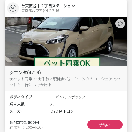
台東区谷中２丁目ステーション
東京都台東区谷中2-7-16  
シエンタ(4218)
★ペット同乗OK★千駄木駅徒歩7分！シエンタのカーシェアでペ
ットと一緒におでかけ♪
ボディタイプ
ミニバン/ワンボックス
乗車人数
5人
メーカー
TOYOTA トヨタ
6時間で2,000円
予約へ
距離料金 200円/10km