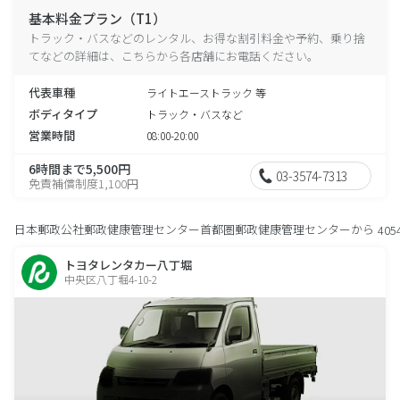
基本料金プラン（T1）
トラック・バスなどのレンタル、お得な割引料金や予約、乗り捨
てなどの詳細は、こちらから各店舗にお電話ください。
代表車種
ライトエーストラック 等
ボディタイプ
トラック・バスなど
営業時間
08:00-20:00
6時間まで5,500円
03-3574-7313
免責補償制度1,100円
日本郵政公社郵政健康管理センター首都圏郵政健康管理センターから
405
トヨタレンタカー八丁堀
中央区八丁堀4-10-2