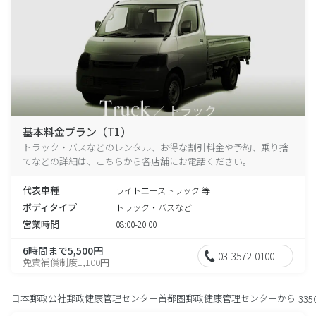
基本料金プラン（T1）
トラック・バスなどのレンタル、お得な割引料金や予約、乗り捨
てなどの詳細は、こちらから各店舗にお電話ください。
代表車種
ライトエーストラック 等
ボディタイプ
トラック・バスなど
営業時間
08:00-20:00
6時間まで5,500円
03-3572-0100
免責補償制度1,100円
日本郵政公社郵政健康管理センター首都圏郵政健康管理センターから
335