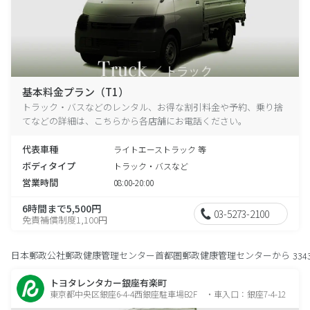
基本料金プラン（T1）
トラック・バスなどのレンタル、お得な割引料金や予約、乗り捨
てなどの詳細は、こちらから各店舗にお電話ください。
代表車種
ライトエーストラック 等
ボディタイプ
トラック・バスなど
営業時間
08:00-20:00
6時間まで5,500円
03-5273-2100
免責補償制度1,100円
日本郵政公社郵政健康管理センター首都圏郵政健康管理センターから
334
トヨタレンタカー銀座有楽町
東京都中央区銀座6-4-4西銀座駐車場B2F ・車入口：銀座7-4-12