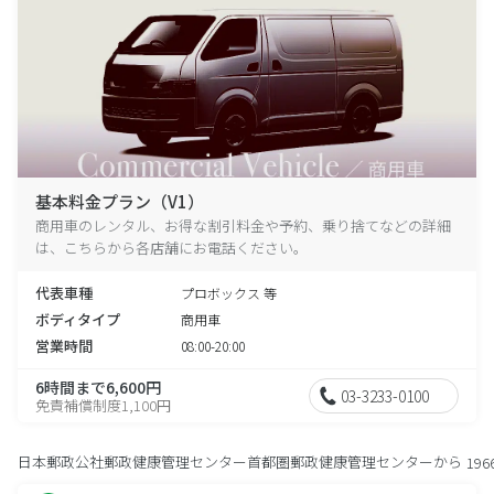
基本料金プラン（V1）
商用車のレンタル、お得な割引料金や予約、乗り捨てなどの詳細
は、こちらから各店舗にお電話ください。
代表車種
プロボックス 等
ボディタイプ
商用車
営業時間
08:00-20:00
6時間まで6,600円
03-3233-0100
免責補償制度1,100円
日本郵政公社郵政健康管理センター首都圏郵政健康管理センターから
196