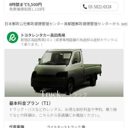
6時間まで5,500円
03-5821-6324
免責補償制度1,100円
日本郵政公社郵政健康管理センター首都圏郵政健康管理センターから
349
トヨタレンタカー高田馬場
新宿区高田馬場2-8-1（貸渡専用店舗の為返却は返却カウンタ-に
て承ります。）
基本料金プラン（T1）
トラック・バスなどのレンタル、お得な割引料金や予約、乗り捨
てなどの詳細は、こちらから各店舗にお電話ください。
代表車種
ライトエーストラック 等