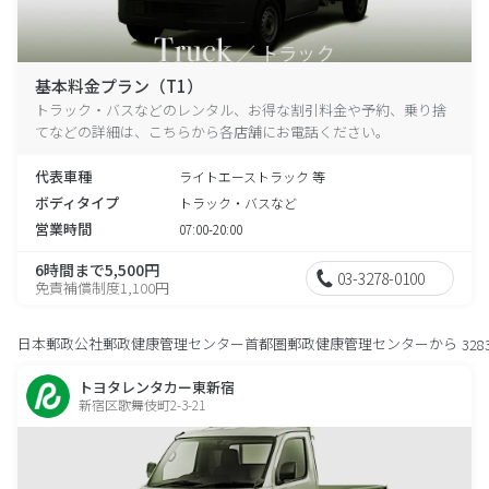
基本料金プラン（T1）
トラック・バスなどのレンタル、お得な割引料金や予約、乗り捨
てなどの詳細は、こちらから各店舗にお電話ください。
代表車種
ライトエーストラック 等
ボディタイプ
トラック・バスなど
営業時間
07:00-20:00
6時間まで5,500円
03-3278-0100
免責補償制度1,100円
日本郵政公社郵政健康管理センター首都圏郵政健康管理センターから
328
トヨタレンタカー東新宿
新宿区歌舞伎町2-3-21