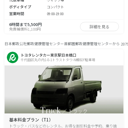
ボディタイプ
コンパクト
営業時間
09:00-19:00
6時間まで5,500円
詳細を見る
免責補償料1,100円
日本郵政公社郵政健康管理センター首都圏郵政健康管理センターから
287
トヨタレンタカー東京駅日本橋口
千代田区丸の内1-8-1トラストタワ-N館B2F駐車場
基本料金プラン（T1）
トラック・バスなどのレンタル、お得な割引料金や予約、乗り捨