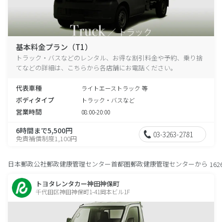
基本料金プラン（T1）
トラック・バスなどのレンタル、お得な割引料金や予約、乗り捨
てなどの詳細は、こちらから各店舗にお電話ください。
代表車種
ライトエーストラック 等
ボディタイプ
トラック・バスなど
営業時間
08:00-20:00
6時間まで5,500円
03-3263-2781
免責補償制度1,100円
日本郵政公社郵政健康管理センター首都圏郵政健康管理センターから
162
トヨタレンタカー神田神保町
千代田区神田神保町1-41岡本ビル1F