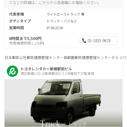
てなどの詳細は、こちらから各店舗にお電話ください。
代表車種
ライトエーストラック 等
ボディタイプ
トラック・バスなど
営業時間
07:00-22:00
6時間まで5,500円
03-3833-9678
免責補償制度1,100円
日本郵政公社郵政健康管理センター首都圏郵政健康管理センターから
377
トヨタレンタカー新橋駅前ビル
港区新橋2-20-15新橋駅前ビル1号館地下2F駐車場