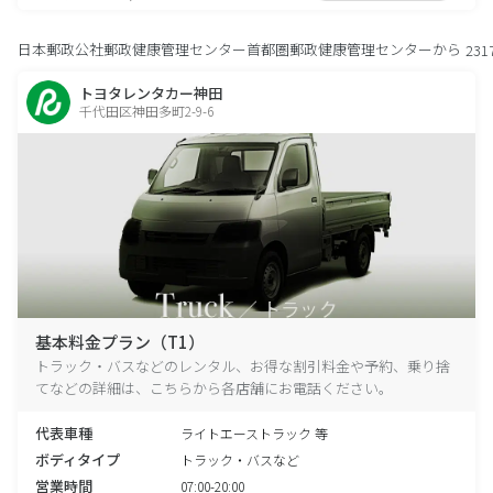
日本郵政公社郵政健康管理センター首都圏郵政健康管理センターから
231
トヨタレンタカー神田
千代田区神田多町2-9-6
基本料金プラン（T1）
トラック・バスなどのレンタル、お得な割引料金や予約、乗り捨
てなどの詳細は、こちらから各店舗にお電話ください。
代表車種
ライトエーストラック 等
ボディタイプ
トラック・バスなど
営業時間
07:00-20:00