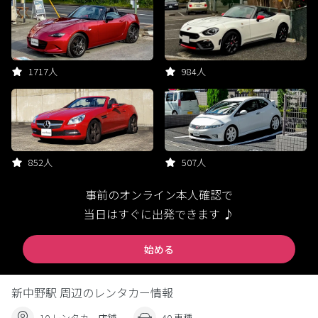
1717人
984人
852人
507人
事前のオンライン本人確認で
当日はすぐに出発できます ♪
始める
新中野駅 周辺のレンタカー情報
10 レンタカー店舗
40 車種