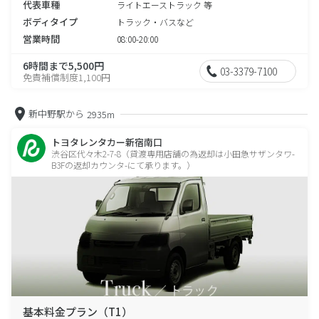
代表車種
ライトエーストラック 等
ボディタイプ
トラック・バスなど
営業時間
08:00-20:00
6時間まで5,500円
03-3379-7100
免責補償制度1,100円
新中野駅から
2935m
トヨタレンタカー新宿南口
渋谷区代々木2-7-8（貸渡専用店舗の為返却は小田急サザンタワ-
B3Fの返却カウンタ-にて承ります。）
基本料金プラン（T1）