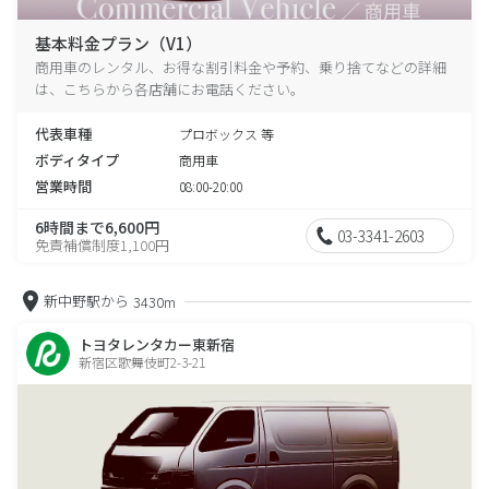
基本料金プラン（V1）
商用車のレンタル、お得な割引料金や予約、乗り捨てなどの詳細
は、こちらから各店舗にお電話ください。
代表車種
プロボックス 等
ボディタイプ
商用車
営業時間
08:00-20:00
6時間まで6,600円
03-3341-2603
免責補償制度1,100円
新中野駅から
3430m
トヨタレンタカー東新宿
新宿区歌舞伎町2-3-21