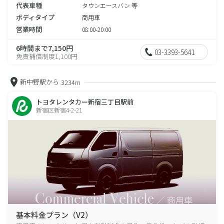
代表車種
タウンエースバン 等
ボディタイプ
商用車
営業時間
08:00-20:00
6時間まで7,150円
03-3393-5641
免責補償制度1,100円
新中野駅から
3234m
トヨタレンタカー新宿三丁目駅前
新宿区新宿4-2-21
基本料金プラン（V2）