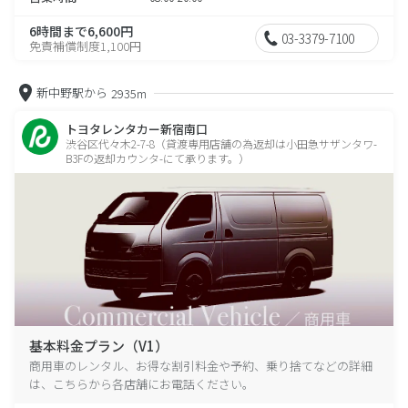
6時間まで6,600円
03-3379-7100
免責補償制度1,100円
新中野駅から
2935m
トヨタレンタカー新宿南口
渋谷区代々木2-7-8（貸渡専用店舗の為返却は小田急サザンタワ-
B3Fの返却カウンタ-にて承ります。）
基本料金プラン（V1）
商用車のレンタル、お得な割引料金や予約、乗り捨てなどの詳細
は、こちらから各店舗にお電話ください。