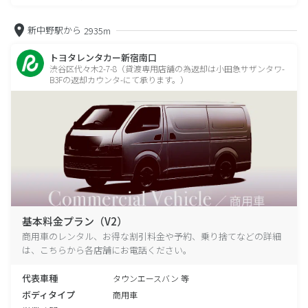
新中野駅から
2935m
トヨタレンタカー新宿南口
渋谷区代々木2-7-8（貸渡専用店舗の為返却は小田急サザンタワ-
B3Fの返却カウンタ-にて承ります。）
基本料金プラン（V2）
商用車のレンタル、お得な割引料金や予約、乗り捨てなどの詳細
は、こちらから各店舗にお電話ください。
代表車種
タウンエースバン 等
ボディタイプ
商用車