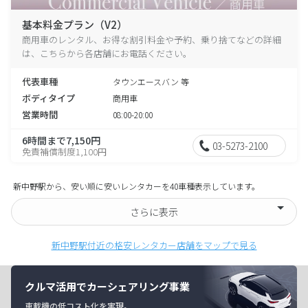
基本料金プラン（V2）
商用車のレンタル、お得な割引料金や予約、乗り捨てなどの詳細
は、こちらから各店舗にお電話ください。
代表車種
タウンエースバン 等
ボディタイプ
商用車
営業時間
08:00-20:00
6時間まで7,150円
03-5273-2100
免責補償制度1,100円
新中野駅から、安い順に安いレンタカーを40車種表示しています。
さらに表示
新中野駅付近の格安レンタカー店舗をマップで見る
クルマ活用でカーシェアリング事業
車載機の低コスト化を実現。