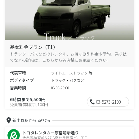
基本料金プラン（T1）
トラック・バスなどのレンタル、お得な割引料金や予約、乗り捨
てなどの詳細は、こちらから各店舗にお電話ください。
代表車種
ライトエーストラック 等
ボディタイプ
トラック・バスなど
営業時間
08:00-20:00
6時間まで5,500円
03-5273-2100
免責補償制度1,100円
新中野駅から
4637m
トヨタレンタカー原宿明治通り
渋谷区神宮前6-27-8京セラ原宿ビルB1F