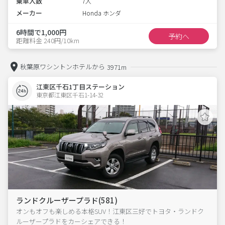
乗車人数
7人
メーカー
Honda ホンダ
6時間で1,000円
予約へ
距離料金 240円/10km
秋葉原ワシントンホテルから
3971m
江東区千石1丁目ステーション
東京都江東区千石1-14-32  
ランドクルーザープラド(581)
オンもオフも楽しめる本格SUV！江東区三好でトヨタ・ランドク
ルーザープラドをカーシェアできる！