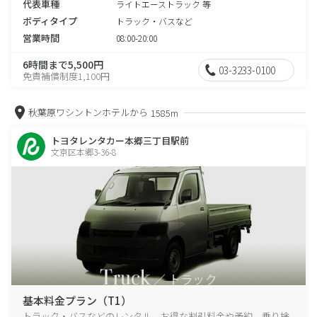
代表車種
ライトエーストラック 等
ボディタイプ
トラック・バスなど
営業時間
08:00-20:00
6時間まで5,500円
03-3233-0100
免責補償制度1,100円
秋葉原ワシントンホテルから
1585m
トヨタレンタカー本郷三丁目駅前
文京区本郷3-36-8
基本料金プラン（T1）
トラック・バスなどのレンタル、お得な割引料金や予約、乗り捨