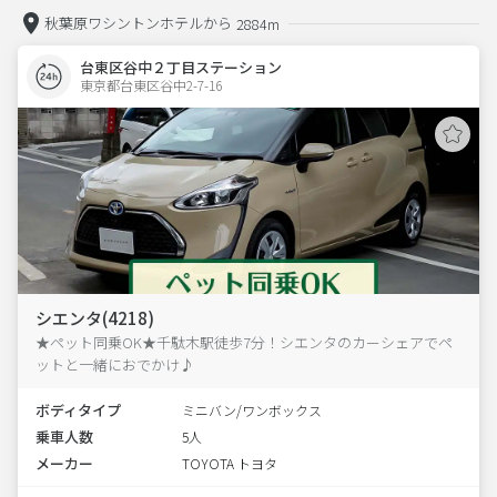
秋葉原ワシントンホテルから
2884m
台東区谷中２丁目ステーション
東京都台東区谷中2-7-16  
シエンタ(4218)
★ペット同乗OK★千駄木駅徒歩7分！シエンタのカーシェアでペ
ットと一緒におでかけ♪
ボディタイプ
ミニバン/ワンボックス
乗車人数
5人
メーカー
TOYOTA トヨタ