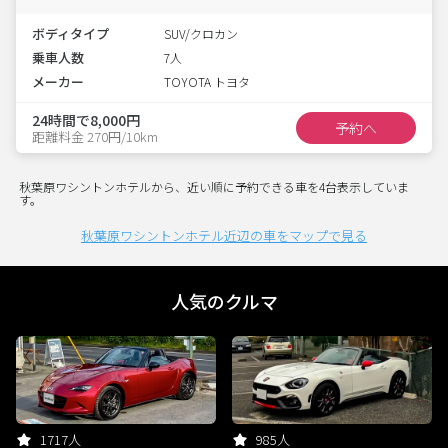
ボディタイプ
SUV/クロカン
乗車人数
7人
メーカー
TOYOTA トヨタ
24時間で8,000円
予約へ
距離料金 270円/10km
秋葉原ワシントンホテルから、近い順に予約できる車を4台表示していま
す。
秋葉原ワシントンホテル近辺の車をマップで見る
人気のクルマ
1717人
985人