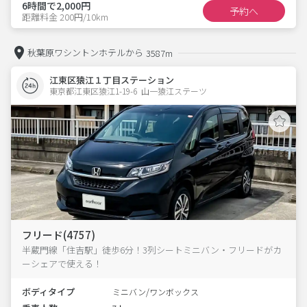
6時間で2,000円
予約へ
距離料金 200円/10km
秋葉原ワシントンホテルから
3587m
江東区猿江１丁目ステーション
東京都江東区猿江1-19-6  山一猿江ステーツ
フリード(4757)
半蔵門線「住吉駅」徒歩6分！3列シートミニバン・フリードがカ
ーシェアで使える！
ボディタイプ
ミニバン/ワンボックス