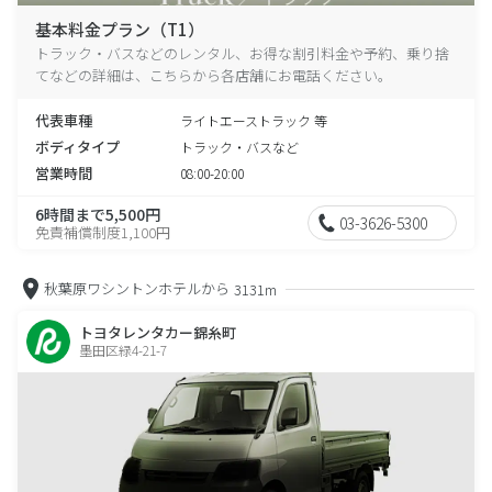
基本料金プラン（T1）
トラック・バスなどのレンタル、お得な割引料金や予約、乗り捨
てなどの詳細は、こちらから各店舗にお電話ください。
代表車種
ライトエーストラック 等
ボディタイプ
トラック・バスなど
営業時間
08:00-20:00
6時間まで5,500円
03-3626-5300
免責補償制度1,100円
秋葉原ワシントンホテルから
3131m
トヨタレンタカー錦糸町
墨田区緑4-21-7