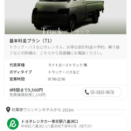
基本料金プラン（T1）
トラック・バスなどのレンタル、お得な割引料金や予約、乗り捨
てなどの詳細は、こちらから各店舗にお電話ください。
代表車種
ライトエーストラック 等
ボディタイプ
トラック・バスなど
営業時間
07:00-22:00
6時間まで5,500円
03-3833-9678
免責補償制度1,100円
秋葉原ワシントンホテルから
1923m
トヨタレンタカー東京駅八重洲口
中央区八重洲2-1八重洲地下街中2号（地下2F）