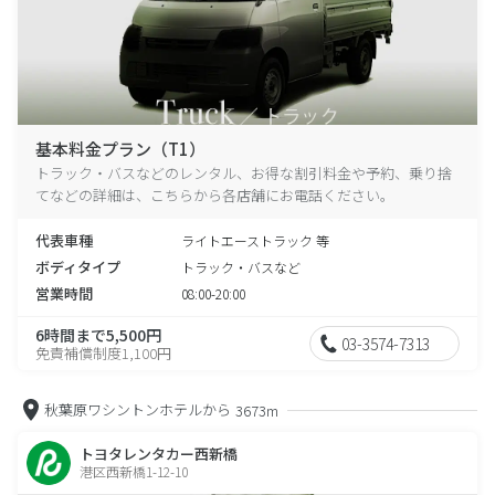
基本料金プラン（T1）
トラック・バスなどのレンタル、お得な割引料金や予約、乗り捨
てなどの詳細は、こちらから各店舗にお電話ください。
代表車種
ライトエーストラック 等
ボディタイプ
トラック・バスなど
営業時間
08:00-20:00
6時間まで5,500円
03-3574-7313
免責補償制度1,100円
秋葉原ワシントンホテルから
3673m
トヨタレンタカー西新橋
港区西新橋1-12-10