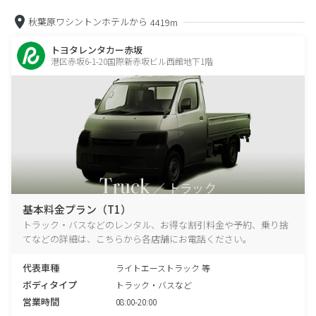
秋葉原ワシントンホテルから
4419m
トヨタレンタカー赤坂
港区赤坂6-1-20国際新赤坂ビル西館地下1階
基本料金プラン（T1）
トラック・バスなどのレンタル、お得な割引料金や予約、乗り捨
てなどの詳細は、こちらから各店舗にお電話ください。
代表車種
ライトエーストラック 等
ボディタイプ
トラック・バスなど
営業時間
08:00-20:00