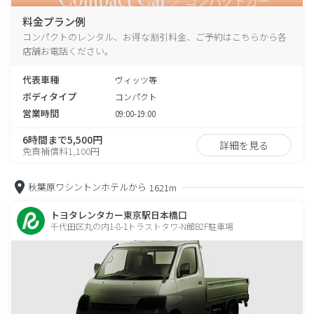
料金プラン例
コンパクトのレンタル、お得な割引料金、ご予約はこちらから各
店舗お電話ください。
代表車種
ヴィッツ等
ボディタイプ
コンパクト
営業時間
09:00-19:00
6時間まで5,500円
詳細を見る
免責補償料1,100円
秋葉原ワシントンホテルから
1621m
トヨタレンタカー東京駅日本橋口
千代田区丸の内1-8-1トラストタワ-N館B2F駐車場