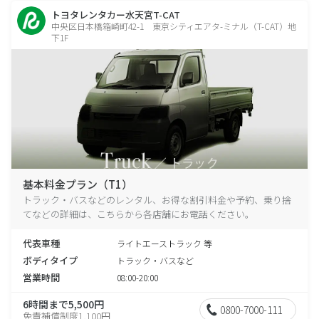
トヨタレンタカー水天宮T-CAT
中央区日本橋箱崎町42-1 東京シティエアタ-ミナル（T-CAT）地
下1F
基本料金プラン（T1）
トラック・バスなどのレンタル、お得な割引料金や予約、乗り捨
てなどの詳細は、こちらから各店舗にお電話ください。
代表車種
ライトエーストラック 等
ボディタイプ
トラック・バスなど
営業時間
08:00-20:00
6時間まで5,500円
0800-7000-111
免責補償制度1,100円