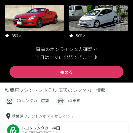
853人
508人
事前のオンライン本人確認で
当日はすぐに出発できます ♪
始める
秋葉原ワシントンホテル 周辺のレンタカー情報
20 レンタカー店舗
40 車種
秋葉原ワシントンホテルから
600m
トヨタレンタカー神田
千代田区神田多町2-9-6