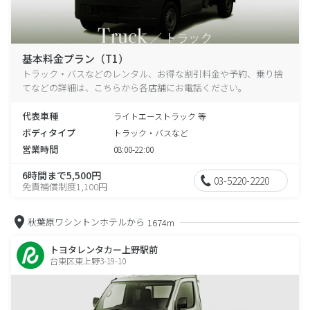
基本料金プラン（T1）
トラック・バスなどのレンタル、お得な割引料金や予約、乗り捨
てなどの詳細は、こちらから各店舗にお電話ください。
代表車種
ライトエーストラック 等
ボディタイプ
トラック・バスなど
営業時間
08:00-22:00
6時間まで5,500円
03-5220-2220
免責補償制度1,100円
秋葉原ワシントンホテルから
1674m
トヨタレンタカー上野駅前
台東区東上野3-19-10