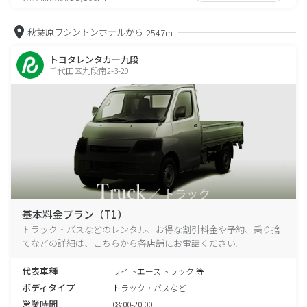
秋葉原ワシントンホテルから
2547m
トヨタレンタカー九段
千代田区九段南2-3-29
基本料金プラン（T1）
トラック・バスなどのレンタル、お得な割引料金や予約、乗り捨
てなどの詳細は、こちらから各店舗にお電話ください。
代表車種
ライトエーストラック 等
ボディタイプ
トラック・バスなど
営業時間
08:00-20:00