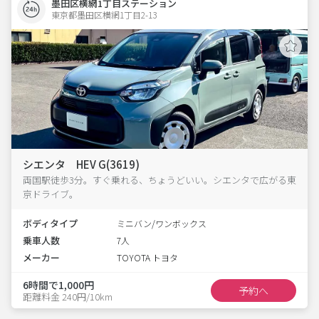
墨田区横網1丁目ステーション
東京都墨田区横網1丁目2-13  
シエンタ HEV G(3619)
両国駅徒歩3分。すぐ乗れる、ちょうどいい。シエンタで広がる東
京ドライブ。
ボディタイプ
ミニバン/ワンボックス
乗車人数
7人
メーカー
TOYOTA トヨタ
6時間で1,000円
予約へ
距離料金 240円/10km