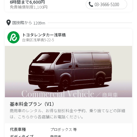
6時間まで6,600円
03-3666-5100
免責補償制度1,100円
国技館から
1209m
トヨタレンタカー浅草橋
台東区浅草橋5-22-5
基本料金プラン（V1）
商用車のレンタル、お得な割引料金や予約、乗り捨てなどの詳細
は、こちらから各店舗にお電話ください。
代表車種
プロボックス 等
ボディタイプ
商用車