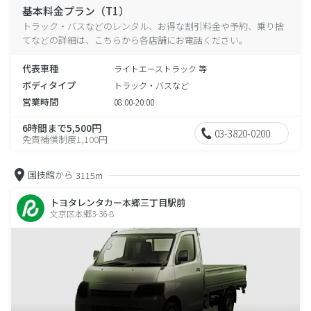
基本料金プラン（T1）
トラック・バスなどのレンタル、お得な割引料金や予約、乗り捨
てなどの詳細は、こちらから各店舗にお電話ください。
代表車種
ライトエーストラック 等
ボディタイプ
トラック・バスなど
営業時間
08:00-20:00
6時間まで5,500円
03-3820-0200
免責補償制度1,100円
国技館から
3115m
トヨタレンタカー本郷三丁目駅前
文京区本郷3-36-8