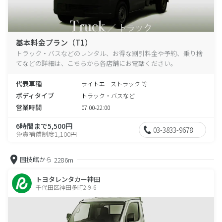
基本料金プラン（T1）
トラック・バスなどのレンタル、お得な割引料金や予約、乗り捨
てなどの詳細は、こちらから各店舗にお電話ください。
代表車種
ライトエーストラック 等
ボディタイプ
トラック・バスなど
営業時間
07:00-22:00
6時間まで5,500円
03-3833-9678
免責補償制度1,100円
国技館から
2286m
トヨタレンタカー神田
千代田区神田多町2-9-6