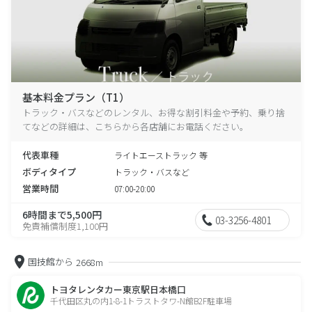
基本料金プラン（T1）
トラック・バスなどのレンタル、お得な割引料金や予約、乗り捨
てなどの詳細は、こちらから各店舗にお電話ください。
代表車種
ライトエーストラック 等
ボディタイプ
トラック・バスなど
営業時間
07:00-20:00
6時間まで5,500円
03-3256-4801
免責補償制度1,100円
国技館から
2668m
トヨタレンタカー東京駅日本橋口
千代田区丸の内1-8-1トラストタワ-N館B2F駐車場