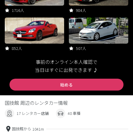
1716人
984人
852人
507人
事前のオンライン本人確認で
当日はすぐに出発できます ♪
始める
国技館 周辺のレンタカー情報
17 レンタカー店舗
40 車種
国技館から
1041m