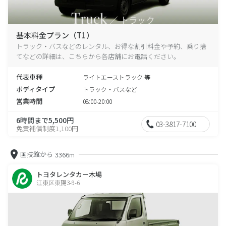
基本料金プラン（T1）
トラック・バスなどのレンタル、お得な割引料金や予約、乗り捨
てなどの詳細は、こちらから各店舗にお電話ください。
代表車種
ライトエーストラック 等
ボディタイプ
トラック・バスなど
営業時間
08:00-20:00
6時間まで5,500円
03-3817-7100
免責補償制度1,100円
国技館から
3366m
トヨタレンタカー木場
江東区東陽3-9-6