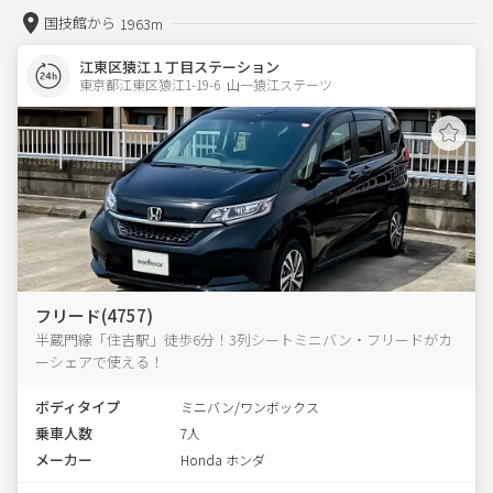
国技館から
1963m
江東区猿江１丁目ステーション
東京都江東区猿江1-19-6  山一猿江ステーツ
フリード(4757)
半蔵門線「住吉駅」徒歩6分！3列シートミニバン・フリードがカ
ーシェアで使える！
ボディタイプ
ミニバン/ワンボックス
乗車人数
7人
メーカー
Honda ホンダ