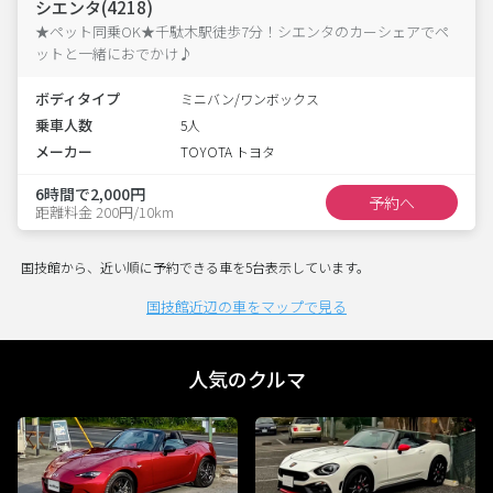
シエンタ(4218)
★ペット同乗OK★千駄木駅徒歩7分！シエンタのカーシェアでペ
ットと一緒におでかけ♪
ボディタイプ
ミニバン/ワンボックス
乗車人数
5人
メーカー
TOYOTA トヨタ
6時間で2,000円
予約へ
距離料金 200円/10km
国技館から、近い順に予約できる車を5台表示しています。
国技館近辺の車をマップで見る
人気のクルマ