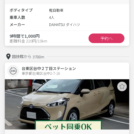
ボディタイプ
軽自動車
乗車人数
4人
メーカー
DAIHATSU ダイハツ
9時間で1,000円
予約へ
距離料金 220円/10km
国技館から
3788m
台東区谷中２丁目ステーション
東京都台東区谷中2-7-16  