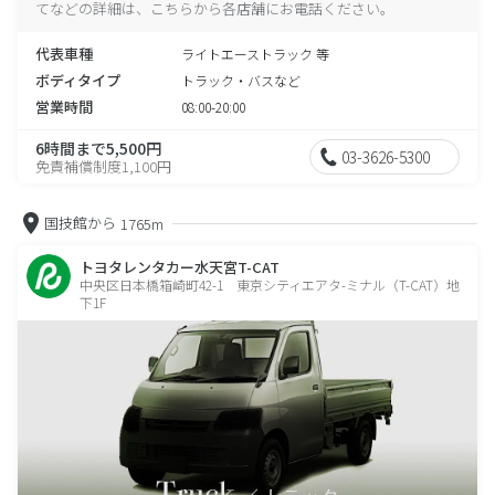
てなどの詳細は、こちらから各店舗にお電話ください。
代表車種
ライトエーストラック 等
ボディタイプ
トラック・バスなど
営業時間
08:00-20:00
6時間まで5,500円
03-3626-5300
免責補償制度1,100円
国技館から
1765m
トヨタレンタカー水天宮T-CAT
中央区日本橋箱崎町42-1 東京シティエアタ-ミナル（T-CAT）地
下1F