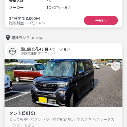
乗車人数
7人
メーカー
TOYOTA トヨタ
24時間で8,000円
予約へ
距離料金 270円/10km
国技館から
3474m
墨田区立花4丁目ステーション
東京都墨田区立花4-4-2  
タント(5019)
とっても便利なタントが小村井駅徒歩1分でスズキ ハスラーをカ
ーシェアできる