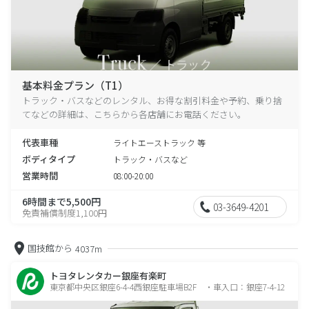
基本料金プラン（T1）
トラック・バスなどのレンタル、お得な割引料金や予約、乗り捨
てなどの詳細は、こちらから各店舗にお電話ください。
代表車種
ライトエーストラック 等
ボディタイプ
トラック・バスなど
営業時間
08:00-20:00
6時間まで5,500円
03-3649-4201
免責補償制度1,100円
国技館から
4037m
トヨタレンタカー銀座有楽町
東京都中央区銀座6-4-4西銀座駐車場B2F ・車入口：銀座7-4-12