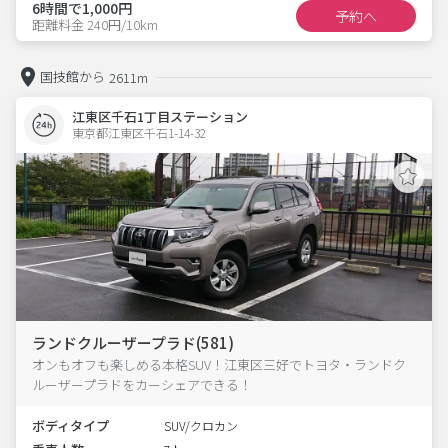
6時間で1,000円
予約へ
距離料金 240円/10km
国技館から
2611m
江東区千石1丁目ステーション
東京都江東区千石1-14-32  
ランドクルーザープラド(581)
オンもオフも楽しめる本格SUV！江東区三好でトヨタ・ランドク
ルーザープラドをカーシェアできる！
ボディタイプ
SUV/クロカン