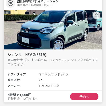
墨田区横網1丁目ステーション
東京都墨田区横網1丁目2-13  
シエンタ HEV G(3619)
両国駅徒歩3分。すぐ乗れる、ちょうどいい。シエンタで広がる東
京ドライブ。
ボディタイプ
ミニバン/ワンボックス
乗車人数
7人
メーカー
TOYOTA トヨタ
6時間で1,000円
予約へ
距離料金 240円/10km