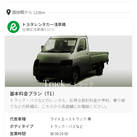
国技館から
1209m
トヨタレンタカー浅草橋
台東区浅草橋5-22-5
基本料金プラン（T1）
トラック・バスなどのレンタル、お得な割引料金や予約、乗り捨
てなどの詳細は、こちらから各店舗にお電話ください。
代表車種
ライトエーストラック 等
ボディタイプ
トラック・バスなど
営業時間
08:00-20:00