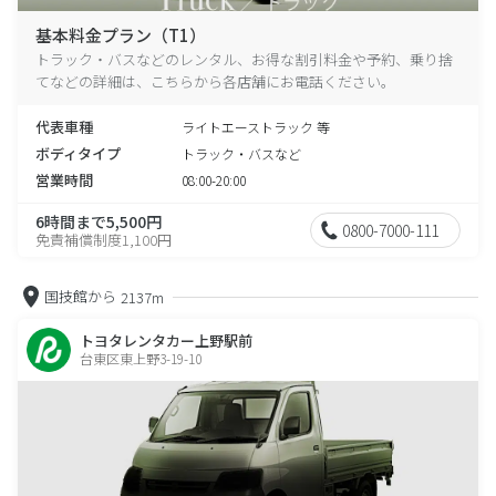
基本料金プラン（T1）
トラック・バスなどのレンタル、お得な割引料金や予約、乗り捨
てなどの詳細は、こちらから各店舗にお電話ください。
代表車種
ライトエーストラック 等
ボディタイプ
トラック・バスなど
営業時間
08:00-20:00
6時間まで5,500円
0800-7000-111
免責補償制度1,100円
国技館から
2137m
トヨタレンタカー上野駅前
台東区東上野3-19-10