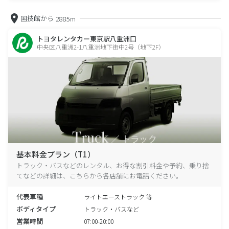
国技館から
2885m
トヨタレンタカー東京駅八重洲口
中央区八重洲2-1八重洲地下街中2号（地下2F）
基本料金プラン（T1）
トラック・バスなどのレンタル、お得な割引料金や予約、乗り捨
てなどの詳細は、こちらから各店舗にお電話ください。
代表車種
ライトエーストラック 等
ボディタイプ
トラック・バスなど
営業時間
07:00-20:00