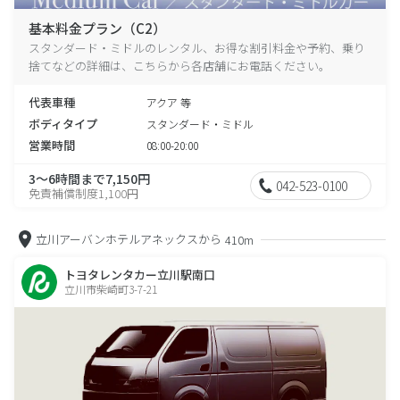
基本料金プラン（C2）
スタンダード・ミドルのレンタル、お得な割引料金や予約、乗り
捨てなどの詳細は、こちらから各店舗にお電話ください。
代表車種
アクア 等
ボディタイプ
スタンダード・ミドル
営業時間
08:00-20:00
3～6時間まで7,150円
042-523-0100
免責補償制度1,100円
立川アーバンホテルアネックスから
410m
トヨタレンタカー立川駅南口
立川市柴崎町3-7-21