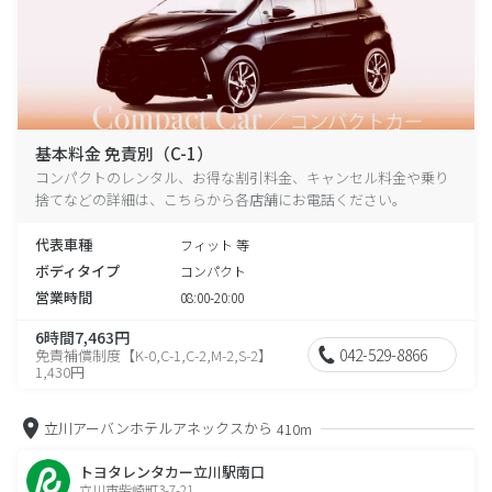
基本料金 免責別（C-1）
コンパクトのレンタル、お得な割引料金、キャンセル料金や乗り
捨てなどの詳細は、こちらから各店舗にお電話ください。
代表車種
フィット 等
ボディタイプ
コンパクト
営業時間
08:00-20:00
6時間7,463円
042-529-8866
免責補償制度【K-0,C-1,C-2,M-2,S-2】
1,430円
立川アーバンホテルアネックスから
410m
トヨタレンタカー立川駅南口
立川市柴崎町3-7-21