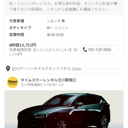
RV・ミニバンのレンタル、お得な割引料金、キャンセル料金や乗
り捨てなどの詳細は、こちらから各店舗にお電話ください。
代表車種
シエンタ 等
ボディタイプ
RV・ミニバン
営業時間
08:00-20:00
6時間10,752円
042-529-8866
免責補償制度【O-2,C-3,M-3,W-2,W-4】他
1,430円
立川アーバンホテルアネックスから
523m
タイムズカーレンタル立川駅南口
立川市柴崎町2-3-7松本ﾋﾞﾙ1F