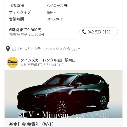
代表車種
ハイエース 等
ボディタイプ
商用車
営業時間
08:00-20:00
6時間まで9,900円
042-523-0100
免責補償制度1,100円
立川アーバンホテルアネックスから
523m
タイムズカーレンタル立川駅南口
立川市柴崎町2-3-7松本ﾋﾞﾙ1F
基本料金 免責別（W-1）