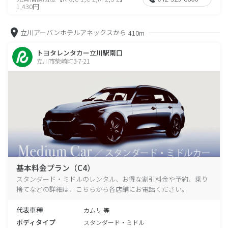
1,430円
立川アーバンホテルアネックスから
410m
トヨタレンタカー立川駅南口
立川市柴崎町3-7-21
基本料金プラン（C4）
スタンダード・ミドルのレンタル、お得な割引料金や予約、乗り
捨てなどの詳細は、こちらから各店舗にお電話ください。
代表車種
カムリ 等
ボディタイプ
スタンダード・ミドル