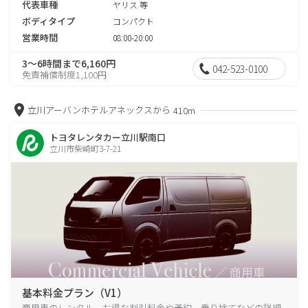
代表車種
ヤリス 等
ボディタイプ
コンパクト
営業時間
08:00-20:00
3～6時間まで6,160円
042-523-0100
免責補償制度1,100円
立川アーバンホテルアネックスから
410m
トヨタレンタカー立川駅南口
立川市柴崎町3-7-21
基本料金プラン（V1）
商用車のレンタル、お得な割引料金や予約、乗り捨てなどの詳細