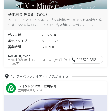
基本料金 免責別（W-1）
RV・ミニバンのレンタル、お得な割引料金、キャンセル料金や乗
り捨てなどの詳細は、こちらから各店舗にお電話ください。
代表車種
シエンタ 等
ボディタイプ
RV・ミニバン
営業時間
08:00-20:00
6時間10,752円
042-529-8866
免責補償制度【O-2,C-3,M-3,W-2,W-4】他
1,430円
立川アーバンホテルアネックスから
410m
トヨタレンタカー立川駅南口
立川市柴崎町3-7-21