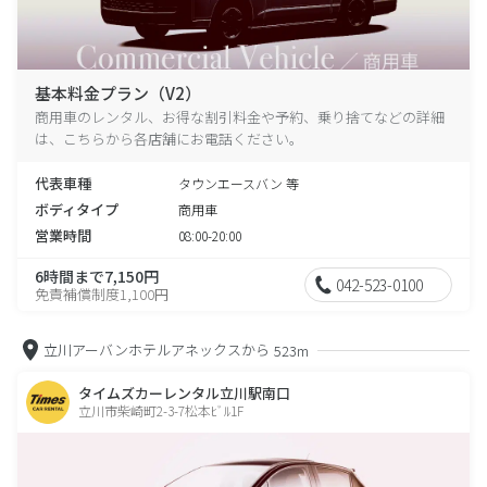
基本料金プラン（V2）
商用車のレンタル、お得な割引料金や予約、乗り捨てなどの詳細
は、こちらから各店舗にお電話ください。
代表車種
タウンエースバン 等
ボディタイプ
商用車
営業時間
08:00-20:00
6時間まで7,150円
042-523-0100
免責補償制度1,100円
立川アーバンホテルアネックスから
523m
タイムズカーレンタル立川駅南口
立川市柴崎町2-3-7松本ﾋﾞﾙ1F