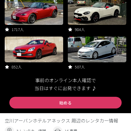
1717人
984人
852人
507人
事前のオンライン本人確認で
当日はすぐに出発できます ♪
始める
立川アーバンホテルアネックス 周辺のレンタカー情報
3 レンタカー店舗
16 車種