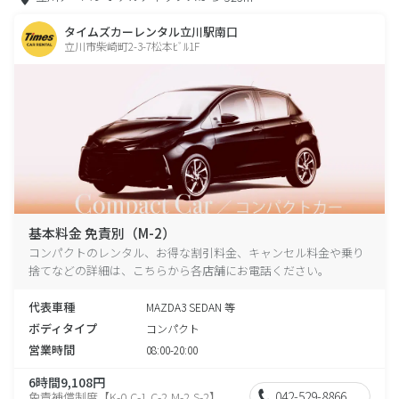
タイムズカーレンタル立川駅南口
立川市柴崎町2-3-7松本ﾋﾞﾙ1F
基本料金 免責別（M-2）
コンパクトのレンタル、お得な割引料金、キャンセル料金や乗り
捨てなどの詳細は、こちらから各店舗にお電話ください。
代表車種
MAZDA3 SEDAN 等
ボディタイプ
コンパクト
営業時間
08:00-20:00
6時間9,108円
042-529-8866
免責補償制度【K-0,C-1,C-2,M-2,S-2】