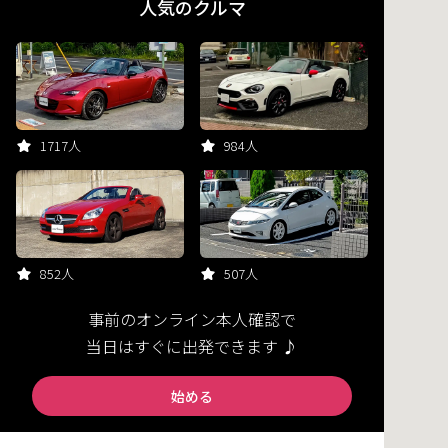
人気のクルマ
1717人
984人
852人
507人
事前のオンライン本人確認で
当日はすぐに出発できます ♪
始める