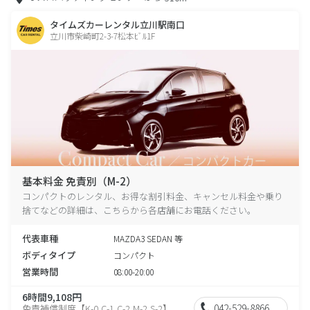
タイムズカーレンタル立川駅南口
立川市柴崎町2-3-7松本ﾋﾞﾙ1F
基本料金 免責別（M-2）
コンパクトのレンタル、お得な割引料金、キャンセル料金や乗り
捨てなどの詳細は、こちらから各店舗にお電話ください。
代表車種
MAZDA3 SEDAN 等
ボディタイプ
コンパクト
営業時間
08:00-20:00
6時間9,108円
042-529-8866
免責補償制度【K-0,C-1,C-2,M-2,S-2】