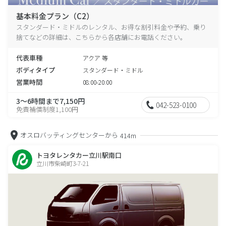
基本料金プラン（C2）
スタンダード・ミドルのレンタル、お得な割引料金や予約、乗り
捨てなどの詳細は、こちらから各店舗にお電話ください。
代表車種
アクア 等
ボディタイプ
スタンダード・ミドル
営業時間
08:00-20:00
3～6時間まで7,150円
042-523-0100
免責補償制度1,100円
オスロバッティングセンターから
414m
トヨタレンタカー立川駅南口
立川市柴崎町3-7-21