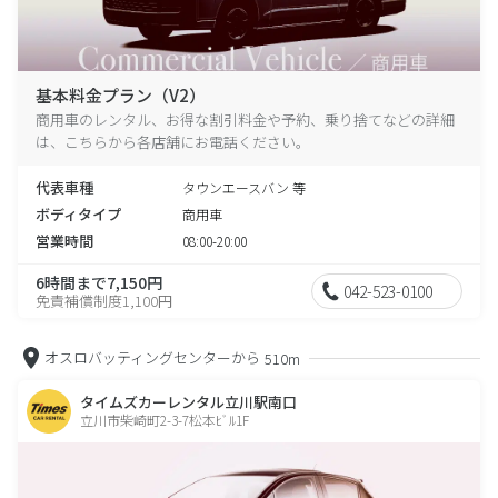
基本料金プラン（V2）
商用車のレンタル、お得な割引料金や予約、乗り捨てなどの詳細
は、こちらから各店舗にお電話ください。
代表車種
タウンエースバン 等
ボディタイプ
商用車
営業時間
08:00-20:00
6時間まで7,150円
042-523-0100
免責補償制度1,100円
オスロバッティングセンターから
510m
タイムズカーレンタル立川駅南口
立川市柴崎町2-3-7松本ﾋﾞﾙ1F