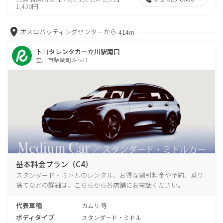
1,430円
オスロバッティングセンターから
414m
トヨタレンタカー立川駅南口
立川市柴崎町3-7-21
基本料金プラン（C4）
スタンダード・ミドルのレンタル、お得な割引料金や予約、乗り
捨てなどの詳細は、こちらから各店舗にお電話ください。
代表車種
カムリ 等
ボディタイプ
スタンダード・ミドル