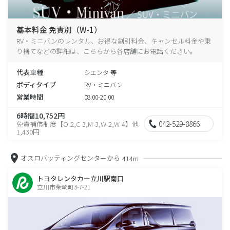
基本料金 免責別（W-1）
RV・ミニバンのレンタル、お得な割引料金、キャンセル料金や乗
り捨てなどの詳細は、こちらから各店舗にお電話ください。
代表車種
シエンタ 等
ボディタイプ
RV・ミニバン
営業時間
08:00-20:00
6時間10,752円
042-529-8866
免責補償制度【O-2,C-3,M-3,W-2,W-4】他
1,430円
オスロバッティングセンターから
414m
トヨタレンタカー立川駅南口
立川市柴崎町3-7-21