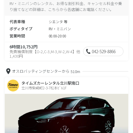
RV・ミニバンのレンタル、お得な割引料金、キャンセル料金や乗
り捨てなどの詳細は、こちらから各店舗にお電話ください。
代表車種
シエンタ 等
ボディタイプ
RV・ミニバン
営業時間
08:00-20:00
6時間10,752円
042-529-8866
免責補償制度【O-2,C-3,M-3,W-2,W-4】他
1,430円
オスロバッティングセンターから
510m
タイムズカーレンタル立川駅南口
立川市柴崎町2-3-7松本ﾋﾞﾙ1F