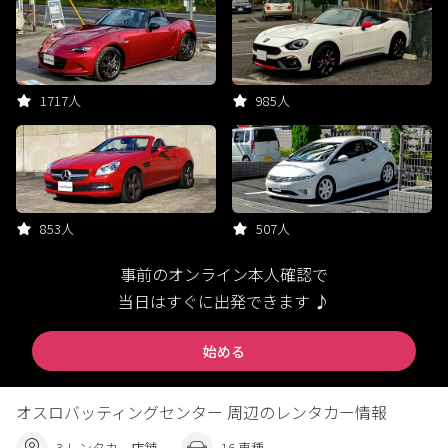
1717人
985人
853人
507人
事前のオンライン本人確認で
当日はすぐに出発できます ♪
始める
オスロバッティングセンター 周辺のレンタカー情報
3 レンタカー店舗
16 車種