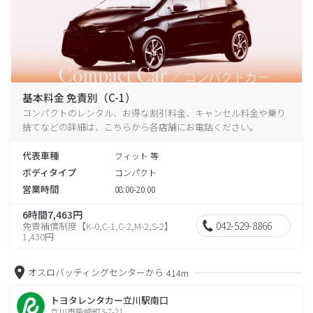
基本料金 免責別（C-1）
コンパクトのレンタル、お得な割引料金、キャンセル料金や乗り
捨てなどの詳細は、こちらから各店舗にお電話ください。
代表車種
フィット 等
ボディタイプ
コンパクト
営業時間
08:00-20:00
6時間7,463円
042-529-8866
免責補償制度【K-0,C-1,C-2,M-2,S-2】
1,430円
オスロバッティングセンターから
414m
トヨタレンタカー立川駅南口
立川市柴崎町3-7-21