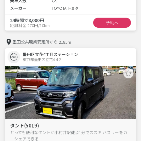
乗車人数
7人
メーカー
TOYOTA トヨタ
24時間で8,000円
予約へ
距離料金 270円/10km
墨田公共職業安定所から
2185m
墨田区立花4丁目ステーション
東京都墨田区立花4-4-2  
タント(5019)
とっても便利なタントが小村井駅徒歩1分でスズキ ハスラーをカ
ーシェアできる