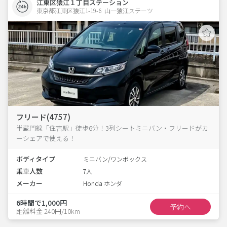
江東区猿江１丁目ステーション
東京都江東区猿江1-19-6  山一猿江ステーツ
フリード(4757)
半蔵門線「住吉駅」徒歩6分！3列シートミニバン・フリードがカ
ーシェアで使える！
ボディタイプ
ミニバン/ワンボックス
乗車人数
7人
メーカー
Honda ホンダ
6時間で1,000円
予約へ
距離料金 240円/10km