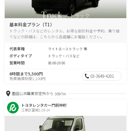
基本料金プラン（T1）
トラック・バスなどのレンタル、お得な割引料金や予約、乗り捨
てなどの詳細は、こちらから各店舗にお電話ください。
代表車種
ライトエーストラック 等
ボディタイプ
トラック・バスなど
営業時間
08:00-20:00
6時間まで5,500円
03-3649-4201
免責補償制度1,100円
墨田公共職業安定所から
3097m
トヨタレンタカー門前仲町
江東区富岡1-26-14