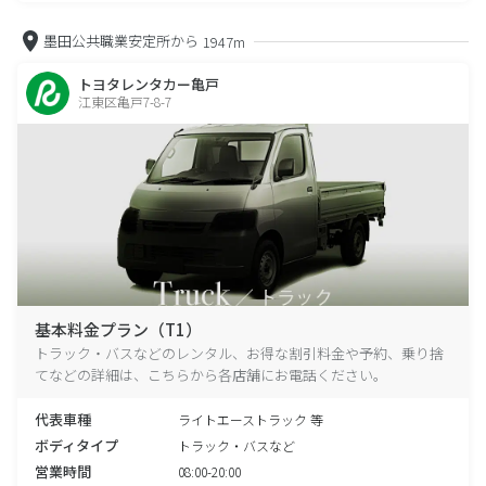
墨田公共職業安定所から
1947m
トヨタレンタカー亀戸
江東区亀戸7-8-7
基本料金プラン（T1）
トラック・バスなどのレンタル、お得な割引料金や予約、乗り捨
てなどの詳細は、こちらから各店舗にお電話ください。
代表車種
ライトエーストラック 等
ボディタイプ
トラック・バスなど
営業時間
08:00-20:00