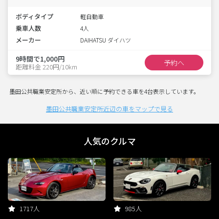
ボディタイプ
軽自動車
乗車人数
4人
メーカー
DAIHATSU ダイハツ
9時間で1,000円
予約へ
距離料金 220円/10km
墨田公共職業安定所から、近い順に予約できる車を4台表示しています。
墨田公共職業安定所近辺の車をマップで見る
人気のクルマ
1717人
985人