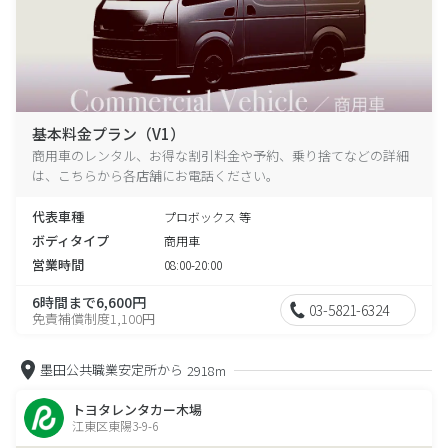
基本料金プラン（V1）
商用車のレンタル、お得な割引料金や予約、乗り捨てなどの詳細
は、こちらから各店舗にお電話ください。
代表車種
プロボックス 等
ボディタイプ
商用車
営業時間
08:00-20:00
6時間まで6,600円
03-5821-6324
免責補償制度1,100円
墨田公共職業安定所から
2918m
トヨタレンタカー木場
江東区東陽3-9-6