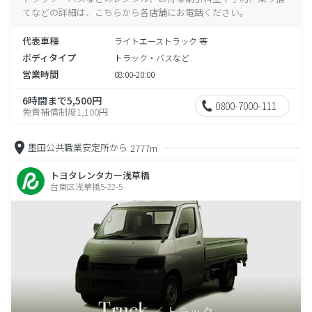
てなどの詳細は、こちらから各店舗にお電話ください。
代表車種
ライトエーストラック 等
ボディタイプ
トラック・バスなど
営業時間
08:00-20:00
6時間まで5,500円
0800-7000-111
免責補償制度1,100円
墨田公共職業安定所から
2777m
トヨタレンタカー浅草橋
台東区浅草橋5-22-5