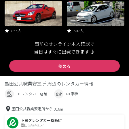
853人
507人
事前のオンライン本人確認で
当日はすぐに出発できます ♪
始める
墨田公共職業安定所 周辺のレンタカー情報
10 レンタカー店舗
40 車種
墨田公共職業安定所から
316m
トヨタレンタカー錦糸町
墨田区緑4-21-7