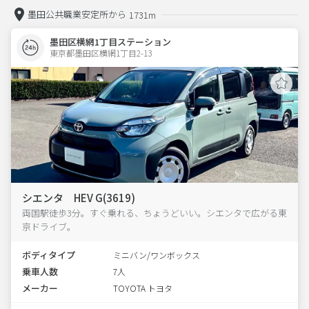
墨田公共職業安定所から
1731m
墨田区横網1丁目ステーション
東京都墨田区横網1丁目2-13  
シエンタ HEV G(3619)
両国駅徒歩3分。すぐ乗れる、ちょうどいい。シエンタで広がる東
京ドライブ。
ボディタイプ
ミニバン/ワンボックス
乗車人数
7人
メーカー
TOYOTA トヨタ