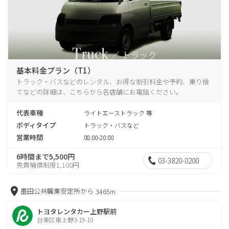
基本料金プラン（T1）
トラック・バスなどのレンタル、お得な割引料金や予約、乗り捨
てなどの詳細は、こちらから各店舗にお電話ください。
代表車種
ライトエーストラック 等
ボディタイプ
トラック・バスなど
営業時間
08:00-20:00
6時間まで5,500円
03-3820-0200
免責補償制度1,100円
墨田公共職業安定所から
3465m
トヨタレンタカー上野駅前
台東区東上野3-19-10