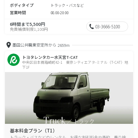
ボディタイプ
トラック・バスなど
営業時間
08:00-20:00
6時間まで5,500円
03-3666-5100
免責補償制度1,100円
墨田公共職業安定所から
2659m
トヨタレンタカー水天宮T-CAT
中央区日本橋箱崎町42-1 東京シティエアタ-ミナル（T-CAT）地
下1F
基本料金プラン（T1）
トラック・バスなどのレンタル、お得な割引料金や予約、乗り捨