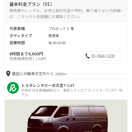
基本料金プラン（V1）
商用車のレンタル、お得な割引料金や予約、乗り捨てなどの詳細
は、こちらから各店舗にお電話ください。
代表車種
プロボックス 等
ボディタイプ
商用車
営業時間
08:00-20:00
6時間まで6,600円
03-3666-5100
免責補償制度1,100円
墨田公共職業安定所から
2659m
トヨタレンタカー水天宮T-CAT
中央区日本橋箱崎町42-1 東京シティエアタ-ミナル（T-CAT）地
下1F