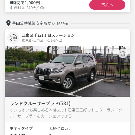
6時間で1,000円
予約へ
距離料金 240円/10km
墨田公共職業安定所から
1959m
江東区千石1丁目ステーション
東京都江東区千石1-14-32  
ランドクルーザープラド(581)
オンもオフも楽しめる本格SUV！江東区三好でトヨタ・ランドク
ルーザープラドをカーシェアできる！
ボディタイプ
SUV/クロカン