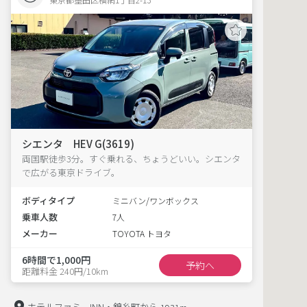
シエンタ HEV G(3619)
両国駅徒歩3分。すぐ乗れる、ちょうどいい。シエンタ
で広がる東京ドライブ。
ボディタイプ
ミニバン/ワンボックス
乗車人数
7人
メーカー
TOYOTA トヨタ
6時間で1,000円
予約へ
距離料金 240円/10km
ホテルファミーINN・錦糸町から