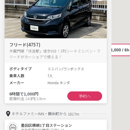
フリード(4757)
半蔵門線「住吉駅」徒歩6分！3列シートミニバン・フ
リードがカーシェアで使える！
ボディタイプ
ミニバン/ワンボックス
乗車人数
7人
メーカー
Honda ホンダ
6時間で1,000円
予約へ
距離料金 240円/10km
ホテルファミーINN・錦糸町から
1817m
墨田区横網1丁目ステーション
東京都墨田区横網1丁目2-13  