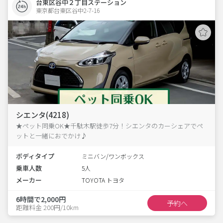
台東区谷中２丁目ステーション
東京都台東区谷中2-7-16  
シエンタ(4218)
★ペット同乗OK★千駄木駅徒歩7分！シエンタのカーシェアでペ
ットと一緒におでかけ♪
ボディタイプ
ミニバン/ワンボックス
乗車人数
5人
メーカー
TOYOTA トヨタ
6時間で2,000円
予約へ
距離料金 200円/10km