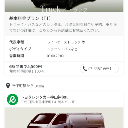
基本料金プラン（T1）
トラック・バスなどのレンタル、お得な割引料金や予約、乗り捨
てなどの詳細は、こちらから各店舗にお電話ください。
代表車種
ライトエーストラック 等
ボディタイプ
トラック・バスなど
営業時間
08:00-20:00
6時間まで5,500円
03-3357-6651
免責補償制度1,100円
神保町駅から
340m
トヨタレンタカー神田神保町
千代田区神田神保町1-41岡本ビル1F