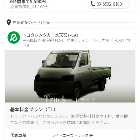
6時間まで5,500円
03-5532-8100
免責補償制度1,100円
神保町駅から
3137m
トヨタレンタカー水天宮T-CAT
中央区日本橋箱崎町42-1 東京シティエアタ-ミナル（T-CAT）地
下1F
基本料金プラン（T1）
トラック・バスなどのレンタル、お得な割引料金や予約、乗り捨
てなどの詳細は、こちらから各店舗にお電話ください。
代表車種
ライトエーストラック 等