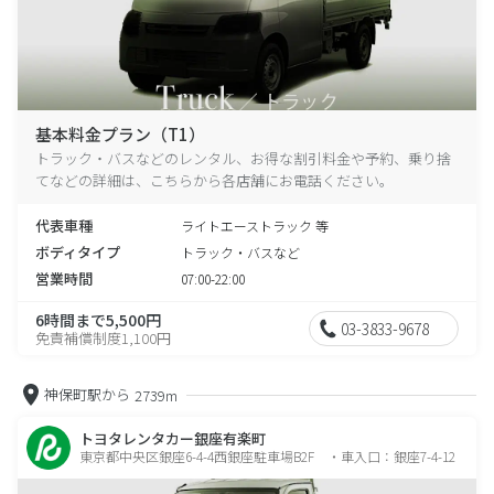
基本料金プラン（T1）
トラック・バスなどのレンタル、お得な割引料金や予約、乗り捨
てなどの詳細は、こちらから各店舗にお電話ください。
代表車種
ライトエーストラック 等
ボディタイプ
トラック・バスなど
営業時間
07:00-22:00
6時間まで5,500円
03-3833-9678
免責補償制度1,100円
神保町駅から
2739m
トヨタレンタカー銀座有楽町
東京都中央区銀座6-4-4西銀座駐車場B2F ・車入口：銀座7-4-12