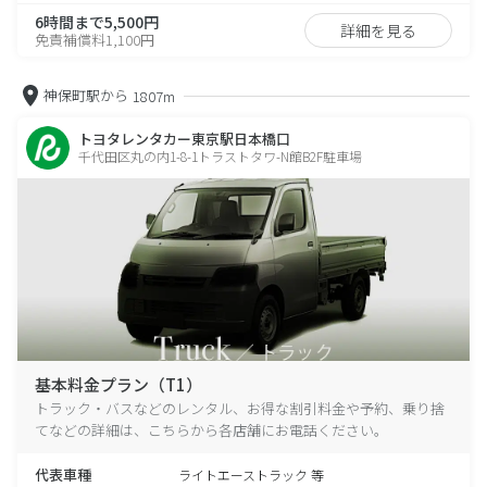
6時間まで5,500円
詳細を見る
免責補償料1,100円
神保町駅から
1807m
トヨタレンタカー東京駅日本橋口
千代田区丸の内1-8-1トラストタワ-N館B2F駐車場
基本料金プラン（T1）
トラック・バスなどのレンタル、お得な割引料金や予約、乗り捨
てなどの詳細は、こちらから各店舗にお電話ください。
代表車種
ライトエーストラック 等