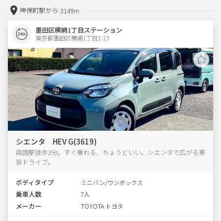
神保町駅から
3149m
墨田区横網1丁目ステーション
東京都墨田区横網1丁目2-13  
シエンタ HEV G(3619)
両国駅徒歩3分。すぐ乗れる、ちょうどいい。シエンタで広がる東
京ドライブ。
ボディタイプ
ミニバン/ワンボックス
乗車人数
7人
メーカー
TOYOTA トヨタ