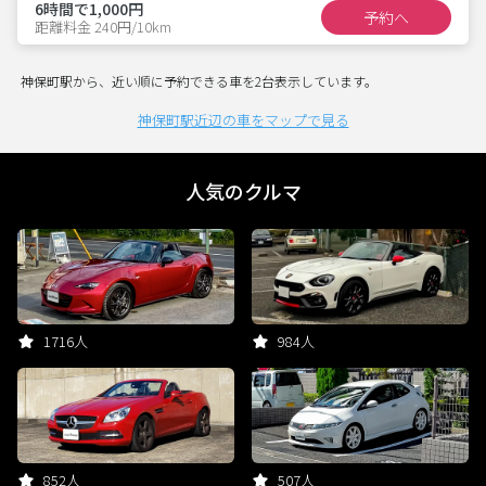
6時間で1,000円
予約へ
距離料金 240円/10km
神保町駅から、近い順に予約できる車を2台表示しています。
神保町駅近辺の車をマップで見る
人気のクルマ
1716人
984人
852人
507人