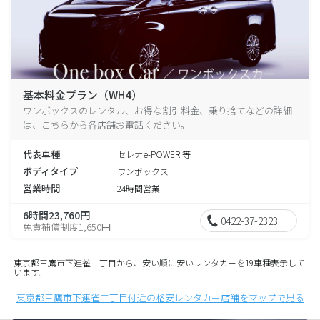
基本料金プラン（WH4）
ワンボックスのレンタル、お得な割引料金、乗り捨てなどの詳細
は、こちらから各店舗お電話ください。
代表車種
セレナe-POWER 等
ボディタイプ
ワンボックス
営業時間
24時間営業
6時間23,760円
0422-37-2323
免責補償制度1,650円
東京都三鷹市下連雀二丁目から、安い順に安いレンタカーを19車種表示して
います。
東京都三鷹市下連雀二丁目付近の格安レンタカー店舗をマップで見る