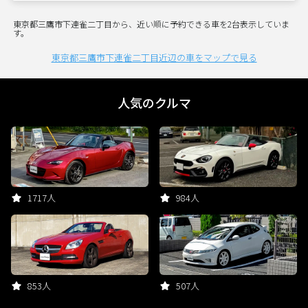
東京都三鷹市下連雀二丁目から、近い順に予約できる車を2台表示していま
す。
東京都三鷹市下連雀二丁目近辺の車をマップで見る
人気のクルマ
1717人
984人
853人
507人