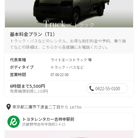
基本料金プラン（T1）
トラック・バスなどのレンタル、お得な割引料金や予約、乗り捨
てなどの詳細は、こちらから各店舗にお電話ください。
代表車種
ライトエーストラック 等
ボディタイプ
トラック・バスなど
営業時間
07:00-22:00
6時間まで5,500円
0422-55-0100
免責補償制度1,100円
東京都三鷹市下連雀二丁目から
1477m
トヨタレンタカー吉祥寺駅前
武蔵野市吉祥寺南町2-4-15