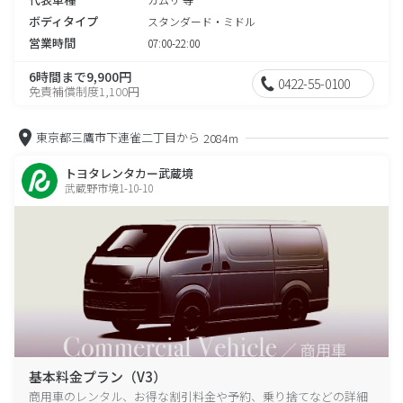
ボディタイプ
スタンダード・ミドル
営業時間
07:00-22:00
6時間まで9,900円
0422-55-0100
免責補償制度1,100円
東京都三鷹市下連雀二丁目から
2084m
トヨタレンタカー武蔵境
武蔵野市境1-10-10
基本料金プラン（V3）
商用車のレンタル、お得な割引料金や予約、乗り捨てなどの詳細