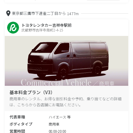
東京都三鷹市下連雀二丁目から
1477m
トヨタレンタカー吉祥寺駅前
武蔵野市吉祥寺南町2-4-15
基本料金プラン（V3）
商用車のレンタル、お得な割引料金や予約、乗り捨てなどの詳細
は、こちらから各店舗にお電話ください。
代表車種
ハイエース 等
ボディタイプ
商用車
営業時間
08:00-20:00