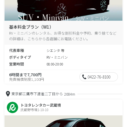
基本料金プラン（W1）
RV・ミニバンのレンタル、お得な割引料金や予約、乗り捨てなど
の詳細は、こちらから各店舗にお電話ください。
代表車種
シエンタ 等
ボディタイプ
RV・ミニバン
営業時間
08:00-20:00
6時間まで7,700円
0422-76-8100
免責補償制度1,100円
東京都三鷹市下連雀二丁目から
2084m
トヨタレンタカー武蔵境
武蔵野市境1-10-10