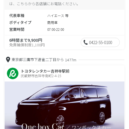
は、こちらから各店舗にお電話ください。
代表車種
ハイエース 等
ボディタイプ
商用車
営業時間
07:00-22:00
6時間まで9,900円
0422-55-0100
免責補償制度1,100円
東京都三鷹市下連雀二丁目から
1477m
トヨタレンタカー吉祥寺駅前
武蔵野市吉祥寺南町2-4-15