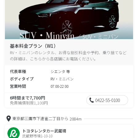
基本料金プラン（W1）
RV・ミニバンのレンタル、お得な割引料金や予約、乗り捨てなど
の詳細は、こちらから各店舗にお電話ください。
代表車種
シエンタ 等
ボディタイプ
RV・ミニバン
営業時間
07:00-22:00
6時間まで7,700円
0422-55-0100
免責補償制度1,100円
東京都三鷹市下連雀二丁目から
2084m
トヨタレンタカー武蔵境
武蔵野市境1-10-10