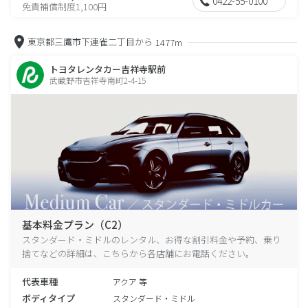
0422-55-0100
免責補償制度1,100円
東京都三鷹市下連雀二丁目から
1477m
トヨタレンタカー吉祥寺駅前
武蔵野市吉祥寺南町2-4-15
基本料金プラン（C2）
スタンダード・ミドルのレンタル、お得な割引料金や予約、乗り
捨てなどの詳細は、こちらから各店舗にお電話ください。
代表車種
アクア 等
ボディタイプ
スタンダード・ミドル