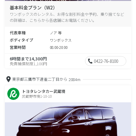
基本料金プラン（W2）
ワンボックスのレンタル、お得な割引料金や予約、乗り捨てなど
の詳細は、こちらから各店舗にお電話ください。
代表車種
ノア 等
ボディタイプ
ワンボックス
営業時間
08:00-20:00
6時間まで14,300円
0422-76-8100
免責補償制度1,100円
東京都三鷹市下連雀二丁目から
2084m
トヨタレンタカー武蔵境
武蔵野市境1-10-10