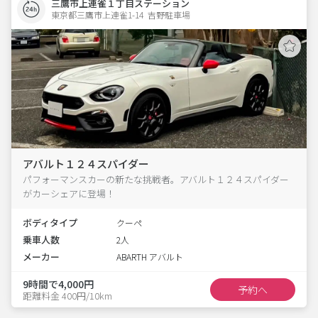
三鷹市上連雀１丁目ステーション
東京都三鷹市上連雀1-14  吉野駐車場
アバルト１２４スパイダー
パフォーマンスカーの新たな挑戦者。アバルト１２４スパイダー
がカーシェアに登場！
ボディタイプ
クーペ
乗車人数
2人
メーカー
ABARTH アバルト
9時間で4,000円
予約へ
距離料金 400円/10km