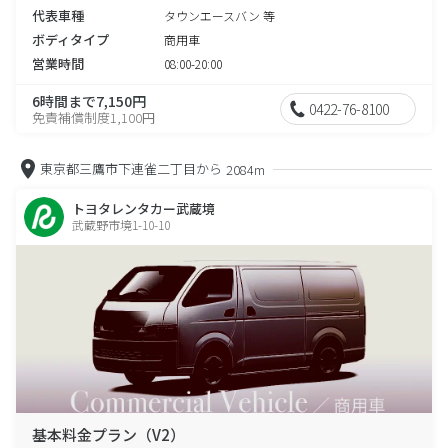
代表車種
タウンエースバン 等
ボディタイプ
商用車
営業時間
08:00-20:00
6時間まで7,150円
0422-76-8100
免責補償制度1,100円
東京都三鷹市下連雀二丁目から
2084m
トヨタレンタカー武蔵境
武蔵野市境1-10-10
基本料金プラン（V2）