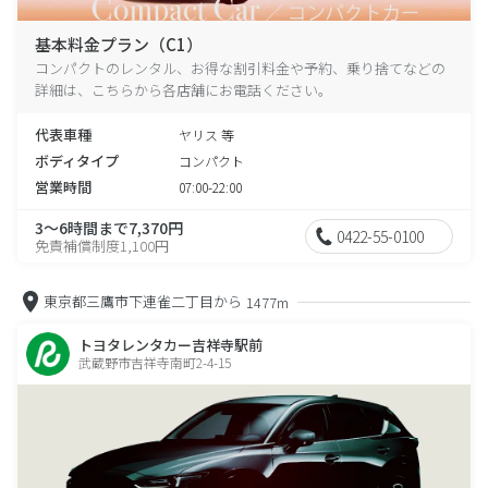
基本料金プラン（C1）
コンパクトのレンタル、お得な割引料金や予約、乗り捨てなどの
詳細は、こちらから各店舗にお電話ください。
代表車種
ヤリス 等
ボディタイプ
コンパクト
営業時間
07:00-22:00
3～6時間まで7,370円
0422-55-0100
免責補償制度1,100円
東京都三鷹市下連雀二丁目から
1477m
トヨタレンタカー吉祥寺駅前
武蔵野市吉祥寺南町2-4-15