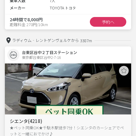
乗車人数
7人
メーカー
TOYOTA トヨタ
24時間で8,000円
予約へ
距離料金 270円/10km
ラディウム‐レントゲンヴェルケから
3387m
台東区谷中２丁目ステーション
東京都台東区谷中2-7-16  
シエンタ(4218)
★ペット同乗OK★千駄木駅徒歩7分！シエンタのカーシェアでペ
ットと一緒におでかけ♪