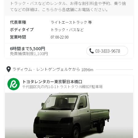
トラック・バスなどのレンタル、お得な割引料金や予約、乗り捨
てなどの詳細は、こちらから各店舗にお電話ください。
代表車種
ライトエーストラック 等
ボディタイプ
トラック・バスなど
営業時間
07:00-22:00
6時間まで5,500円
03-3833-9678
免責補償制度1,100円
ラディウム‐レントゲンヴェルケから
1896m
トヨタレンタカー東京駅日本橋口
千代田区丸の内1-8-1トラストタワ-N館B2F駐車場