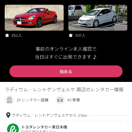
852人
507人
事前のオンライン本人確認で
当日はすぐに出発できます ♪
始める
ラディウム‐レントゲンヴェルケ 周辺のレンタカー情報
19 レンタカー店舗
40 車種
ラディウム‐レントゲンヴェルケから
374m
トヨタレンタカー東日本橋
中央区東日本橋3-10-6