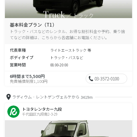
基本料金プラン（T1）
トラック・バスなどのレンタル、お得な割引料金や予約、乗り捨
てなどの詳細は、こちらから各店舗にお電話ください。
代表車種
ライトエーストラック 等
ボディタイプ
トラック・バスなど
営業時間
08:00-20:00
6時間まで5,500円
03-3572-0100
免責補償制度1,100円
ラディウム‐レントゲンヴェルケから
3419m
トヨタレンタカー九段
千代田区九段南2-3-29