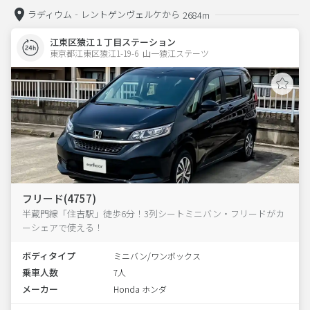
ラディウム‐レントゲンヴェルケから
2684m
江東区猿江１丁目ステーション
東京都江東区猿江1-19-6  山一猿江ステーツ
フリード(4757)
半蔵門線「住吉駅」徒歩6分！3列シートミニバン・フリードがカ
ーシェアで使える！
ボディタイプ
ミニバン/ワンボックス
乗車人数
7人
メーカー
Honda ホンダ