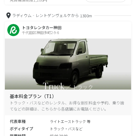
ラディウム‐レントゲンヴェルケから
1380m
トヨタレンタカー神田
千代田区神田多町2-9-6
基本料金プラン（T1）
トラック・バスなどのレンタル、お得な割引料金や予約、乗り捨
てなどの詳細は、こちらから各店舗にお電話ください。
代表車種
ライトエーストラック 等
ボディタイプ
トラック・バスなど
営業時間
07:00-20:00