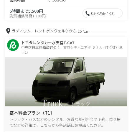
6時間まで5,500円
03-3256-4801
免責補償制度1,100円
ラディウム‐レントゲンヴェルケから
1571m
トヨタレンタカー水天宮T-CAT
中央区日本橋箱崎町42-1 東京シティエアタ-ミナル（T-CAT）地
下1F
基本料金プラン（T1）
トラック・バスなどのレンタル、お得な割引料金や予約、乗り捨
てなどの詳細は、こちらから各店舗にお電話ください。