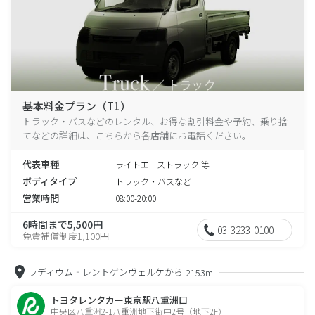
基本料金プラン（T1）
トラック・バスなどのレンタル、お得な割引料金や予約、乗り捨
てなどの詳細は、こちらから各店舗にお電話ください。
代表車種
ライトエーストラック 等
ボディタイプ
トラック・バスなど
営業時間
08:00-20:00
6時間まで5,500円
03-3233-0100
免責補償制度1,100円
ラディウム‐レントゲンヴェルケから
2153m
トヨタレンタカー東京駅八重洲口
中央区八重洲2-1八重洲地下街中2号（地下2F）