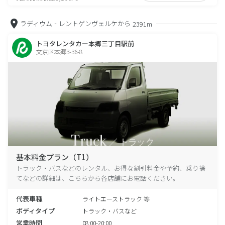
ラディウム‐レントゲンヴェルケから
2391m
トヨタレンタカー本郷三丁目駅前
文京区本郷3-36-8
基本料金プラン（T1）
トラック・バスなどのレンタル、お得な割引料金や予約、乗り捨
てなどの詳細は、こちらから各店舗にお電話ください。
代表車種
ライトエーストラック 等
ボディタイプ
トラック・バスなど
営業時間
08:00-20:00