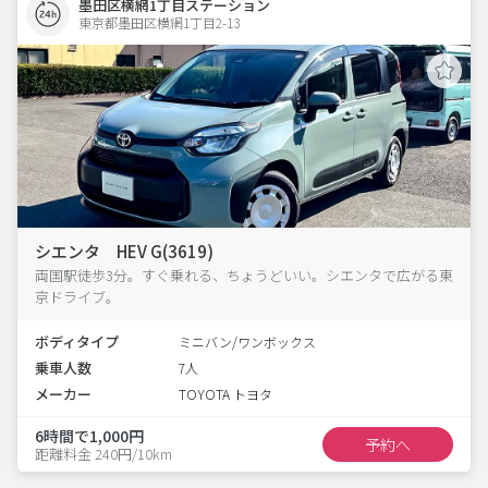
墨田区横網1丁目ステーション
東京都墨田区横網1丁目2-13  
シエンタ HEV G(3619)
両国駅徒歩3分。すぐ乗れる、ちょうどいい。シエンタで広がる東
京ドライブ。
ボディタイプ
ミニバン/ワンボックス
乗車人数
7人
メーカー
TOYOTA トヨタ
6時間で1,000円
予約へ
距離料金 240円/10km