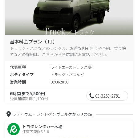
基本料金プラン（T1）
トラック・バスなどのレンタル、お得な割引料金や予約、乗り捨
てなどの詳細は、こちらから各店舗にお電話ください。
代表車種
ライトエーストラック 等
ボディタイプ
トラック・バスなど
営業時間
08:00-20:00
6時間まで5,500円
03-3263-2781
免責補償制度1,100円
ラディウム‐レントゲンヴェルケから
3720m
トヨタレンタカー木場
江東区東陽3-9-6