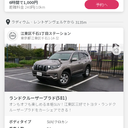
6時間で1,000円
予約へ
距離料金 240円/10km
ラディウム‐レントゲンヴェルケから
3135m
江東区千石1丁目ステーション
東京都江東区千石1-14-32  
ランドクルーザープラド(581)
オンもオフも楽しめる本格SUV！江東区三好でトヨタ・ランドク
ルーザープラドをカーシェアできる！
ボディタイプ
SUV/クロカン