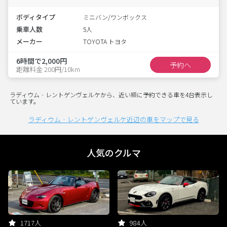
ボディタイプ
ミニバン/ワンボックス
乗車人数
5人
メーカー
TOYOTA トヨタ
6時間で2,000円
予約へ
距離料金 200円/10km
ラディウム‐レントゲンヴェルケから、近い順に予約できる車を4台表示し
ています。
ラディウム‐レントゲンヴェルケ近辺の車をマップで見る
人気のクルマ
1717人
984人