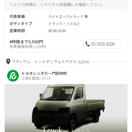
てなどの詳細は、こちらから各店舗にお電話ください。
代表車種
ライトエーストラック 等
ボディタイプ
トラック・バスなど
営業時間
08:00-20:00
6時間まで5,500円
03-3555-8100
免責補償制度1,100円
ラディウム‐レントゲンヴェルケから
3207m
トヨタレンタカー門前仲町
江東区富岡1-26-14