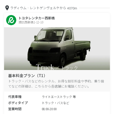
ラディウム‐レントゲンヴェルケから
4070m
トヨタレンタカー西新橋
港区西新橋1-12-10
基本料金プラン（T1）
トラック・バスなどのレンタル、お得な割引料金や予約、乗り捨
てなどの詳細は、こちらから各店舗にお電話ください。
代表車種
ライトエーストラック 等
ボディタイプ
トラック・バスなど
営業時間
08:00-20:00