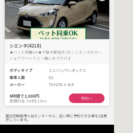
シエンタ(4218)
★ペット同乗OK★千駄木駅徒歩7分！シエンタのカー
シェアでペットと一緒におでかけ♪
ボディタイプ
ミニバン/ワンボックス
乗車人数
5人
メーカー
TOYOTA トヨタ
6時間で2,000円
予約へ
距離料金 200円/10km
国立印刷局市ヶ谷センターから、近い順に予約できる車を1台表
示しています。