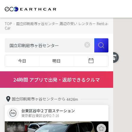
TOP
›
国立印刷局市ヶ谷センター 周辺の安い レンタカー Rent-a-
Car
今日
明日
24時間 アプリで出発・返却できるクルマ
国立印刷局市ヶ谷センターから
4426m
台東区谷中２丁目ステーション
東京都台東区谷中2-7-16  