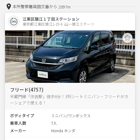
本所警察署両国交番から
2097m
江東区猿江１丁目ステーション
東京都江東区猿江1-19-6  山一猿江ステーツ
フリード(4757)
半蔵門線「住吉駅」徒歩6分！3列シートミニバン・フリードがカ
ーシェアで使える！
ボディタイプ
ミニバン/ワンボックス
乗車人数
7人
メーカー
Honda ホンダ