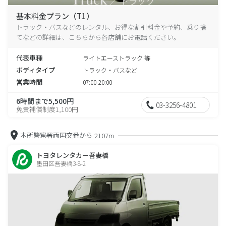
基本料金プラン（T1）
トラック・バスなどのレンタル、お得な割引料金や予約、乗り捨
てなどの詳細は、こちらから各店舗にお電話ください。
代表車種
ライトエーストラック 等
ボディタイプ
トラック・バスなど
営業時間
07:00-20:00
6時間まで5,500円
03-3256-4801
免責補償制度1,100円
本所警察署両国交番から
2107m
トヨタレンタカー吾妻橋
墨田区吾妻橋3-8-2