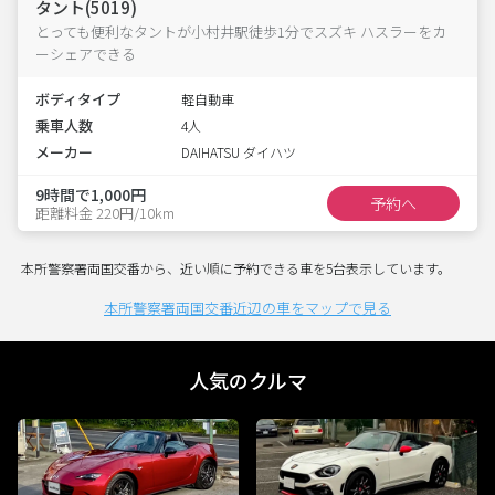
タント(5019)
とっても便利なタントが小村井駅徒歩1分でスズキ ハスラーをカ
ーシェアできる
ボディタイプ
軽自動車
乗車人数
4人
メーカー
DAIHATSU ダイハツ
9時間で1,000円
予約へ
距離料金 220円/10km
本所警察署両国交番から、近い順に予約できる車を5台表示しています。
本所警察署両国交番近辺の車をマップで見る
人気のクルマ