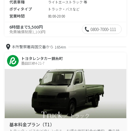
代表車種
ライトエーストラック 等
ボディタイプ
トラック・バスなど
営業時間
08:00-20:00
6時間まで5,500円
0800-7000-111
免責補償制度1,100円
本所警察署両国交番から
1654m
トヨタレンタカー錦糸町
墨田区緑4-21-7
基本料金プラン（T1）
トラック・バスなどのレンタル、お得な割引料金や予約、乗り捨