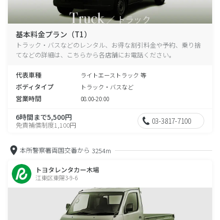
基本料金プラン（T1）
トラック・バスなどのレンタル、お得な割引料金や予約、乗り捨
てなどの詳細は、こちらから各店舗にお電話ください。
代表車種
ライトエーストラック 等
ボディタイプ
トラック・バスなど
営業時間
08:00-20:00
6時間まで5,500円
03-3817-7100
免責補償制度1,100円
本所警察署両国交番から
3254m
トヨタレンタカー木場
江東区東陽3-9-6