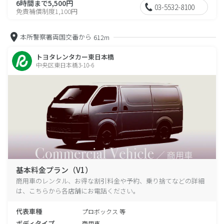
6時間まで5,500円
03-5532-8100
免責補償制度1,100円
本所警察署両国交番から
612m
トヨタレンタカー東日本橋
中央区東日本橋3-10-6
基本料金プラン（V1）
商用車のレンタル、お得な割引料金や予約、乗り捨てなどの詳細
は、こちらから各店舗にお電話ください。
代表車種
プロボックス 等
ボディタイプ
商用車