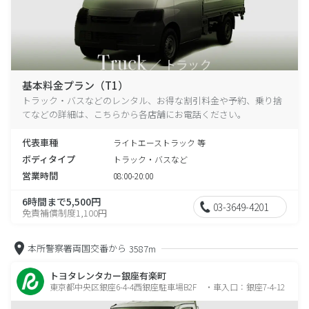
基本料金プラン（T1）
トラック・バスなどのレンタル、お得な割引料金や予約、乗り捨
てなどの詳細は、こちらから各店舗にお電話ください。
代表車種
ライトエーストラック 等
ボディタイプ
トラック・バスなど
営業時間
08:00-20:00
6時間まで5,500円
03-3649-4201
免責補償制度1,100円
本所警察署両国交番から
3587m
トヨタレンタカー銀座有楽町
東京都中央区銀座6-4-4西銀座駐車場B2F ・車入口：銀座7-4-12