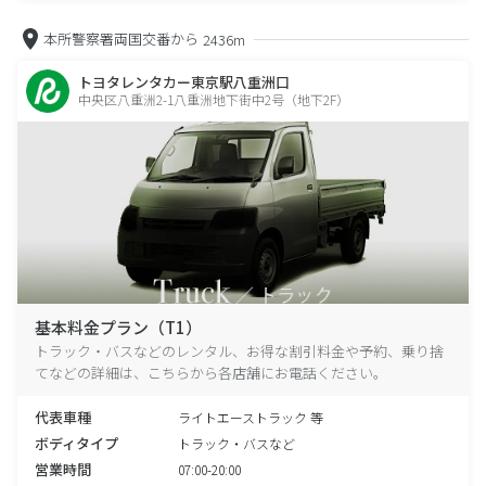
本所警察署両国交番から
2436m
トヨタレンタカー東京駅八重洲口
中央区八重洲2-1八重洲地下街中2号（地下2F）
基本料金プラン（T1）
トラック・バスなどのレンタル、お得な割引料金や予約、乗り捨
てなどの詳細は、こちらから各店舗にお電話ください。
代表車種
ライトエーストラック 等
ボディタイプ
トラック・バスなど
営業時間
07:00-20:00