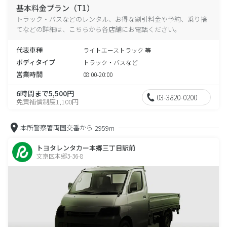
基本料金プラン（T1）
トラック・バスなどのレンタル、お得な割引料金や予約、乗り捨
てなどの詳細は、こちらから各店舗にお電話ください。
代表車種
ライトエーストラック 等
ボディタイプ
トラック・バスなど
営業時間
08:00-20:00
6時間まで5,500円
03-3820-0200
免責補償制度1,100円
本所警察署両国交番から
2959m
トヨタレンタカー本郷三丁目駅前
文京区本郷3-36-8