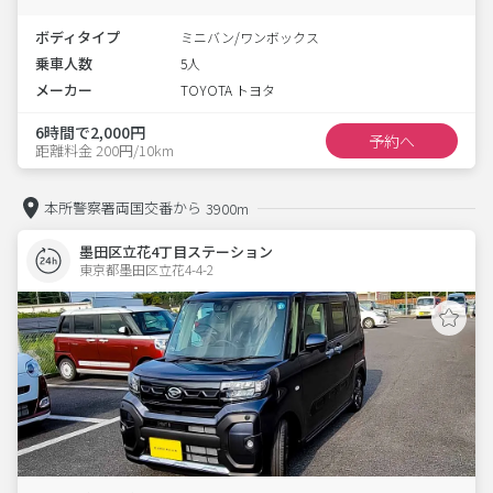
ボディタイプ
ミニバン/ワンボックス
乗車人数
5人
メーカー
TOYOTA トヨタ
6時間で2,000円
予約へ
距離料金 200円/10km
本所警察署両国交番から
3900m
墨田区立花4丁目ステーション
東京都墨田区立花4-4-2  