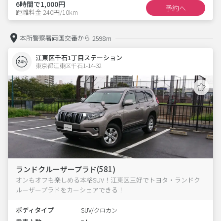
6時間で1,000円
予約へ
距離料金 240円/10km
本所警察署両国交番から
2598m
江東区千石1丁目ステーション
東京都江東区千石1-14-32  
ランドクルーザープラド(581)
オンもオフも楽しめる本格SUV！江東区三好でトヨタ・ランドク
ルーザープラドをカーシェアできる！
ボディタイプ
SUV/クロカン