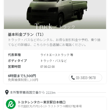
基本料金プラン（T1）
トラック・バスなどのレンタル、お得な割引料金や予約、乗り捨
てなどの詳細は、こちらから各店舗にお電話ください。
代表車種
ライトエーストラック 等
ボディタイプ
トラック・バスなど
営業時間
07:00-22:00
6時間まで5,500円
03-3833-9678
免責補償制度1,100円
本所警察署両国交番から
2223m
トヨタレンタカー東京駅日本橋口
千代田区丸の内1-8-1トラストタワ-N館B2F駐車場