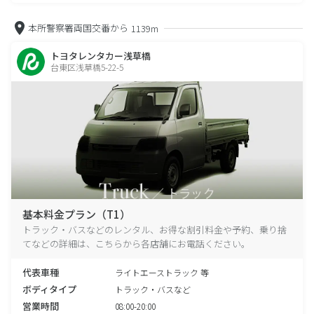
本所警察署両国交番から
1139m
トヨタレンタカー浅草橋
台東区浅草橋5-22-5
基本料金プラン（T1）
トラック・バスなどのレンタル、お得な割引料金や予約、乗り捨
てなどの詳細は、こちらから各店舗にお電話ください。
代表車種
ライトエーストラック 等
ボディタイプ
トラック・バスなど
営業時間
08:00-20:00