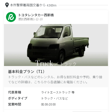
本所警察署両国交番から
4369m
トヨタレンタカー西新橋
港区西新橋1-12-10
基本料金プラン（T1）
トラック・バスなどのレンタル、お得な割引料金や予約、乗り捨
てなどの詳細は、こちらから各店舗にお電話ください。
代表車種
ライトエーストラック 等
ボディタイプ
トラック・バスなど
営業時間
08:00-20:00