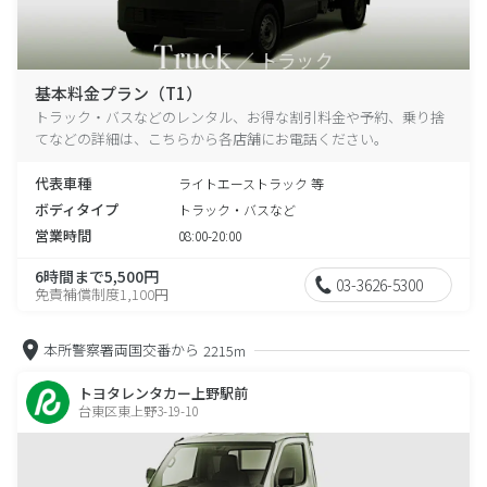
基本料金プラン（T1）
トラック・バスなどのレンタル、お得な割引料金や予約、乗り捨
てなどの詳細は、こちらから各店舗にお電話ください。
代表車種
ライトエーストラック 等
ボディタイプ
トラック・バスなど
営業時間
08:00-20:00
6時間まで5,500円
03-3626-5300
免責補償制度1,100円
本所警察署両国交番から
2215m
トヨタレンタカー上野駅前
台東区東上野3-19-10