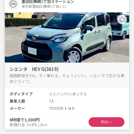
墨田区横網1丁目ステーション
東京都墨田区横網1丁目2-13  
シエンタ HEV G(3619)
両国駅徒歩3分。すぐ乗れる、ちょうどいい。シエンタで広がる東
京ドライブ。
ボディタイプ
ミニバン/ワンボックス
乗車人数
7人
メーカー
TOYOTA トヨタ
6時間で1,000円
予約へ
距離料金 240円/10km