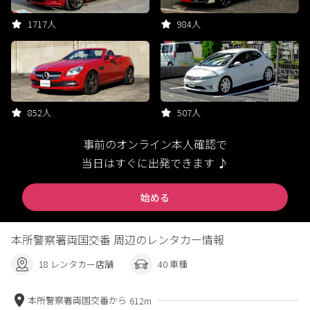
1717人
984人
852人
507人
事前のオンライン本人確認で
当日はすぐに出発できます ♪
始める
本所警察署両国交番 周辺のレンタカー情報
18 レンタカー店舗
40 車種
本所警察署両国交番から
612m