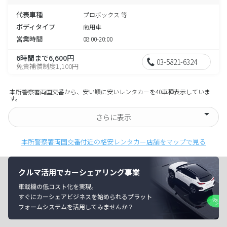
代表車種
プロボックス 等
ボディタイプ
商用車
営業時間
08:00-20:00
6時間まで6,600円
03-5821-6324
免責補償制度1,100円
本所警察署両国交番から、安い順に安いレンタカーを40車種表示していま
す。
さらに表示
本所警察署両国交番付近の格安レンタカー店舗をマップで見る
クルマ活用でカーシェアリング事業
車載機の低コスト化を実現。
すぐにカーシェアビジネスを始められるプラット
フォームシステムを活用してみませんか？