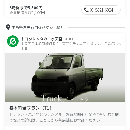
6時間まで5,500円
03-5821-6324
免責補償制度1,100円
本所警察署両国交番から
1386m
トヨタレンタカー水天宮T-CAT
中央区日本橋箱崎町42-1 東京シティエアタ-ミナル（T-CAT）地
下1F
基本料金プラン（T1）
トラック・バスなどのレンタル、お得な割引料金や予約、乗り捨
てなどの詳細は、こちらから各店舗にお電話ください。