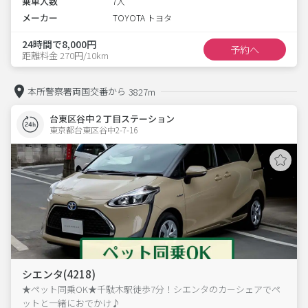
乗車人数
7人
メーカー
TOYOTA トヨタ
24時間で8,000円
予約へ
距離料金 270円/10km
本所警察署両国交番から
3827m
台東区谷中２丁目ステーション
東京都台東区谷中2-7-16  
シエンタ(4218)
★ペット同乗OK★千駄木駅徒歩7分！シエンタのカーシェアでペ
ットと一緒におでかけ♪