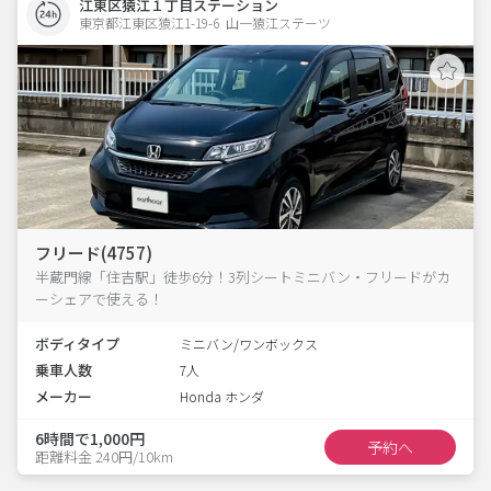
江東区猿江１丁目ステーション
東京都江東区猿江1-19-6  山一猿江ステーツ
フリード(4757)
半蔵門線「住吉駅」徒歩6分！3列シートミニバン・フリードがカ
ーシェアで使える！
ボディタイプ
ミニバン/ワンボックス
乗車人数
7人
メーカー
Honda ホンダ
6時間で1,000円
予約へ
距離料金 240円/10km