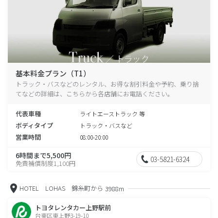
基本料金プラン（T1）
トラック・バスなどのレンタル、お得な割引料金や予約、乗り捨
てなどの詳細は、こちらから各店舗にお電話ください。
代表車種
ライトエーストラック 等
ボディタイプ
トラック・バスなど
営業時間
08:00-20:00
6時間まで5,500円
03-5821-6324
免責補償制度1,100円
HOTEL LOHAS 錦糸町から
3988m
トヨタレンタカー上野駅前
台東区東上野3-19-10