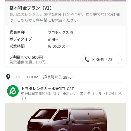
基本料金プラン（V1）
商用車のレンタル、お得な割引料金や予約、乗り捨てなどの詳細
は、こちらから各店舗にお電話ください。
代表車種
プロボックス 等
ボディタイプ
商用車
営業時間
08:00-20:00
6時間まで6,600円
03-3649-4201
免責補償制度1,100円
HOTEL LOHAS 錦糸町から
2870m
トヨタレンタカー水天宮T-CAT
中央区日本橋箱崎町42-1 東京シティエアタ-ミナル（T-CAT）地
下1F