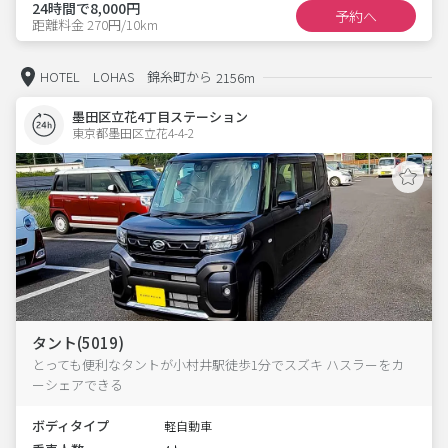
24時間で8,000円
予約へ
距離料金 270円/10km
HOTEL LOHAS 錦糸町から
2156m
墨田区立花4丁目ステーション
東京都墨田区立花4-4-2  
タント(5019)
とっても便利なタントが小村井駅徒歩1分でスズキ ハスラーをカ
ーシェアできる
ボディタイプ
軽自動車