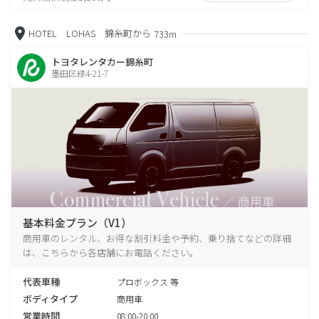
HOTEL LOHAS 錦糸町から
733m
トヨタレンタカー錦糸町
墨田区緑4-21-7
基本料金プラン（V1）
商用車のレンタル、お得な割引料金や予約、乗り捨てなどの詳細
は、こちらから各店舗にお電話ください。
代表車種
プロボックス 等
ボディタイプ
商用車
営業時間
08:00-20:00