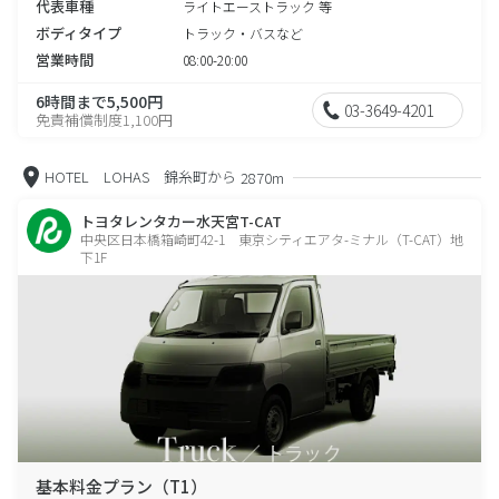
代表車種
ライトエーストラック 等
ボディタイプ
トラック・バスなど
営業時間
08:00-20:00
6時間まで5,500円
03-3649-4201
免責補償制度1,100円
HOTEL LOHAS 錦糸町から
2870m
トヨタレンタカー水天宮T-CAT
中央区日本橋箱崎町42-1 東京シティエアタ-ミナル（T-CAT）地
下1F
基本料金プラン（T1）