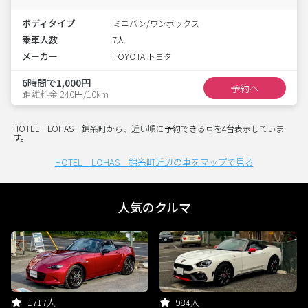
ボディタイプ
ミニバン/ワンボックス
乗車人数
7人
メーカー
TOYOTA トヨタ
6時間で1,000円
予約へ
距離料金 240円/10km
HOTEL LOHAS 錦糸町から、近い順に予約できる車を4台表示していま
す。
HOTEL LOHAS 錦糸町近辺の車をマップで見る
人気のクルマ
1717人
984人