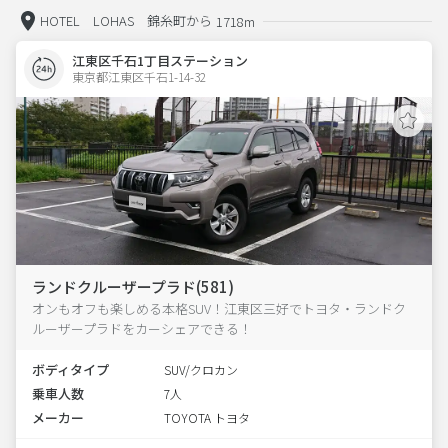
HOTEL LOHAS 錦糸町から
1718m
江東区千石1丁目ステーション
東京都江東区千石1-14-32  
ランドクルーザープラド(581)
オンもオフも楽しめる本格SUV！江東区三好でトヨタ・ランドク
ルーザープラドをカーシェアできる！
ボディタイプ
SUV/クロカン
乗車人数
7人
メーカー
TOYOTA トヨタ