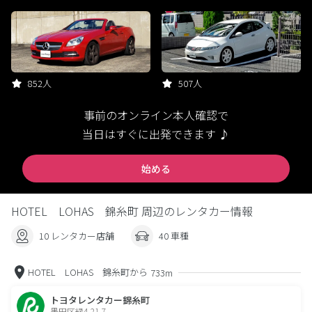
852人
507人
事前のオンライン本人確認で
当日はすぐに出発できます ♪
始める
HOTEL LOHAS 錦糸町 周辺のレンタカー情報
10 レンタカー店舗
40 車種
HOTEL LOHAS 錦糸町から
733m
トヨタレンタカー錦糸町
墨田区緑4-21-7