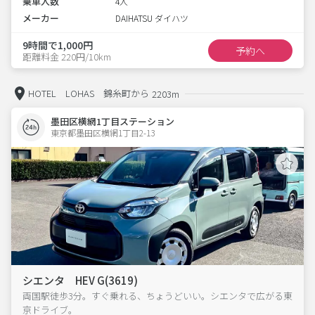
乗車人数
4人
メーカー
DAIHATSU ダイハツ
9時間で1,000円
予約へ
距離料金 220円/10km
HOTEL LOHAS 錦糸町から
2203m
墨田区横網1丁目ステーション
東京都墨田区横網1丁目2-13  
シエンタ HEV G(3619)
両国駅徒歩3分。すぐ乗れる、ちょうどいい。シエンタで広がる東
京ドライブ。