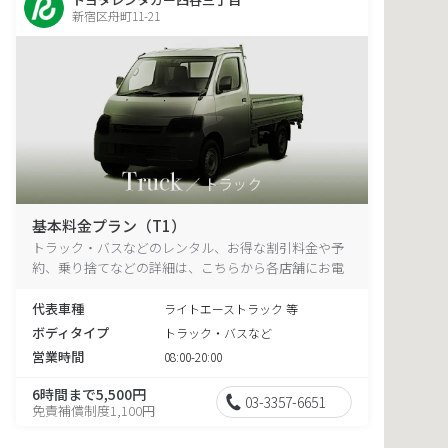
新宿区舟町11-21
基本料金プラン（T1）
トラック・バスなどのレンタル、お得な割引料金や予
約、乗り捨てなどの詳細は、こちらから各店舗にお電
話ください。
代表車種
ライトエーストラック 等
ボディタイプ
トラック・バスなど
営業時間
08:00-20:00
6時間まで5,500円
03-3357-6651
免責補償制度1,100円