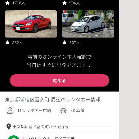
1716人
984人
852人
507人
事前のオンライン本人確認で
当日はすぐに出発できます ♪
始める
東京都新宿区富久町 周辺のレンタカー情報
11 レンタカー店舗
40 車種
東京都新宿区富久町から
691m
トヨタレンタカー四谷三丁目