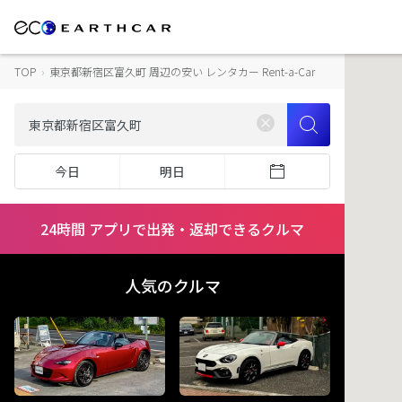
TOP
›
東京都新宿区富久町 周辺の安い レンタカー Rent-a-Car
今日
明日
24時間 アプリで出発・返却できるクルマ
人気のクルマ