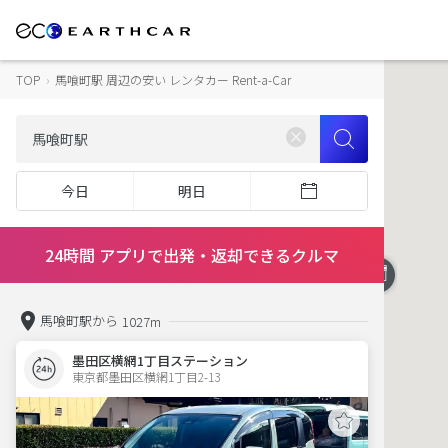
TOP
›
馬喰町駅 周辺の安い レンタカー Rent-a-Car
今日
明日
24時間 アプリで出発・返却できるクルマ
馬喰町駅から
1027m
墨田区横網1丁目ステーション
東京都墨田区横網1丁目2-13  