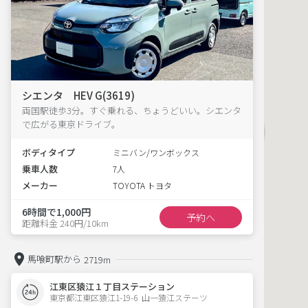
シエンタ HEV G(3619)
両国駅徒歩3分。すぐ乗れる、ちょうどいい。シエンタ
で広がる東京ドライブ。
ボディタイプ
ミニバン/ワンボックス
乗車人数
7人
メーカー
TOYOTA トヨタ
6時間で1,000円
予約へ
距離料金 240円/10km
馬喰町駅から
2719m
江東区猿江１丁目ステーション
東京都江東区猿江1-19-6  山一猿江ステーツ