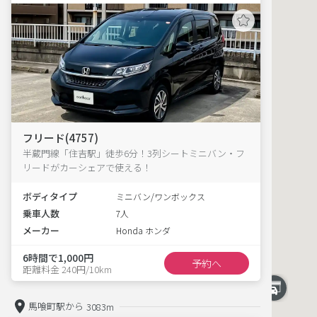
フリード(4757)
半蔵門線「住吉駅」徒歩6分！3列シートミニバン・フ
リードがカーシェアで使える！
ボディタイプ
ミニバン/ワンボックス
乗車人数
7人
メーカー
Honda ホンダ
6時間で1,000円
予約へ
距離料金 240円/10km
馬喰町駅から
3083m