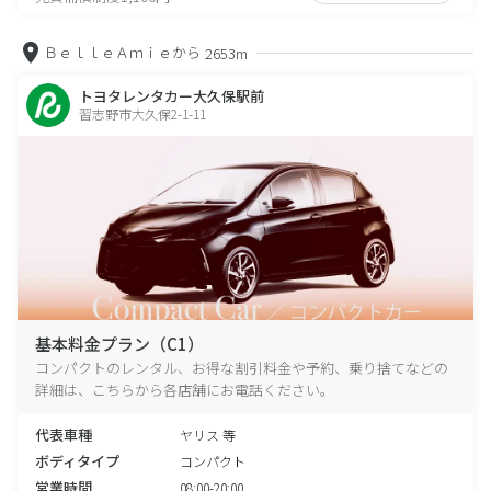
ＢｅｌｌｅＡｍｉｅから
2653m
トヨタレンタカー大久保駅前
習志野市大久保2-1-11
基本料金プラン（C1）
コンパクトのレンタル、お得な割引料金や予約、乗り捨てなどの
詳細は、こちらから各店舗にお電話ください。
代表車種
ヤリス 等
ボディタイプ
コンパクト
営業時間
08:00-20:00