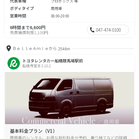
代表車種
プロボックス 等
ボディタイプ
商用車
営業時間
08:00-20:00
6時間まで6,600円
047-474-0100
免責補償制度1,100円
ＢｅｌｌｅＡｍｉｅから
2546m
トヨタレンタカー船橋競馬場駅前
船橋市宮本3-10-2
基本料金プラン（V1）
商用車のレンタル、お得な割引料金や予約、乗り捨てなどの詳細