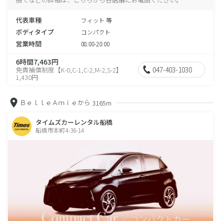
代表車種
フィット 等
ボディタイプ
コンパクト
営業時間
08:00-20:00
6時間7,463円
047-403-1030
免責補償制度【K-0,C-1,C-2,M-2,S-2】
1,430円
ＢｅｌｌｅＡｍｉｅから
3165m
タイムズカーレンタル船橋
船橋市本町4-36-14