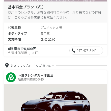
基本料金プラン（V1）
商用車のレンタル、お得な割引料金や予約、乗り捨てなどの詳細
は、こちらから各店舗にお電話ください。
代表車種
プロボックス 等
ボディタイプ
商用車
営業時間
08:00-20:00
6時間まで6,600円
047-478-5141
免責補償制度1,100円
ＢｅｌｌｅＡｍｉｅから
287m
トヨタレンタカー津田沼
船橋市前原東3-5-15