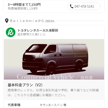
3～6時間まで7,150円
047-478-5141
免責補償制度1,100円
ＢｅｌｌｅＡｍｉｅから
2653m
トヨタレンタカー大久保駅前
習志野市大久保2-1-11
基本料金プラン（V2）
商用車のレンタル、お得な割引料金や予約、乗り捨てなどの詳細
は、こちらから各店舗にお電話ください。
代表車種
タウンエースバン 等