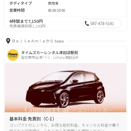
ボディタイプ
商用車
営業時間
08:00-20:00
6時間まで7,150円
047-478-5141
免責補償制度1,100円
ＢｅｌｌｅＡｍｉｅから
544m
タイムズカーレンタル津田沼駅前
習志野市谷津7-7-1 Loharu津田沼4F
基本料金 免責別（C-1）
コンパクトのレンタル、お得な割引料金、キャンセル料金や乗り
捨てなどの詳細は、こちらから各店舗にお電話ください。