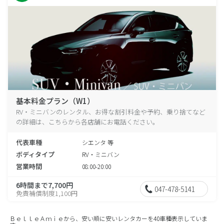
基本料金プラン（W1）
RV・ミニバンのレンタル、お得な割引料金や予約、乗り捨てなど
の詳細は、こちらから各店舗にお電話ください。
代表車種
シエンタ 等
ボディタイプ
RV・ミニバン
営業時間
08:00-20:00
6時間まで7,700円
047-478-5141
免責補償制度1,100円
ＢｅｌｌｅＡｍｉｅから、安い順に安いレンタカーを40車種表示していま