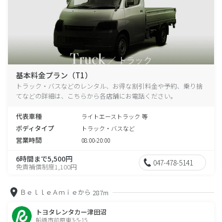
基本料金プラン（T1）
トラック・バスなどのレンタル、お得な割引料金や予約、乗り捨
てなどの詳細は、こちらから各店舗にお電話ください。
代表車種
ライトエーストラック 等
ボディタイプ
トラック・バスなど
営業時間
08:00-20:00
6時間まで5,500円
047-478-5141
免責補償制度1,100円
ＢｅｌｌｅＡｍｉｅから
287m
トヨタレンタカー津田沼
船橋市前原東3-5-15