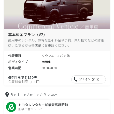
基本料金プラン（V2）
商用車のレンタル、お得な割引料金や予約、乗り捨てなどの詳細
は、こちらから各店舗にお電話ください。
代表車種
タウンエースバン 等
ボディタイプ
商用車
営業時間
08:00-20:00
6時間まで7,150円
047-474-0100
免責補償制度1,100円
ＢｅｌｌｅＡｍｉｅから
2546m
トヨタレンタカー船橋競馬場駅前
船橋市宮本3-10-2