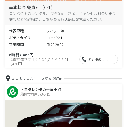
基本料金 免責別（C-1）
コンパクトのレンタル、お得な割引料金、キャンセル料金や乗り
捨てなどの詳細は、こちらから各店舗にお電話ください。
代表車種
フィット 等
ボディタイプ
コンパクト
営業時間
08:00-20:00
6時間7,463円
047-460-0202
免責補償制度【K-0,C-1,C-2,M-2,S-2】
1,430円
ＢｅｌｌｅＡｍｉｅから
287m
トヨタレンタカー津田沼
船橋市前原東3-5-15