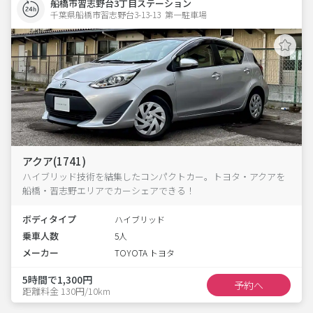
船橋市習志野台3丁目ステーション
千葉県船橋市習志野台3-13-13  第一駐車場
アクア(1741)
ハイブリッド技術を結集したコンパクトカー。トヨタ・アクアを
船橋・習志野エリアでカーシェアできる！
ボディタイプ
ハイブリッド
乗車人数
5人
メーカー
TOYOTA トヨタ
5時間で1,300円
予約へ
距離料金 130円/10km