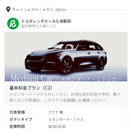
ＢｅｌｌｅＡｍｉｅから
2653m
トヨタレンタカー大久保駅前
習志野市大久保2-1-11
基本料金プラン（C2）
スタンダード・ミドルのレンタル、お得な割引料金や予約、乗り
捨てなどの詳細は、こちらから各店舗にお電話ください。
代表車種
アクア 等
ボディタイプ
スタンダード・ミドル
営業時間
08:00-20:00