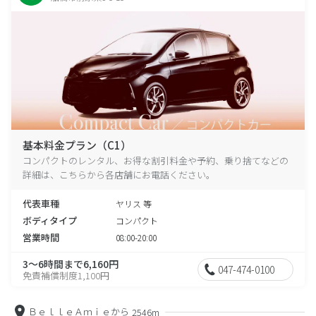
基本料金プラン（C1）
コンパクトのレンタル、お得な割引料金や予約、乗り捨てなどの
詳細は、こちらから各店舗にお電話ください。
代表車種
ヤリス 等
ボディタイプ
コンパクト
営業時間
08:00-20:00
3～6時間まで6,160円
047-474-0100
免責補償制度1,100円
ＢｅｌｌｅＡｍｉｅから
2546m