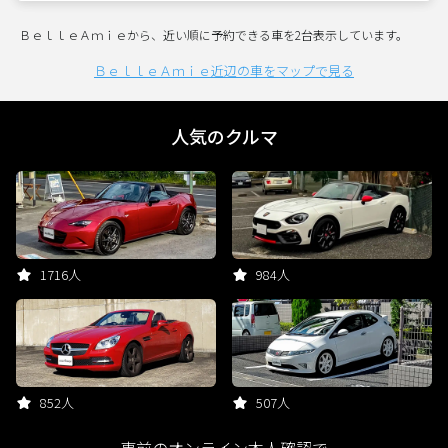
ＢｅｌｌｅＡｍｉｅから、近い順に予約できる車を2台表示しています。
ＢｅｌｌｅＡｍｉｅ近辺の車をマップで見る
人気のクルマ
1716人
984人
852人
507人