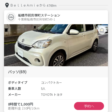
ＢｅｌｌｅＡｍｉｅから
4769m
船橋市前貝塚町ステーション
千葉県船橋市前貝塚町549-1  
パッソ(69)
ボディタイプ
コンパクトカー
乗車人数
5人
メーカー
TOYOTA トヨタ
8時間で1,000円
予約へ
距離料金 150円/10km