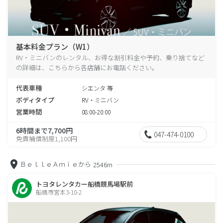
基本料金プラン（W1）
RV・ミニバンのレンタル、お得な割引料金や予約、乗り捨てなど
の詳細は、こちらから各店舗にお電話ください。
代表車種
シエンタ 等
ボディタイプ
RV・ミニバン
営業時間
08:00-20:00
6時間まで7,700円
047-474-0100
免責補償制度1,100円
ＢｅｌｌｅＡｍｉｅから
2546m
トヨタレンタカー船橋競馬場駅前
船橋市宮本3-10-2