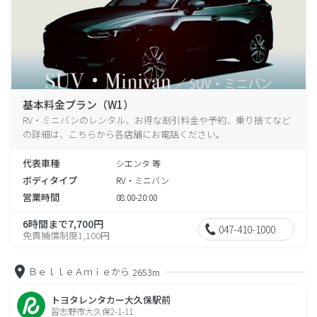
基本料金プラン（W1）
RV・ミニバンのレンタル、お得な割引料金や予約、乗り捨てなど
の詳細は、こちらから各店舗にお電話ください。
代表車種
シエンタ 等
ボディタイプ
RV・ミニバン
営業時間
08:00-20:00
6時間まで7,700円
047-410-1000
免責補償制度1,100円
ＢｅｌｌｅＡｍｉｅから
2653m
トヨタレンタカー大久保駅前
習志野市大久保2-1-11