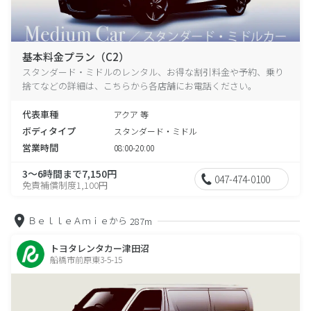
基本料金プラン（C2）
スタンダード・ミドルのレンタル、お得な割引料金や予約、乗り
捨てなどの詳細は、こちらから各店舗にお電話ください。
代表車種
アクア 等
ボディタイプ
スタンダード・ミドル
営業時間
08:00-20:00
3～6時間まで7,150円
047-474-0100
免責補償制度1,100円
ＢｅｌｌｅＡｍｉｅから
287m
トヨタレンタカー津田沼
船橋市前原東3-5-15