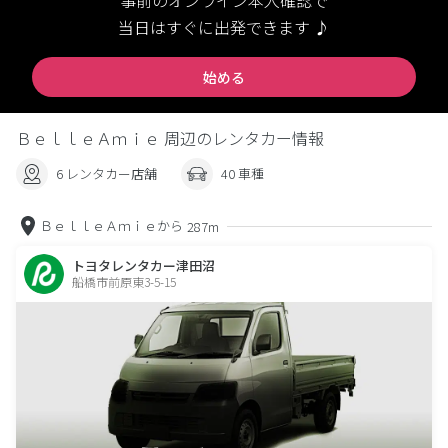
事前のオンライン本人確認で
当日はすぐに出発できます ♪
始める
ＢｅｌｌｅＡｍｉｅ 周辺のレンタカー情報
6 レンタカー店舗
40 車種
ＢｅｌｌｅＡｍｉｅから
287m
トヨタレンタカー津田沼
船橋市前原東3-5-15