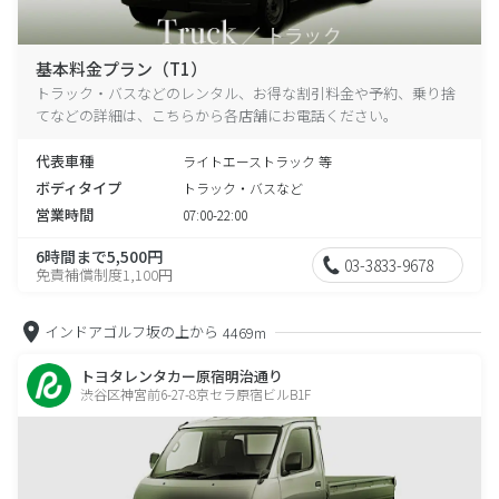
基本料金プラン（T1）
トラック・バスなどのレンタル、お得な割引料金や予約、乗り捨
てなどの詳細は、こちらから各店舗にお電話ください。
代表車種
ライトエーストラック 等
ボディタイプ
トラック・バスなど
営業時間
07:00-22:00
6時間まで5,500円
03-3833-9678
免責補償制度1,100円
インドアゴルフ坂の上から
4469m
トヨタレンタカー原宿明治通り
渋谷区神宮前6-27-8京セラ原宿ビルB1F