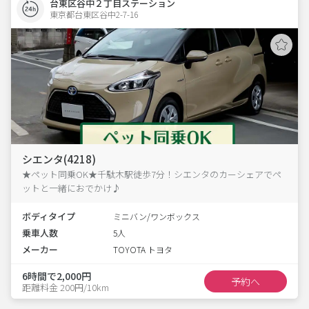
台東区谷中２丁目ステーション
東京都台東区谷中2-7-16  
シエンタ(4218)
★ペット同乗OK★千駄木駅徒歩7分！シエンタのカーシェアでペ
ットと一緒におでかけ♪
ボディタイプ
ミニバン/ワンボックス
乗車人数
5人
メーカー
TOYOTA トヨタ
6時間で2,000円
予約へ
距離料金 200円/10km