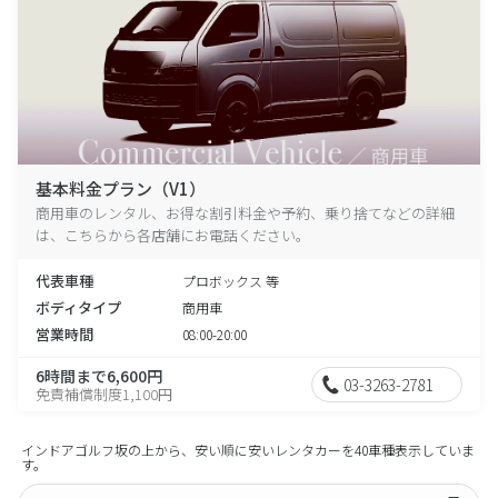
基本料金プラン（V1）
商用車のレンタル、お得な割引料金や予約、乗り捨てなどの詳細
は、こちらから各店舗にお電話ください。
代表車種
プロボックス 等
ボディタイプ
商用車
営業時間
08:00-20:00
6時間まで6,600円
03-3263-2781
免責補償制度1,100円
インドアゴルフ坂の上から、安い順に安いレンタカーを40車種表示していま
す。