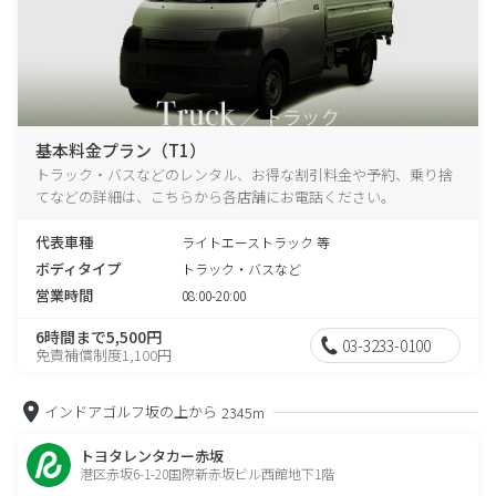
基本料金プラン（T1）
トラック・バスなどのレンタル、お得な割引料金や予約、乗り捨
てなどの詳細は、こちらから各店舗にお電話ください。
代表車種
ライトエーストラック 等
ボディタイプ
トラック・バスなど
営業時間
08:00-20:00
6時間まで5,500円
03-3233-0100
免責補償制度1,100円
インドアゴルフ坂の上から
2345m
トヨタレンタカー赤坂
港区赤坂6-1-20国際新赤坂ビル西館地下1階