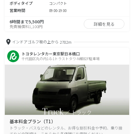
ボディタイプ
コンパクト
営業時間
09:00-19:00
6時間まで5,500円
詳細を見る
免責補償料1,100円
インドアゴルフ坂の上から
2782m
トヨタレンタカー東京駅日本橋口
千代田区丸の内1-8-1トラストタワ-N館B2F駐車場
基本料金プラン（T1）
トラック・バスなどのレンタル、お得な割引料金や予約、乗り捨
てなどの詳細は、こちらから各店舗にお電話ください。