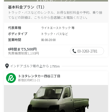
基本料金プラン（T1）
トラック・バスなどのレンタル、お得な割引料金や予約、乗り捨
てなどの詳細は、こちらから各店舗にお電話ください。
代表車種
ライトエーストラック 等
ボディタイプ
トラック・バスなど
営業時間
08:00-20:00
6時間まで5,500円
03-3263-2781
免責補償制度1,100円
インドアゴルフ坂の上から
1795m
トヨタレンタカー四谷三丁目
新宿区舟町11-21