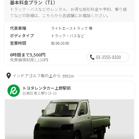
基本料金プラン（T1）
トラック・バスなどのレンタル、お得な割引料金や予約、乗り捨
てなどの詳細は、こちらから各店舗にお電話ください。
代表車種
ライトエーストラック 等
ボディタイプ
トラック・バスなど
営業時間
08:00-20:00
6時間まで5,500円
03-3555-8100
免責補償制度1,100円
インドアゴルフ坂の上から
3992m
トヨタレンタカー上野駅前
台東区東上野3-19-10