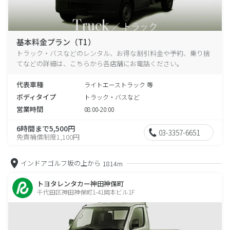
基本料金プラン（T1）
トラック・バスなどのレンタル、お得な割引料金や予約、乗り捨
てなどの詳細は、こちらから各店舗にお電話ください。
代表車種
ライトエーストラック 等
ボディタイプ
トラック・バスなど
営業時間
08:00-20:00
6時間まで5,500円
03-3357-6651
免責補償制度1,100円
インドアゴルフ坂の上から
1814m
トヨタレンタカー神田神保町
千代田区神田神保町1-41岡本ビル1F