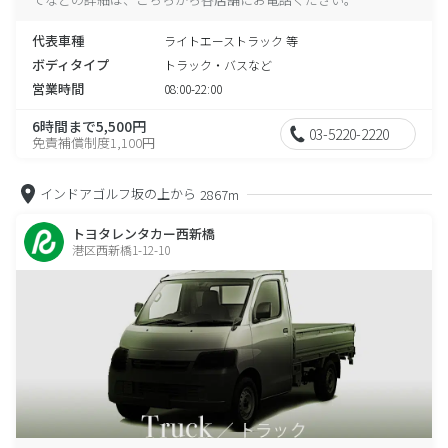
代表車種
ライトエーストラック 等
ボディタイプ
トラック・バスなど
営業時間
08:00-22:00
6時間まで5,500円
03-5220-2220
免責補償制度1,100円
インドアゴルフ坂の上から
2867m
トヨタレンタカー西新橋
港区西新橋1-12-10