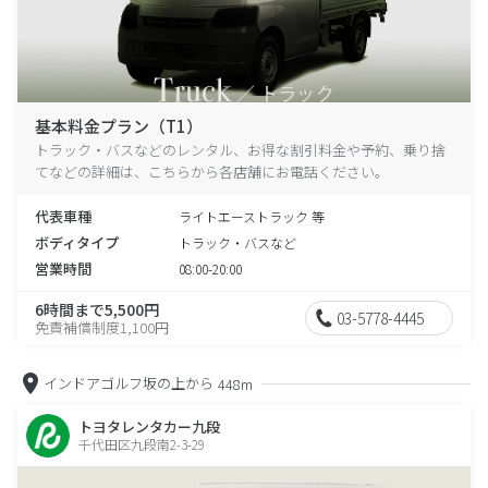
基本料金プラン（T1）
トラック・バスなどのレンタル、お得な割引料金や予約、乗り捨
てなどの詳細は、こちらから各店舗にお電話ください。
代表車種
ライトエーストラック 等
ボディタイプ
トラック・バスなど
営業時間
08:00-20:00
6時間まで5,500円
03-5778-4445
免責補償制度1,100円
インドアゴルフ坂の上から
448m
トヨタレンタカー九段
千代田区九段南2-3-29