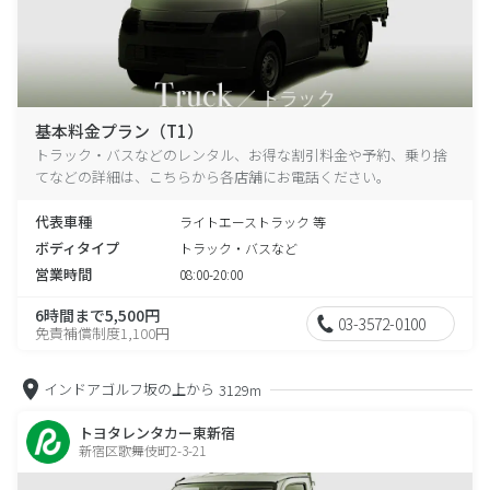
基本料金プラン（T1）
トラック・バスなどのレンタル、お得な割引料金や予約、乗り捨
てなどの詳細は、こちらから各店舗にお電話ください。
代表車種
ライトエーストラック 等
ボディタイプ
トラック・バスなど
営業時間
08:00-20:00
6時間まで5,500円
03-3572-0100
免責補償制度1,100円
インドアゴルフ坂の上から
3129m
トヨタレンタカー東新宿
新宿区歌舞伎町2-3-21