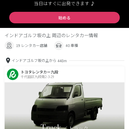
当日はすぐに出発できます ♪
始める
インドアゴルフ坂の上 周辺のレンタカー情報
19 レンタカー店舗
40 車種
インドアゴルフ坂の上から
448m
トヨタレンタカー九段
千代田区九段南2-3-29