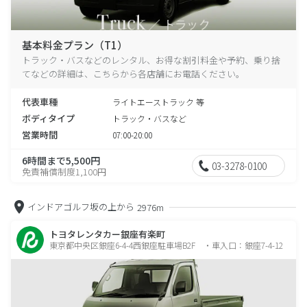
基本料金プラン（T1）
トラック・バスなどのレンタル、お得な割引料金や予約、乗り捨
てなどの詳細は、こちらから各店舗にお電話ください。
代表車種
ライトエーストラック 等
ボディタイプ
トラック・バスなど
営業時間
07:00-20:00
6時間まで5,500円
03-3278-0100
免責補償制度1,100円
インドアゴルフ坂の上から
2976m
トヨタレンタカー銀座有楽町
東京都中央区銀座6-4-4西銀座駐車場B2F ・車入口：銀座7-4-12