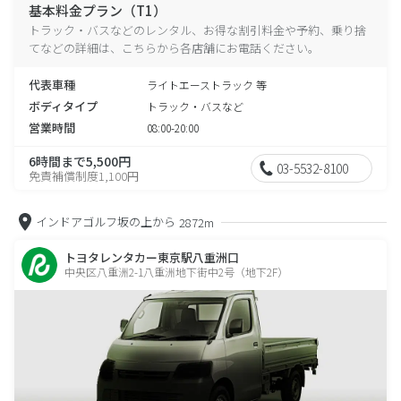
基本料金プラン（T1）
トラック・バスなどのレンタル、お得な割引料金や予約、乗り捨
てなどの詳細は、こちらから各店舗にお電話ください。
代表車種
ライトエーストラック 等
ボディタイプ
トラック・バスなど
営業時間
08:00-20:00
6時間まで5,500円
03-5532-8100
免責補償制度1,100円
インドアゴルフ坂の上から
2872m
トヨタレンタカー東京駅八重洲口
中央区八重洲2-1八重洲地下街中2号（地下2F）