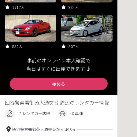
1717人
984人
852人
507人
事前のオンライン本人確認で
当日はすぐに出発できます ♪
始める
四谷警察署御苑大通交番 周辺のレンタカー情報
12 レンタカー店舗
40 車種
四谷警察署御苑大通交番から
496m