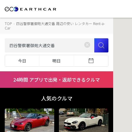
TOP
›
四谷警察署御苑大通交番 周辺の安い レンタカー Rent-a-
Car
今日
明日
24時間 アプリで出発・返却できるクルマ
人気のクルマ