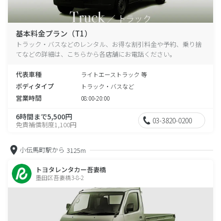
基本料金プラン（T1）
トラック・バスなどのレンタル、お得な割引料金や予約、乗り捨
てなどの詳細は、こちらから各店舗にお電話ください。
代表車種
ライトエーストラック 等
ボディタイプ
トラック・バスなど
営業時間
08:00-20:00
6時間まで5,500円
03-3820-0200
免責補償制度1,100円
小伝馬町駅から
3125m
トヨタレンタカー吾妻橋
墨田区吾妻橋3-8-2