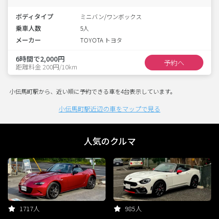
ボディタイプ
ミニバン/ワンボックス
乗車人数
5人
メーカー
TOYOTA トヨタ
6時間で2,000円
予約へ
距離料金 200円/10km
小伝馬町駅から、近い順に予約できる車を4台表示しています。
小伝馬町駅近辺の車をマップで見る
人気のクルマ
1717人
985人