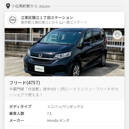
小伝馬町駅から
3014m
江東区猿江１丁目ステーション
東京都江東区猿江1-19-6  山一猿江ステーツ
フリード(4757)
半蔵門線「住吉駅」徒歩6分！3列シートミニバン・フリードがカ
ーシェアで使える！
ボディタイプ
ミニバン/ワンボックス
乗車人数
7人
メーカー
Honda ホンダ