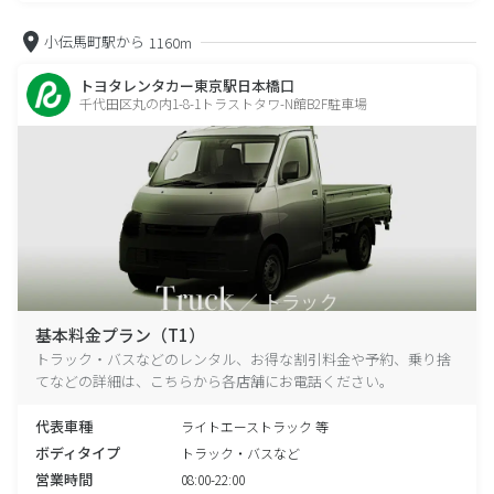
小伝馬町駅から
1160m
トヨタレンタカー東京駅日本橋口
千代田区丸の内1-8-1トラストタワ-N館B2F駐車場
基本料金プラン（T1）
トラック・バスなどのレンタル、お得な割引料金や予約、乗り捨
てなどの詳細は、こちらから各店舗にお電話ください。
代表車種
ライトエーストラック 等
ボディタイプ
トラック・バスなど
営業時間
08:00-22:00