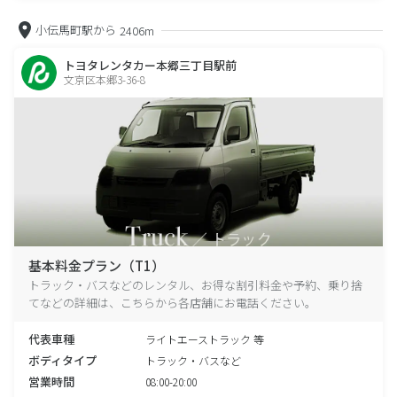
小伝馬町駅から
2406m
トヨタレンタカー本郷三丁目駅前
文京区本郷3-36-8
基本料金プラン（T1）
トラック・バスなどのレンタル、お得な割引料金や予約、乗り捨
てなどの詳細は、こちらから各店舗にお電話ください。
代表車種
ライトエーストラック 等
ボディタイプ
トラック・バスなど
営業時間
08:00-20:00