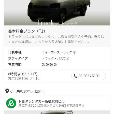
基本料金プラン（T1）
トラック・バスなどのレンタル、お得な割引料金や予約、乗り捨
てなどの詳細は、こちらから各店舗にお電話ください。
代表車種
ライトエーストラック 等
ボディタイプ
トラック・バスなど
営業時間
08:00-20:00
6時間まで5,500円
03-3626-5300
免責補償制度1,100円
小伝馬町駅から
3204m
トヨタレンタカー新橋駅前ビル
港区新橋2-20-15新橋駅前ビル1号館地下2F駐車場