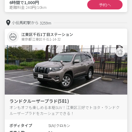
6時間で1,000円
予約へ
距離料金 240円/10km
小伝馬町駅から
3259m
江東区千石1丁目ステーション
東京都江東区千石1-14-32  
ランドクルーザープラド(581)
オンもオフも楽しめる本格SUV！江東区三好でトヨタ・ランドク
ルーザープラドをカーシェアできる！
ボディタイプ
SUV/クロカン