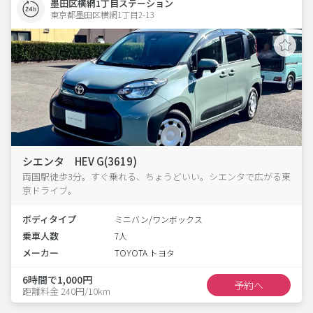
墨田区横網1丁目ステーション
東京都墨田区横網1丁目2-13  
シエンタ HEV G(3619)
両国駅徒歩3分。すぐ乗れる、ちょうどいい。シエンタで広がる東
京ドライブ。
ボディタイプ
ミニバン/ワンボックス
乗車人数
7人
メーカー
TOYOTA トヨタ
6時間で1,000円
予約へ
距離料金 240円/10km