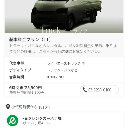
基本料金プラン（T1）
トラック・バスなどのレンタル、お得な割引料金や予約、乗り捨
てなどの詳細は、こちらから各店舗にお電話ください。
代表車種
ライトエーストラック 等
ボディタイプ
トラック・バスなど
営業時間
08:00-20:00
6時間まで5,500円
03-3233-0100
免責補償制度1,100円
小伝馬町駅から
1810m
トヨタレンタカー八丁堀
中央区八丁堀4-10-2