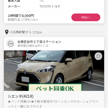
乗車人数
7人
メーカー
TOYOTA トヨタ
24時間で8,000円
予約へ
距離料金 270円/10km
小伝馬町駅から
3702m
台東区谷中２丁目ステーション
東京都台東区谷中2-7-16  
シエンタ(4218)
★ペット同乗OK★千駄木駅徒歩7分！シエンタのカーシェアでペ
ットと一緒におでかけ♪