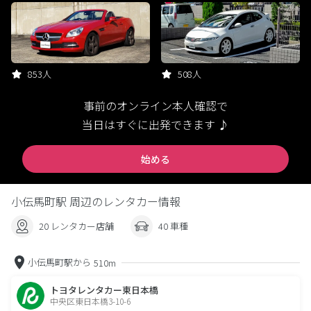
853人
508人
事前のオンライン本人確認で
当日はすぐに出発できます ♪
始める
小伝馬町駅 周辺のレンタカー情報
20 レンタカー店舗
40 車種
小伝馬町駅から
510m
トヨタレンタカー東日本橋
中央区東日本橋3-10-6