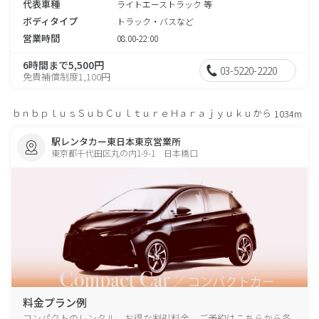
代表車種
ライトエーストラック 等
ボディタイプ
トラック・バスなど
営業時間
08:00-22:00
6時間まで5,500円
03-5220-2220
免責補償制度1,100円
ｂｎｂｐｌｕｓＳｕｂＣｕｌｔｕｒｅＨａｒａｊｙｕｋｕから
1034m
駅レンタカー東日本東京営業所
東京都千代田区丸の内1-9-1 日本橋口
料金プラン例
コンパクトのレンタル、お得な割引料金、ご予約はこちらから各