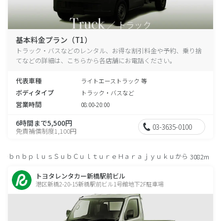
基本料金プラン（T1）
トラック・バスなどのレンタル、お得な割引料金や予約、乗り捨
てなどの詳細は、こちらから各店舗にお電話ください。
代表車種
ライトエーストラック 等
ボディタイプ
トラック・バスなど
営業時間
08:00-20:00
6時間まで5,500円
03-3635-0100
免責補償制度1,100円
ｂｎｂｐｌｕｓＳｕｂＣｕｌｔｕｒｅＨａｒａｊｙｕｋｕから
3082m
トヨタレンタカー新橋駅前ビル
港区新橋2-20-15新橋駅前ビル1号館地下2F駐車場