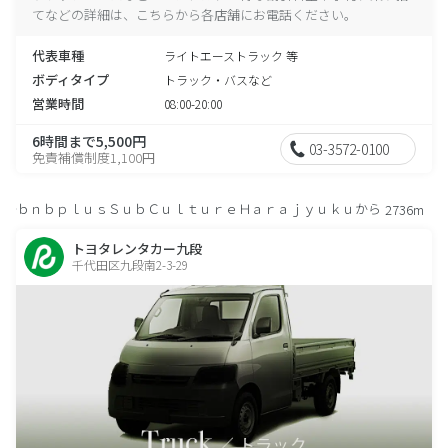
てなどの詳細は、こちらから各店舗にお電話ください。
代表車種
ライトエーストラック 等
ボディタイプ
トラック・バスなど
営業時間
08:00-20:00
6時間まで5,500円
03-3572-0100
免責補償制度1,100円
ｂｎｂｐｌｕｓＳｕｂＣｕｌｔｕｒｅＨａｒａｊｙｕｋｕから
2736m
トヨタレンタカー九段
千代田区九段南2-3-29