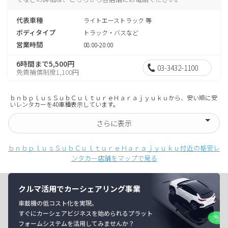
代表車種
ライトエーストラック 等
ボディタイプ
トラック・バスなど
営業時間
08:00-20:00
6時間まで5,500円
03-3432-1100
免責補償制度1,100円
ｂｎｂｐｌｕｓＳｕｂＣｕｌｔｕｒｅＨａｒａｊｙｕｋｕから、安い順に安
いレンタカーを40車種表示しています。
さらに表示
ｂｎｂｐｌｕｓＳｕｂＣｕｌｔｕｒｅＨａｒａｊｙｕｋｕ付近の格安レ
ンタカー店舗をマップで見る
クルマ活用でカーシェアリング事業
車載機の低コスト化を実現。
すぐにカーシェアビジネスを始められるプラット
フォームシステムを活用してみませんか？