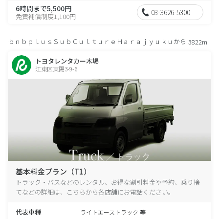
6時間まで5,500円
03-3626-5300
免責補償制度1,100円
ｂｎｂｐｌｕｓＳｕｂＣｕｌｔｕｒｅＨａｒａｊｙｕｋｕから
3822m
トヨタレンタカー木場
江東区東陽3-9-6
基本料金プラン（T1）
トラック・バスなどのレンタル、お得な割引料金や予約、乗り捨
てなどの詳細は、こちらから各店舗にお電話ください。
代表車種
ライトエーストラック 等