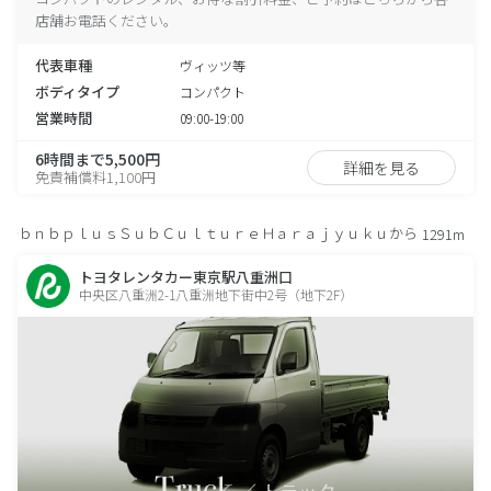
店舗お電話ください。
代表車種
ヴィッツ等
ボディタイプ
コンパクト
営業時間
09:00-19:00
6時間まで5,500円
詳細を見る
免責補償料1,100円
ｂｎｂｐｌｕｓＳｕｂＣｕｌｔｕｒｅＨａｒａｊｙｕｋｕから
1291m
トヨタレンタカー東京駅八重洲口
中央区八重洲2-1八重洲地下街中2号（地下2F）