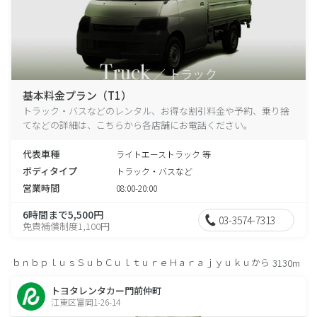
基本料金プラン（T1）
トラック・バスなどのレンタル、お得な割引料金や予約、乗り捨
てなどの詳細は、こちらから各店舗にお電話ください。
代表車種
ライトエーストラック 等
ボディタイプ
トラック・バスなど
営業時間
08:00-20:00
6時間まで5,500円
03-3574-7313
免責補償制度1,100円
ｂｎｂｐｌｕｓＳｕｂＣｕｌｔｕｒｅＨａｒａｊｙｕｋｕから
3130m
トヨタレンタカー門前仲町
江東区富岡1-26-14