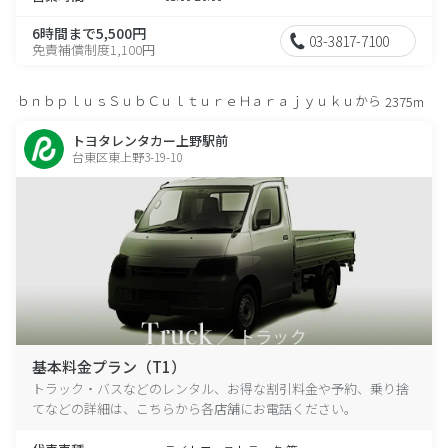
6時間まで5,500円
03-3817-7100
免責補償制度1,100円
ｂｎｂｐｌｕｓＳｕｂＣｕｌｔｕｒｅＨａｒａｊｙｕｋｕから
2375m
トヨタレンタカー上野駅前
台東区東上野3-19-10
基本料金プラン（T1）
トラック・バスなどのレンタル、お得な割引料金や予約、乗り捨
てなどの詳細は、こちらから各店舗にお電話ください。