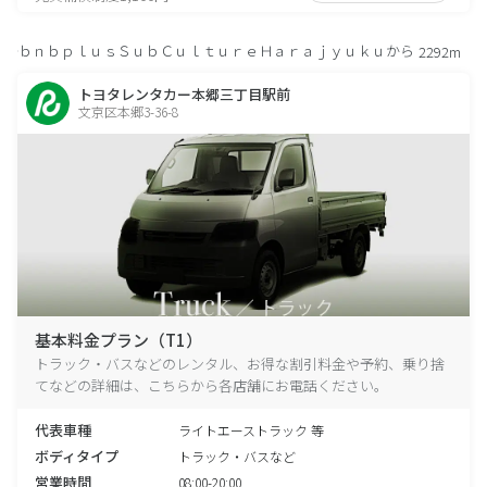
ｂｎｂｐｌｕｓＳｕｂＣｕｌｔｕｒｅＨａｒａｊｙｕｋｕから
2292m
トヨタレンタカー本郷三丁目駅前
文京区本郷3-36-8
基本料金プラン（T1）
トラック・バスなどのレンタル、お得な割引料金や予約、乗り捨
てなどの詳細は、こちらから各店舗にお電話ください。
代表車種
ライトエーストラック 等
ボディタイプ
トラック・バスなど
営業時間
08:00-20:00