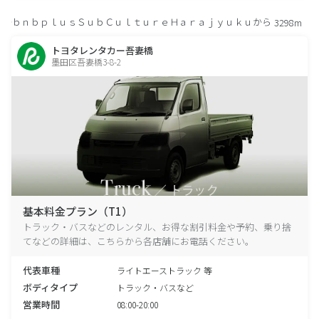
ｂｎｂｐｌｕｓＳｕｂＣｕｌｔｕｒｅＨａｒａｊｙｕｋｕから
3298m
トヨタレンタカー吾妻橋
墨田区吾妻橋3-8-2
基本料金プラン（T1）
トラック・バスなどのレンタル、お得な割引料金や予約、乗り捨
てなどの詳細は、こちらから各店舗にお電話ください。
代表車種
ライトエーストラック 等
ボディタイプ
トラック・バスなど
営業時間
08:00-20:00