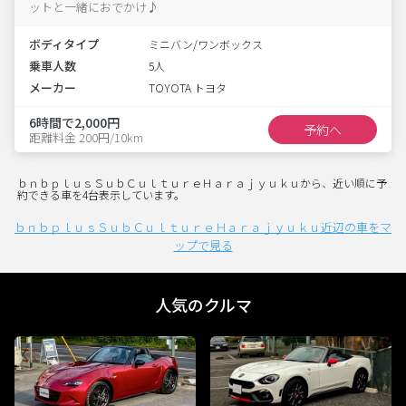
ットと一緒におでかけ♪
ボディタイプ
ミニバン/ワンボックス
乗車人数
5人
メーカー
TOYOTA トヨタ
6時間で2,000円
予約へ
距離料金 200円/10km
ｂｎｂｐｌｕｓＳｕｂＣｕｌｔｕｒｅＨａｒａｊｙｕｋｕから、近い順に予
約できる車を4台表示しています。
ｂｎｂｐｌｕｓＳｕｂＣｕｌｔｕｒｅＨａｒａｊｙｕｋｕ近辺の車をマ
ップで見る
人気のクルマ