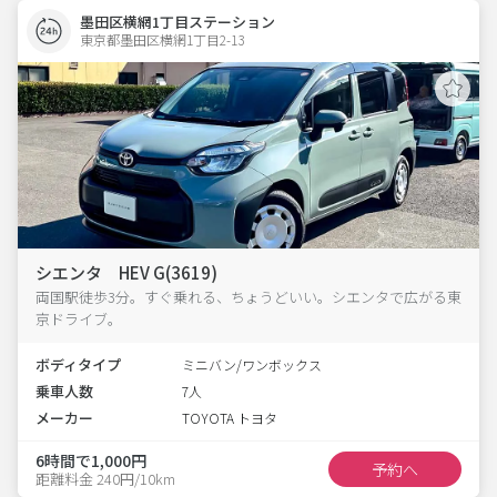
墨田区横網1丁目ステーション
東京都墨田区横網1丁目2-13  
シエンタ HEV G(3619)
両国駅徒歩3分。すぐ乗れる、ちょうどいい。シエンタで広がる東
京ドライブ。
ボディタイプ
ミニバン/ワンボックス
乗車人数
7人
メーカー
TOYOTA トヨタ
6時間で1,000円
予約へ
距離料金 240円/10km