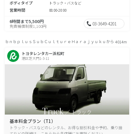
ボディタイプ
トラック・バスなど
営業時間
08:00-20:00
6時間まで5,500円
03-3649-4201
免責補償制度1,100円
ｂｎｂｐｌｕｓＳｕｂＣｕｌｔｕｒｅＨａｒａｊｙｕｋｕから
4014m
トヨタレンタカー浜松町
港区芝大門1-3-11
基本料金プラン（T1）
トラック・バスなどのレンタル、お得な割引料金や予約、乗り捨
てなどの詳細は、こちらから各店舗にお電話ください。