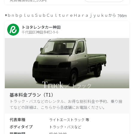
ｂｎｂｐｌｕｓＳｕｂＣｕｌｔｕｒｅＨａｒａｊｙｕｋｕから
766m
トヨタレンタカー神田
千代田区神田多町2-9-6
基本料金プラン（T1）
トラック・バスなどのレンタル、お得な割引料金や予約、乗り捨
てなどの詳細は、こちらから各店舗にお電話ください。
代表車種
ライトエーストラック 等
ボディタイプ
トラック・バスなど
営業時間
07:00-20:00