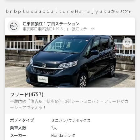
ｂｎｂｐｌｕｓＳｕｂＣｕｌｔｕｒｅＨａｒａｊｙｕｋｕから
3221m
江東区猿江１丁目ステーション
東京都江東区猿江1-19-6  山一猿江ステーツ
フリード(4757)
半蔵門線「住吉駅」徒歩6分！3列シートミニバン・フリードがカ
ーシェアで使える！
ボディタイプ
ミニバン/ワンボックス
乗車人数
7人
メーカー
Honda ホンダ