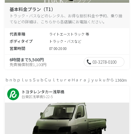
基本料金プラン（T1）
トラック・バスなどのレンタル、お得な割引料金や予約、乗り捨
てなどの詳細は、こちらから各店舗にお電話ください。
代表車種
ライトエーストラック 等
ボディタイプ
トラック・バスなど
営業時間
07:00-20:00
6時間まで5,500円
03-3278-0100
免責補償制度1,100円
ｂｎｂｐｌｕｓＳｕｂＣｕｌｔｕｒｅＨａｒａｊｙｕｋｕから
1360m
トヨタレンタカー浅草橋
台東区浅草橋5-22-5