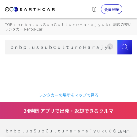
会員登録
TOP
›
ｂｎｂｐｌｕｓＳｕｂＣｕｌｔｕｒｅＨａｒａｊｙｕｋｕ 周辺の安い
レンタカー Rent-a-Car
レンタカーの場所をマップで見る
24時間 アプリで出発・返却できるクルマ
ｂｎｂｐｌｕｓＳｕｂＣｕｌｔｕｒｅＨａｒａｊｙｕｋｕから
1674m