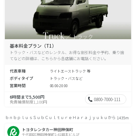
基本料金プラン（T1）
トラック・バスなどのレンタル、お得な割引料金や予約、乗り捨
てなどの詳細は、こちらから各店舗にお電話ください。
代表車種
ライトエーストラック 等
ボディタイプ
トラック・バスなど
営業時間
08:00-20:00
6時間まで5,500円
0800-7000-111
免責補償制度1,100円
ｂｎｂｐｌｕｓＳｕｂＣｕｌｔｕｒｅＨａｒａｊｙｕｋｕから
1435m
トヨタレンタカー神田神保町
千代田区神田神保町1-41岡本ビル1F