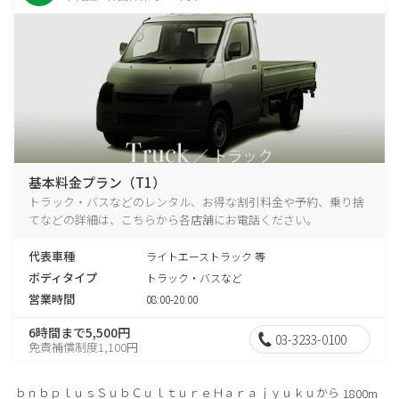
基本料金プラン（T1）
トラック・バスなどのレンタル、お得な割引料金や予約、乗り捨
てなどの詳細は、こちらから各店舗にお電話ください。
代表車種
ライトエーストラック 等
ボディタイプ
トラック・バスなど
営業時間
08:00-20:00
6時間まで5,500円
03-3233-0100
免責補償制度1,100円
ｂｎｂｐｌｕｓＳｕｂＣｕｌｔｕｒｅＨａｒａｊｙｕｋｕから
1800m