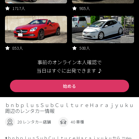
1717人
985人
853人
508人
事前のオンライン本人確認で
当日はすぐに出発できます ♪
始める
ｂｎｂｐｌｕｓＳｕｂＣｕｌｔｕｒｅＨａｒａｊｙｕｋｕ
周辺のレンタカー情報
20 レンタカー店舗
40 車種
ｂｎｂｐｌｕｓＳｕｂＣｕｌｔｕｒｅＨａｒａｊｙｕｋｕから
716m