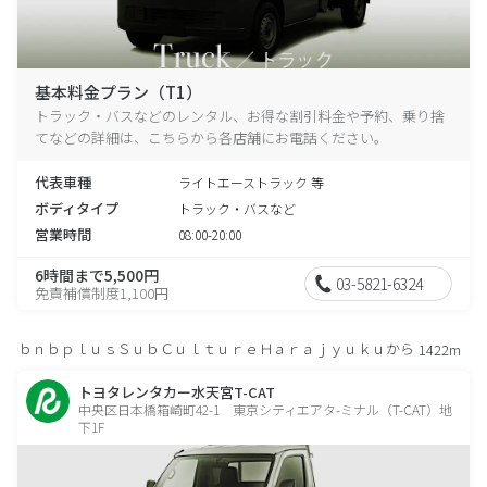
基本料金プラン（T1）
トラック・バスなどのレンタル、お得な割引料金や予約、乗り捨
てなどの詳細は、こちらから各店舗にお電話ください。
代表車種
ライトエーストラック 等
ボディタイプ
トラック・バスなど
営業時間
08:00-20:00
6時間まで5,500円
03-5821-6324
免責補償制度1,100円
ｂｎｂｐｌｕｓＳｕｂＣｕｌｔｕｒｅＨａｒａｊｙｕｋｕから
1422m
トヨタレンタカー水天宮T-CAT
中央区日本橋箱崎町42-1 東京シティエアタ-ミナル（T-CAT）地
下1F