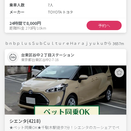
乗車人数
7人
メーカー
TOYOTA トヨタ
24時間で8,000円
予約へ
距離料金 270円/10km
ｂｎｂｐｌｕｓＳｕｂＣｕｌｔｕｒｅＨａｒａｊｙｕｋｕから
3657m
台東区谷中２丁目ステーション
東京都台東区谷中2-7-16  
シエンタ(4218)
★ペット同乗OK★千駄木駅徒歩7分！シエンタのカーシェアでペ