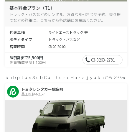
基本料金プラン（T1）
トラック・バスなどのレンタル、お得な割引料金や予約、乗り捨
てなどの詳細は、こちらから各店舗にお電話ください。
代表車種
ライトエーストラック 等
ボディタイプ
トラック・バスなど
営業時間
08:00-20:00
6時間まで5,500円
03-3263-2781
免責補償制度1,100円
ｂｎｂｐｌｕｓＳｕｂＣｕｌｔｕｒｅＨａｒａｊｙｕｋｕから
2953m
トヨタレンタカー錦糸町
墨田区緑4-21-7