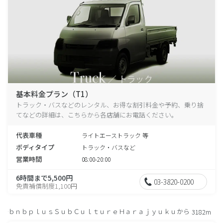
基本料金プラン（T1）
トラック・バスなどのレンタル、お得な割引料金や予約、乗り捨
てなどの詳細は、こちらから各店舗にお電話ください。
代表車種
ライトエーストラック 等
ボディタイプ
トラック・バスなど
営業時間
08:00-20:00
6時間まで5,500円
03-3820-0200
免責補償制度1,100円
ｂｎｂｐｌｕｓＳｕｂＣｕｌｔｕｒｅＨａｒａｊｙｕｋｕから
3182m