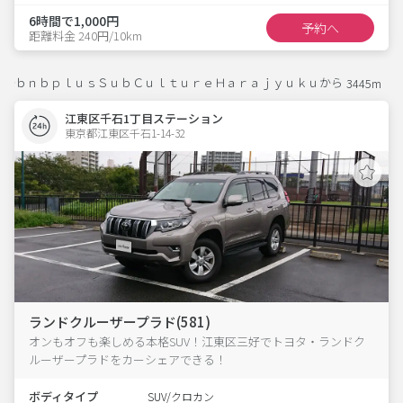
6時間で1,000円
予約へ
距離料金 240円/10km
ｂｎｂｐｌｕｓＳｕｂＣｕｌｔｕｒｅＨａｒａｊｙｕｋｕから
3445m
江東区千石1丁目ステーション
東京都江東区千石1-14-32  
ランドクルーザープラド(581)
オンもオフも楽しめる本格SUV！江東区三好でトヨタ・ランドク
ルーザープラドをカーシェアできる！
ボディタイプ
SUV/クロカン