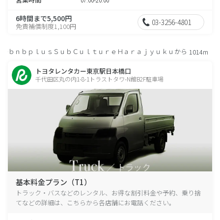
6時間まで5,500円
03-3256-4801
免責補償制度1,100円
ｂｎｂｐｌｕｓＳｕｂＣｕｌｔｕｒｅＨａｒａｊｙｕｋｕから
1014m
トヨタレンタカー東京駅日本橋口
千代田区丸の内1-8-1トラストタワ-N館B2F駐車場
基本料金プラン（T1）
トラック・バスなどのレンタル、お得な割引料金や予約、乗り捨
てなどの詳細は、こちらから各店舗にお電話ください。