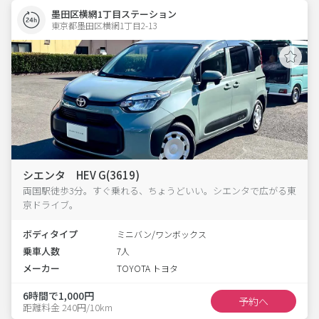
墨田区横網1丁目ステーション
東京都墨田区横網1丁目2-13  
シエンタ HEV G(3619)
両国駅徒歩3分。すぐ乗れる、ちょうどいい。シエンタで広がる東
京ドライブ。
ボディタイプ
ミニバン/ワンボックス
乗車人数
7人
メーカー
TOYOTA トヨタ
6時間で1,000円
予約へ
距離料金 240円/10km