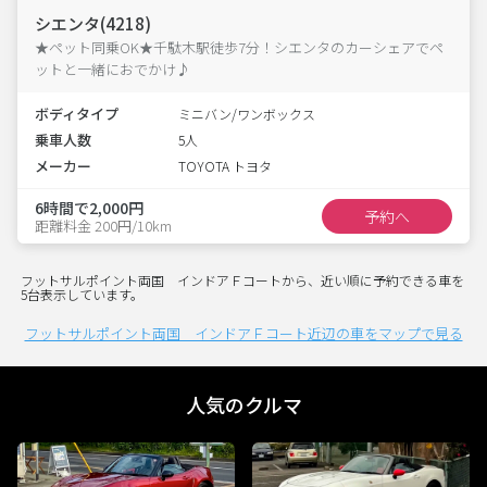
シエンタ(4218)
★ペット同乗OK★千駄木駅徒歩7分！シエンタのカーシェアでペ
ットと一緒におでかけ♪
ボディタイプ
ミニバン/ワンボックス
乗車人数
5人
メーカー
TOYOTA トヨタ
6時間で2,000円
予約へ
距離料金 200円/10km
フットサルポイント両国 インドアＦコートから、近い順に予約できる車を
5台表示しています。
フットサルポイント両国 インドアＦコート近辺の車をマップで見る
人気のクルマ