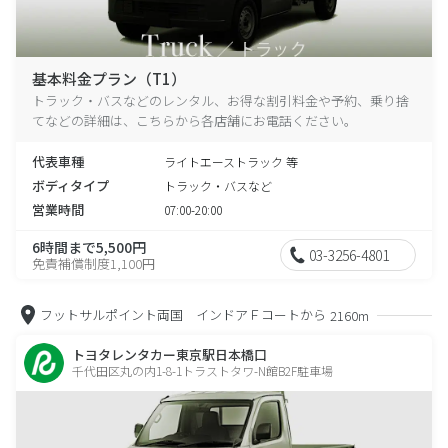
基本料金プラン（T1）
トラック・バスなどのレンタル、お得な割引料金や予約、乗り捨
てなどの詳細は、こちらから各店舗にお電話ください。
代表車種
ライトエーストラック 等
ボディタイプ
トラック・バスなど
営業時間
07:00-20:00
6時間まで5,500円
03-3256-4801
免責補償制度1,100円
フットサルポイント両国 インドアＦコートから
2160m
トヨタレンタカー東京駅日本橋口
千代田区丸の内1-8-1トラストタワ-N館B2F駐車場