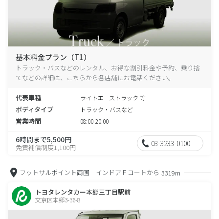
基本料金プラン（T1）
トラック・バスなどのレンタル、お得な割引料金や予約、乗り捨
てなどの詳細は、こちらから各店舗にお電話ください。
代表車種
ライトエーストラック 等
ボディタイプ
トラック・バスなど
営業時間
08:00-20:00
6時間まで5,500円
03-3233-0100
免責補償制度1,100円
フットサルポイント両国 インドアＦコートから
3319m
トヨタレンタカー本郷三丁目駅前
文京区本郷3-36-8