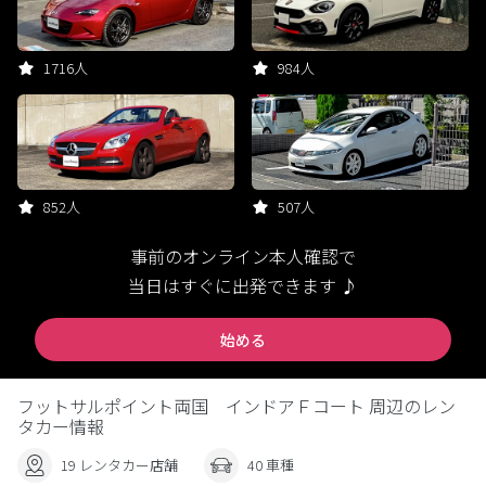
1716人
984人
852人
507人
事前のオンライン本人確認で
当日はすぐに出発できます ♪
始める
フットサルポイント両国 インドアＦコート 周辺のレン
タカー情報
19 レンタカー店舗
40 車種