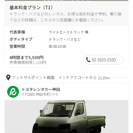
基本料金プラン（T1）
トラック・バスなどのレンタル、お得な割引料金や予約、乗り捨
てなどの詳細は、こちらから各店舗にお電話ください。
代表車種
ライトエーストラック 等
ボディタイプ
トラック・バスなど
営業時間
08:00-20:00
6時間まで5,500円
03-3635-0100
免責補償制度1,100円
フットサルポイント両国 インドアＦコートから
2125m
トヨタレンタカー神田
千代田区神田多町2-9-6