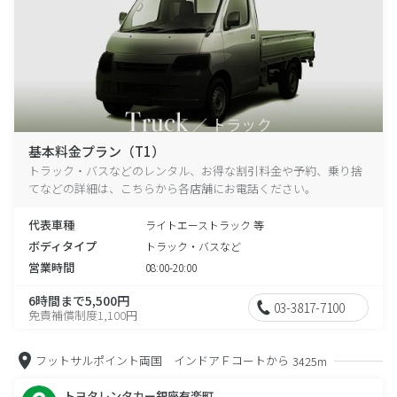
基本料金プラン（T1）
トラック・バスなどのレンタル、お得な割引料金や予約、乗り捨
てなどの詳細は、こちらから各店舗にお電話ください。
代表車種
ライトエーストラック 等
ボディタイプ
トラック・バスなど
営業時間
08:00-20:00
6時間まで5,500円
03-3817-7100
免責補償制度1,100円
フットサルポイント両国 インドアＦコートから
3425m
トヨタレンタカー銀座有楽町