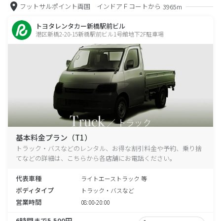
フットサルポイント両国 インドアＦコートから
3965m
トヨタレンタカー新橋駅前ビル
港区新橋2-20-15新橋駅前ビル1号館地下2F駐車場
基本料金プラン（T1）
トラック・バスなどのレンタル、お得な割引料金や予約、乗り捨
てなどの詳細は、こちらから各店舗にお電話ください。
代表車種
ライトエーストラック 等
ボディタイプ
トラック・バスなど
営業時間
08:00-20:00
6時間まで5,500円