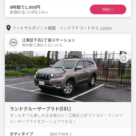
6時間で1,000円
予約へ
距離料金 240円/10km
フットサルポイント両国 インドアＦコートから
2203m
江東区千石1丁目ステーション
東京都江東区千石1-14-32  
ランドクルーザープラド(581)
オンもオフも楽しめる本格SUV！江東区三好でトヨタ・ランドク
ルーザープラドをカーシェアできる！
ボディタイプ
SUV/クロカン