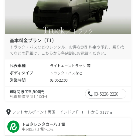
基本料金プラン（T1）
トラック・バスなどのレンタル、お得な割引料金や予約、乗り捨
てなどの詳細は、こちらから各店舗にお電話ください。
代表車種
ライトエーストラック 等
ボディタイプ
トラック・バスなど
営業時間
08:00-22:00
6時間まで5,500円
03-5220-2220
免責補償制度1,100円
フットサルポイント両国 インドアＦコートから
2177m
トヨタレンタカー八丁堀
中央区八丁堀4-10-2