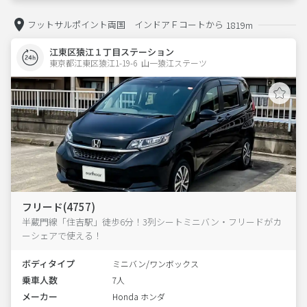
フットサルポイント両国 インドアＦコートから
1819m
江東区猿江１丁目ステーション
東京都江東区猿江1-19-6  山一猿江ステーツ
フリード(4757)
半蔵門線「住吉駅」徒歩6分！3列シートミニバン・フリードがカ
ーシェアで使える！
ボディタイプ
ミニバン/ワンボックス
乗車人数
7人
メーカー
Honda ホンダ