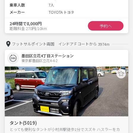
乗車人数
7人
メーカー
TOYOTA トヨタ
24時間で8,000円
予約へ
距離料金 270円/10km
フットサルポイント両国 インドアＦコートから
3974m
墨田区立花4丁目ステーション
東京都墨田区立花4-4-2  
タント(5019)
とっても便利なタントが小村井駅徒歩1分でスズキ ハスラーをカ