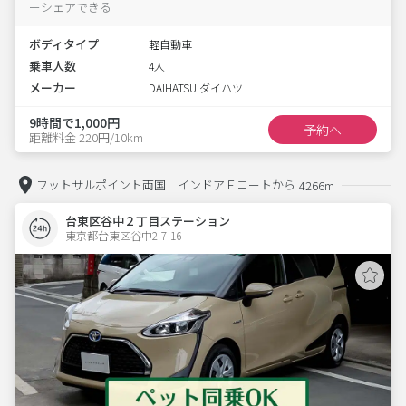
ーシェアできる
ボディタイプ
軽自動車
乗車人数
4人
メーカー
DAIHATSU ダイハツ
9時間で1,000円
予約へ
距離料金 220円/10km
フットサルポイント両国 インドアＦコートから
4266m
台東区谷中２丁目ステーション
東京都台東区谷中2-7-16  