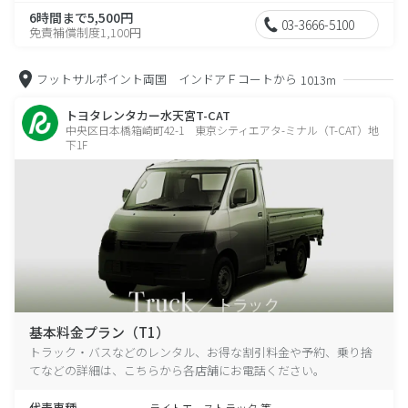
6時間まで5,500円
03-3666-5100
免責補償制度1,100円
フットサルポイント両国 インドアＦコートから
1013m
トヨタレンタカー水天宮T-CAT
中央区日本橋箱崎町42-1 東京シティエアタ-ミナル（T-CAT）地
下1F
基本料金プラン（T1）
トラック・バスなどのレンタル、お得な割引料金や予約、乗り捨
てなどの詳細は、こちらから各店舗にお電話ください。
代表車種
ライトエーストラック 等