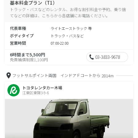
基本料金プラン（T1）
トラック・バスなどのレンタル、お得な割引料金や予約、乗り捨
てなどの詳細は、こちらから各店舗にお電話ください。
代表車種
ライトエーストラック 等
ボディタイプ
トラック・バスなど
営業時間
07:00-22:00
6時間まで5,500円
03-3833-9678
免責補償制度1,100円
フットサルポイント両国 インドアＦコートから
2814m
トヨタレンタカー木場
江東区東陽3-9-6