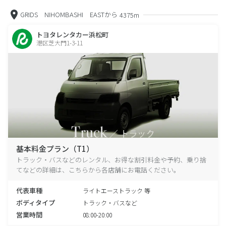
GRIDS NIHOMBASHI EASTから
4375m
トヨタレンタカー浜松町
港区芝大門1-3-11
基本料金プラン（T1）
トラック・バスなどのレンタル、お得な割引料金や予約、乗り捨
てなどの詳細は、こちらから各店舗にお電話ください。
代表車種
ライトエーストラック 等
ボディタイプ
トラック・バスなど
営業時間
08:00-20:00