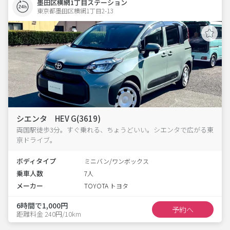
墨田区横網1丁目ステーション
東京都墨田区横網1丁目2-13  
シエンタ HEV G(3619)
両国駅徒歩3分。すぐ乗れる、ちょうどいい。シエンタで広がる東
京ドライブ。
ボディタイプ
ミニバン/ワンボックス
乗車人数
7人
メーカー
TOYOTA トヨタ
6時間で1,000円
予約へ
距離料金 240円/10km