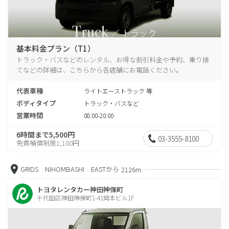
基本料金プラン（T1）
トラック・バスなどのレンタル、お得な割引料金や予約、乗り捨
てなどの詳細は、こちらから各店舗にお電話ください。
代表車種
ライトエーストラック 等
ボディタイプ
トラック・バスなど
営業時間
08:00-20:00
6時間まで5,500円
03-3555-8100
免責補償制度1,100円
GRIDS NIHOMBASHI EASTから
2126m
トヨタレンタカー神田神保町
千代田区神田神保町1-41岡本ビル1F