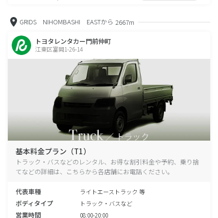
GRIDS NIHOMBASHI EASTから
2667m
トヨタレンタカー門前仲町
江東区富岡1-26-14
基本料金プラン（T1）
トラック・バスなどのレンタル、お得な割引料金や予約、乗り捨
てなどの詳細は、こちらから各店舗にお電話ください。
代表車種
ライトエーストラック 等
ボディタイプ
トラック・バスなど
営業時間
08:00-20:00