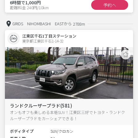
6時間で1,000円
予約へ
距離料金 240円/10km
GRIDS NIHOMBASHI EASTから
2788m
江東区千石1丁目ステーション
東京都江東区千石1-14-32  
ランドクルーザープラド(581)
オンもオフも楽しめる本格SUV！江東区三好でトヨタ・ランドク
ルーザープラドをカーシェアできる！
ボディタイプ
SUV/クロカン