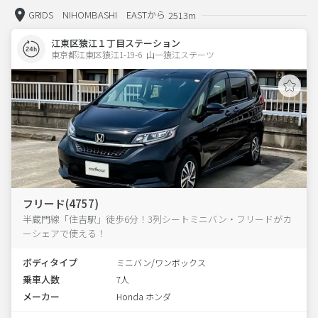
GRIDS NIHOMBASHI EASTから
2513m
江東区猿江１丁目ステーション
東京都江東区猿江1-19-6  山一猿江ステーツ
フリード(4757)
半蔵門線「住吉駅」徒歩6分！3列シートミニバン・フリードがカ
ーシェアで使える！
ボディタイプ
ミニバン/ワンボックス
乗車人数
7人
メーカー
Honda ホンダ