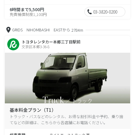
6時間まで5,500円
03-3820-0200
免責補償制度1,100円
GRIDS NIHOMBASHI EASTから
2784m
トヨタレンタカー本郷三丁目駅前
文京区本郷3-36-8
基本料金プラン（T1）
トラック・バスなどのレンタル、お得な割引料金や予約、乗り捨
てなどの詳細は、こちらから各店舗にお電話ください。
代表車種
ライトエーストラック 等