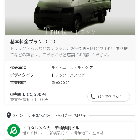
基本料金プラン（T1）
トラック・バスなどのレンタル、お得な割引料金や予約、乗り捨
てなどの詳細は、こちらから各店舗にお電話ください。
代表車種
ライトエーストラック 等
ボディタイプ
トラック・バスなど
営業時間
08:00-20:00
6時間まで5,500円
03-3263-2781
免責補償制度1,100円
GRIDS NIHOMBASHI EASTから
3455m
トヨタレンタカー新橋駅前ビル
港区新橋2-20-15新橋駅前ビル1号館地下2F駐車場