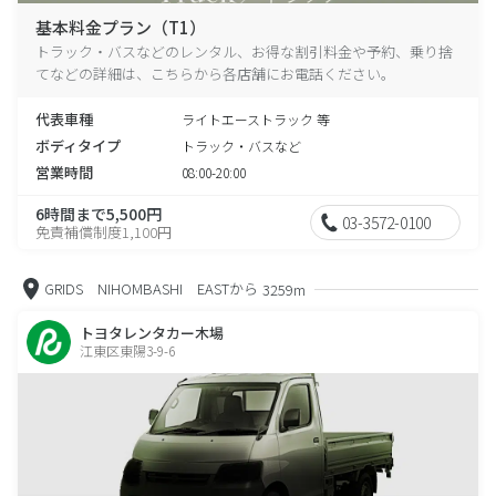
基本料金プラン（T1）
トラック・バスなどのレンタル、お得な割引料金や予約、乗り捨
てなどの詳細は、こちらから各店舗にお電話ください。
代表車種
ライトエーストラック 等
ボディタイプ
トラック・バスなど
営業時間
08:00-20:00
6時間まで5,500円
03-3572-0100
免責補償制度1,100円
GRIDS NIHOMBASHI EASTから
3259m
トヨタレンタカー木場
江東区東陽3-9-6