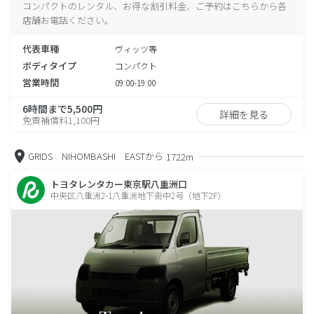
コンパクトのレンタル、お得な割引料金、ご予約はこちらから各
店舗お電話ください。
代表車種
ヴィッツ等
ボディタイプ
コンパクト
営業時間
09:00-19:00
6時間まで5,500円
詳細を見る
免責補償料1,100円
GRIDS NIHOMBASHI EASTから
1722m
トヨタレンタカー東京駅八重洲口
中央区八重洲2-1八重洲地下街中2号（地下2F）