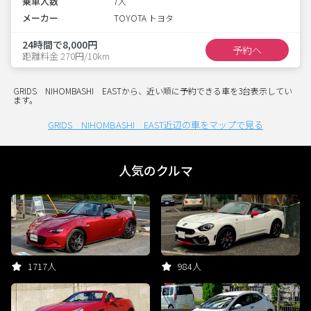
乗車人数
7人
メーカー
TOYOTA トヨタ
24時間で8,000円
予約へ
距離料金 270円/10km
GRIDS NIHOMBASHI EASTから、近い順に予約できる車を3台表示してい
ます。
GRIDS NIHOMBASHI EAST近辺の車をマップで見る
人気のクルマ
1717人
984人