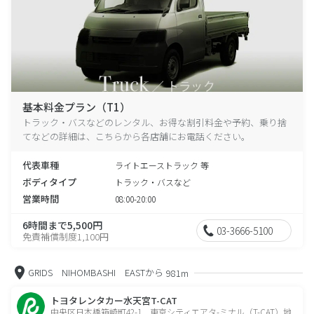
基本料金プラン（T1）
トラック・バスなどのレンタル、お得な割引料金や予約、乗り捨
てなどの詳細は、こちらから各店舗にお電話ください。
代表車種
ライトエーストラック 等
ボディタイプ
トラック・バスなど
営業時間
08:00-20:00
6時間まで5,500円
03-3666-5100
免責補償制度1,100円
GRIDS NIHOMBASHI EASTから
981m
トヨタレンタカー水天宮T-CAT
中央区日本橋箱崎町42-1 東京シティエアタ-ミナル（T-CAT）地