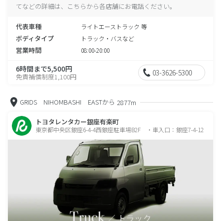
てなどの詳細は、こちらから各店舗にお電話ください。
代表車種
ライトエーストラック 等
ボディタイプ
トラック・バスなど
営業時間
08:00-20:00
6時間まで5,500円
03-3626-5300
免責補償制度1,100円
GRIDS NIHOMBASHI EASTから
2877m
トヨタレンタカー銀座有楽町
東京都中央区銀座6-4-4西銀座駐車場B2F ・車入口：銀座7-4-12