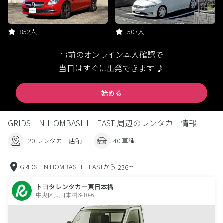
852人
507人
事前のオンライン本人確認で
当日はすぐに出発できます ♪
始める
GRIDS NIHOMBASHI EAST 周辺のレンタカー情報
20 レンタカー店舗
40 車種
GRIDS NIHOMBASHI EASTから
236m
トヨタレンタカー東日本橋
中央区東日本橋3-10-6