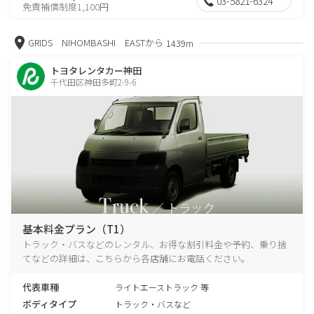
03-5821-6324
免責補償制度1,100円
GRIDS NIHOMBASHI EASTから
1439m
トヨタレンタカー神田
千代田区神田多町2-9-6
基本料金プラン（T1）
トラック・バスなどのレンタル、お得な割引料金や予約、乗り捨
てなどの詳細は、こちらから各店舗にお電話ください。
代表車種
ライトエーストラック 等
ボディタイプ
トラック・バスなど