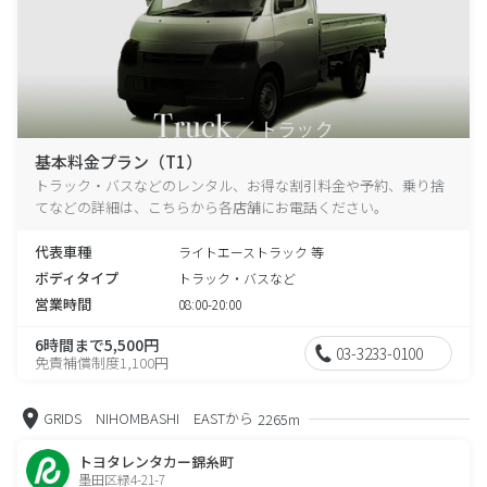
基本料金プラン（T1）
トラック・バスなどのレンタル、お得な割引料金や予約、乗り捨
てなどの詳細は、こちらから各店舗にお電話ください。
代表車種
ライトエーストラック 等
ボディタイプ
トラック・バスなど
営業時間
08:00-20:00
6時間まで5,500円
03-3233-0100
免責補償制度1,100円
GRIDS NIHOMBASHI EASTから
2265m
トヨタレンタカー錦糸町
墨田区緑4-21-7