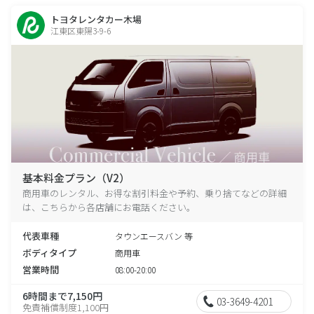
トヨタレンタカー木場
江東区東陽3-9-6
基本料金プラン（V2）
商用車のレンタル、お得な割引料金や予約、乗り捨てなどの詳細
は、こちらから各店舗にお電話ください。
代表車種
タウンエースバン 等
ボディタイプ
商用車
営業時間
08:00-20:00
6時間まで7,150円
03-3649-4201
免責補償制度1,100円