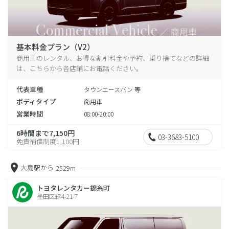
基本料金プラン（V2）
商用車のレンタル、お得な割引料金や予約、乗り捨てなどの詳細
は、こちらから各店舗にお電話ください。
代表車種
タウンエースバン 等
ボディタイプ
商用車
営業時間
08:00-20:00
6時間まで7,150円
03-3683-5100
免責補償制度1,100円
大島駅から
2529m
トヨタレンタカー錦糸町
墨田区緑4-21-7