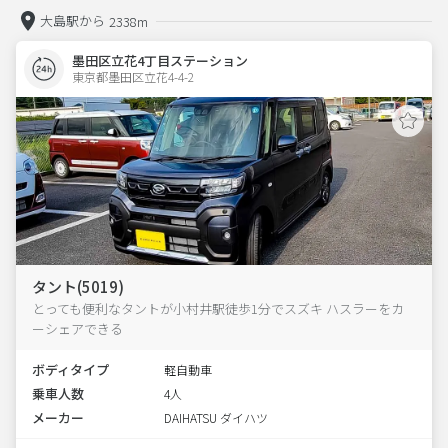
大島駅から
2338m
墨田区立花4丁目ステーション
東京都墨田区立花4-4-2  
タント(5019)
とっても便利なタントが小村井駅徒歩1分でスズキ ハスラーをカ
ーシェアできる
ボディタイプ
軽自動車
乗車人数
4人
メーカー
DAIHATSU ダイハツ