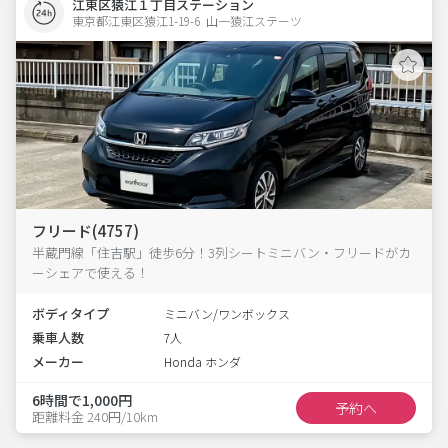
江東区猿江１丁目ステーション
東京都江東区猿江1-19-6  山一猿江ステーツ
フリード(4757)
半蔵門線「住吉駅」徒歩6分！3列シートミニバン・フリードがカ
ーシェアで使える！
ボディタイプ
ミニバン/ワンボックス
乗車人数
7人
メーカー
Honda ホンダ
6時間で1,000円
予約へ
距離料金 240円/10km