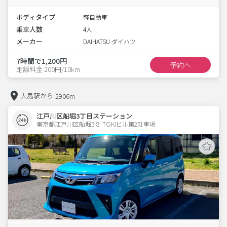
ボディタイプ
軽自動車
乗車人数
4人
メーカー
DAIHATSU ダイハツ
7時間で1,200円
予約へ
距離料金 200円/10km
大島駅から
2906m
江戸川区船堀3丁目ステーション
東京都江戸川区船堀3-8  TOKIビル第2駐車場