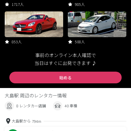
1717人
985人
853人
508人
事前のオンライン本人確認で
当日はすぐに出発できます ♪
始める
大島駅 周辺のレンタカー情報
8 レンタカー店舗
40 車種
大島駅から
794m