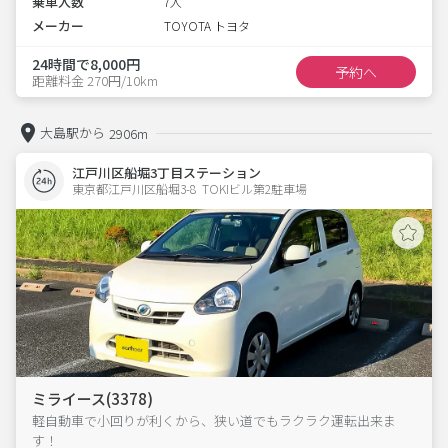
乗車人数
7人
メーカー
TOYOTA トヨタ
24時間で8,000円
予約へ
距離料金 270円/10km
大島駅から
2906m
江戸川区船堀3丁目ステーション
東京都江戸川区船堀3-8  TOKIビル第2駐車場
ミライース(3378)
軽自動車で小回りが利くから、狭い道でもラクラク運転出来ま
す！