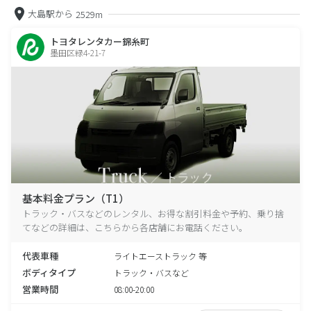
大島駅から
2529m
トヨタレンタカー錦糸町
墨田区緑4-21-7
基本料金プラン（T1）
トラック・バスなどのレンタル、お得な割引料金や予約、乗り捨
てなどの詳細は、こちらから各店舗にお電話ください。
代表車種
ライトエーストラック 等
ボディタイプ
トラック・バスなど
営業時間
08:00-20:00