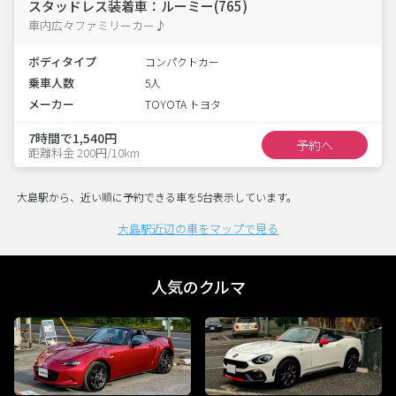
スタッドレス装着車：ルーミー(765)
車内広々ファミリーカー♪
ボディタイプ
コンパクトカー
乗車人数
5人
メーカー
TOYOTA トヨタ
7時間で1,540円
予約へ
距離料金 200円/10km
大島駅から、近い順に予約できる車を5台表示しています。
大島駅近辺の車をマップで見る
人気のクルマ