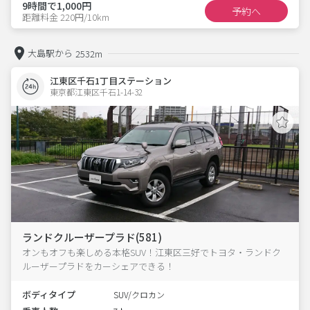
9時間で1,000円
予約へ
距離料金 220円/10km
大島駅から
2532m
江東区千石1丁目ステーション
東京都江東区千石1-14-32  
ランドクルーザープラド(581)
オンもオフも楽しめる本格SUV！江東区三好でトヨタ・ランドク
ルーザープラドをカーシェアできる！
ボディタイプ
SUV/クロカン