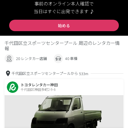
事前のオンライン本人確認で
当日はすぐに出発できます ♪
始める
千代田区立スポーツセンタープール 周辺のレンタカー情
報
20 レンタカー店舗
40 車種
千代田区立スポーツセンタープールから
533m
トヨタレンタカー神田
千代田区神田多町2-9-6