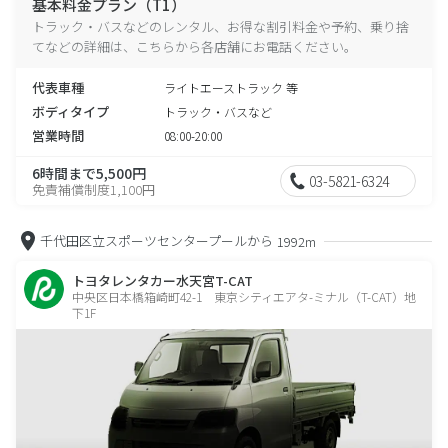
基本料金プラン（T1）
トラック・バスなどのレンタル、お得な割引料金や予約、乗り捨
てなどの詳細は、こちらから各店舗にお電話ください。
代表車種
ライトエーストラック 等
ボディタイプ
トラック・バスなど
営業時間
08:00-20:00
6時間まで5,500円
03-5821-6324
免責補償制度1,100円
千代田区立スポーツセンタープールから
1992m
トヨタレンタカー水天宮T-CAT
中央区日本橋箱崎町42-1 東京シティエアタ-ミナル（T-CAT）地
下1F