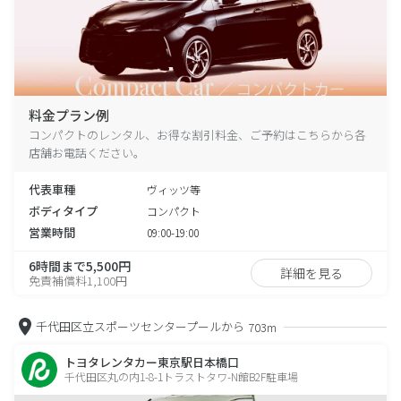
料金プラン例
コンパクトのレンタル、お得な割引料金、ご予約はこちらから各
店舗お電話ください。
代表車種
ヴィッツ等
ボディタイプ
コンパクト
営業時間
09:00-19:00
6時間まで5,500円
詳細を見る
免責補償料1,100円
千代田区立スポーツセンタープールから
703m
トヨタレンタカー東京駅日本橋口
千代田区丸の内1-8-1トラストタワ-N館B2F駐車場