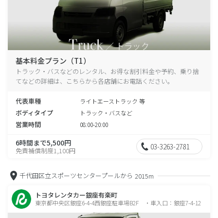
基本料金プラン（T1）
トラック・バスなどのレンタル、お得な割引料金や予約、乗り捨
てなどの詳細は、こちらから各店舗にお電話ください。
代表車種
ライトエーストラック 等
ボディタイプ
トラック・バスなど
営業時間
08:00-20:00
6時間まで5,500円
03-3263-2781
免責補償制度1,100円
千代田区立スポーツセンタープールから
2015m
トヨタレンタカー銀座有楽町
東京都中央区銀座6-4-4西銀座駐車場B2F ・車入口：銀座7-4-12