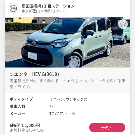
墨田区横網1丁目ステーション
東京都墨田区横網1丁目2-13  
シエンタ HEV G(3619)
両国駅徒歩3分。すぐ乗れる、ちょうどいい。シエンタで広がる東
京ドライブ。
ボディタイプ
ミニバン/ワンボックス
乗車人数
7人
メーカー
TOYOTA トヨタ
6時間で1,000円
予約へ
距離料金 240円/10km