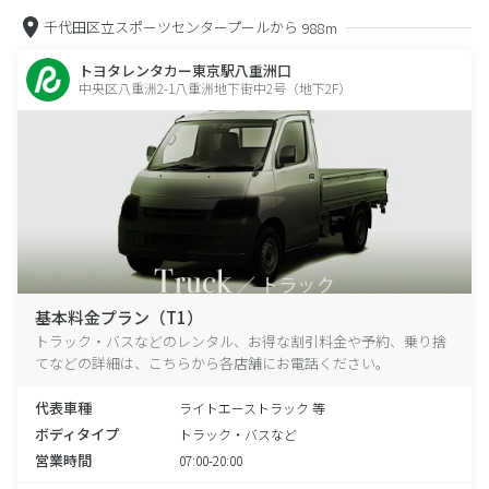
千代田区立スポーツセンタープールから
988m
トヨタレンタカー東京駅八重洲口
中央区八重洲2-1八重洲地下街中2号（地下2F）
基本料金プラン（T1）
トラック・バスなどのレンタル、お得な割引料金や予約、乗り捨
てなどの詳細は、こちらから各店舗にお電話ください。
代表車種
ライトエーストラック 等
ボディタイプ
トラック・バスなど
営業時間
07:00-20:00