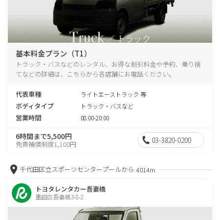
基本料金プラン（T1）
トラック・バスなどのレンタル、お得な割引料金や予約、乗り捨
てなどの詳細は、こちらから各店舗にお電話ください。
代表車種
ライトエーストラック 等
ボディタイプ
トラック・バスなど
営業時間
08:00-20:00
6時間まで5,500円
03-3820-0200
免責補償制度1,100円
千代田区立スポーツセンタープールから
4014m
トヨタレンタカー吾妻橋
墨田区吾妻橋3-8-2