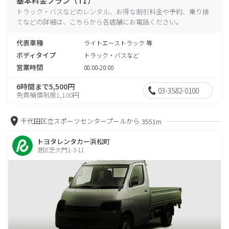
基本料金プラン（T1）
トラック・バスなどのレンタル、お得な割引料金や予約、乗り捨
てなどの詳細は、こちらから各店舗にお電話ください。
代表車種
ライトエーストラック 等
ボディタイプ
トラック・バスなど
営業時間
08:00-20:00
6時間まで5,500円
03-3582-0100
免責補償制度1,100円
千代田区立スポーツセンタープールから
3551m
トヨタレンタカー浜松町
港区芝大門1-3-11