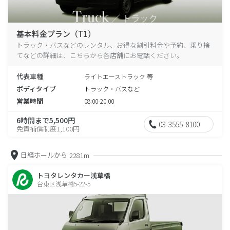
基本料金プラン（T1）
トラック・バスなどのレンタル、お得な割引料金や予約、乗り捨
てなどの詳細は、こちらから各店舗にお電話ください。
代表車種
ライトエーストラック 等
ボディタイプ
トラック・バスなど
営業時間
08:00-20:00
6時間まで5,500円
03-3555-8100
免責補償制度1,100円
日経ホールから
2281m
トヨタレンタカー浅草橋
台東区浅草橋5-22-5