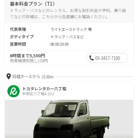
基本料金プラン（T1）
トラック・バスなどのレンタル、お得な割引料金や予約、乗り捨
てなどの詳細は、こちらから各店舗にお電話ください。
代表車種
ライトエーストラック 等
ボディタイプ
トラック・バスなど
営業時間
08:00-20:00
6時間まで5,500円
03-3817-7100
免責補償制度1,100円
日経ホールから
2138m
トヨタレンタカー八丁堀
中央区八丁堀4-10-2