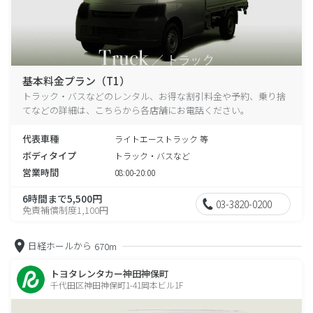
基本料金プラン（T1）
トラック・バスなどのレンタル、お得な割引料金や予約、乗り捨
てなどの詳細は、こちらから各店舗にお電話ください。
代表車種
ライトエーストラック 等
ボディタイプ
トラック・バスなど
営業時間
08:00-20:00
6時間まで5,500円
03-3820-0200
免責補償制度1,100円
日経ホールから
670m
トヨタレンタカー神田神保町
千代田区神田神保町1-41岡本ビル1F