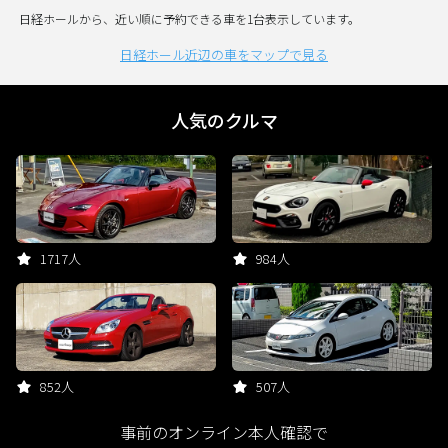
日経ホールから、近い順に予約できる車を1台表示しています。
日経ホール近辺の車をマップで見る
人気のクルマ
1717人
984人
852人
507人
事前のオンライン本人確認で