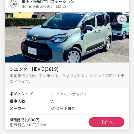
墨田区横網1丁目ステーション
東京都墨田区横網1丁目2-13  
シエンタ HEV G(3619)
両国駅徒歩3分。すぐ乗れる、ちょうどいい。シエンタで広がる東
京ドライブ。
ボディタイプ
ミニバン/ワンボックス
乗車人数
7人
メーカー
TOYOTA トヨタ
6時間で1,000円
予約へ
距離料金 240円/10km