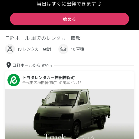
当日はすぐに出発できます ♪
始める
日経ホール 周辺のレンタカー情報
19 レンタカー店舗
40 車種
日経ホールから
670m
トヨタレンタカー神田神保町
千代田区神田神保町1-41岡本ビル1F