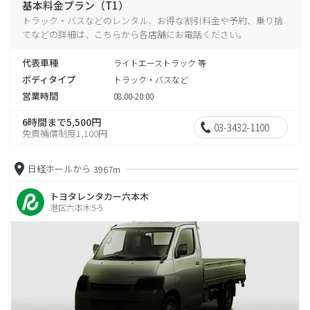
基本料金プラン（T1）
トラック・バスなどのレンタル、お得な割引料金や予約、乗り捨
てなどの詳細は、こちらから各店舗にお電話ください。
代表車種
ライトエーストラック 等
ボディタイプ
トラック・バスなど
営業時間
08:00-20:00
6時間まで5,500円
03-3432-1100
免責補償制度1,100円
日経ホールから
3967m
トヨタレンタカー六本木
港区六本木5-5