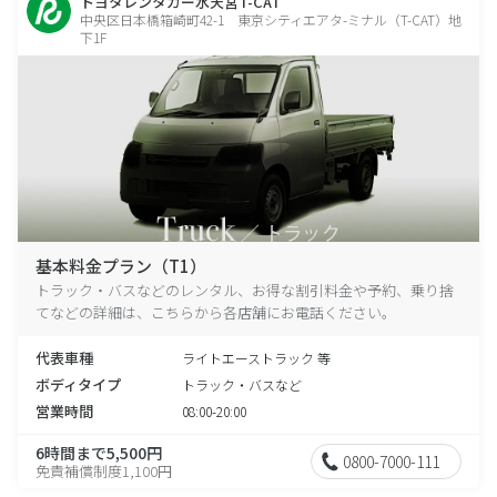
トヨタレンタカー水天宮T-CAT
中央区日本橋箱崎町42-1 東京シティエアタ-ミナル（T-CAT）地
下1F
基本料金プラン（T1）
トラック・バスなどのレンタル、お得な割引料金や予約、乗り捨
てなどの詳細は、こちらから各店舗にお電話ください。
代表車種
ライトエーストラック 等
ボディタイプ
トラック・バスなど
営業時間
08:00-20:00
6時間まで5,500円
0800-7000-111
免責補償制度1,100円