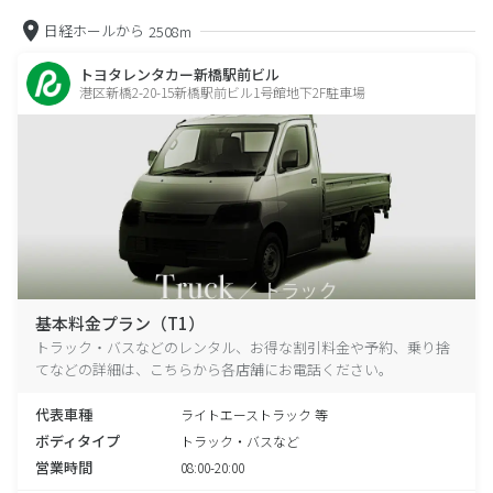
日経ホールから
2508m
トヨタレンタカー新橋駅前ビル
港区新橋2-20-15新橋駅前ビル1号館地下2F駐車場
基本料金プラン（T1）
トラック・バスなどのレンタル、お得な割引料金や予約、乗り捨
てなどの詳細は、こちらから各店舗にお電話ください。
代表車種
ライトエーストラック 等
ボディタイプ
トラック・バスなど
営業時間
08:00-20:00