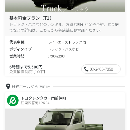
基本料金プラン（T1）
トラック・バスなどのレンタル、お得な割引料金や予約、乗り捨
てなどの詳細は、こちらから各店舗にお電話ください。
代表車種
ライトエーストラック 等
ボディタイプ
トラック・バスなど
営業時間
07:00-22:00
6時間まで5,500円
03-3408-7050
免責補償制度1,100円
日経ホールから
3981m
トヨタレンタカー門前仲町
江東区富岡1-26-14