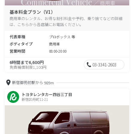
基本料金プラン（V1）
商用車のレンタル、お得な割引料金や予約、乗り捨てなどの詳細
は、こちらから各店舗にお電話ください。
代表車種
プロボックス 等
ボディタイプ
商用車
営業時間
08:00-20:00
6時間まで6,600円
03-3341-2603
免責補償制度1,100円
新宿御苑前駅から
989m
トヨタレンタカー四谷三丁目
新宿区舟町11-21