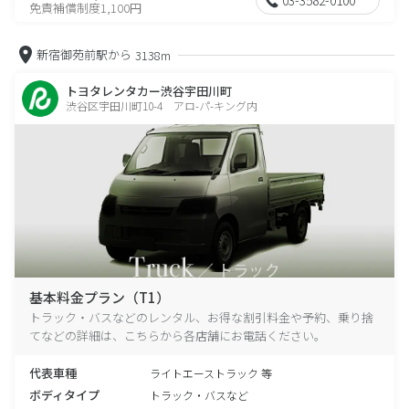
免責補償制度1,100円
新宿御苑前駅から
3138m
トヨタレンタカー渋谷宇田川町
渋谷区宇田川町10-4 アロ-パ-キング内
基本料金プラン（T1）
トラック・バスなどのレンタル、お得な割引料金や予約、乗り捨
てなどの詳細は、こちらから各店舗にお電話ください。
代表車種
ライトエーストラック 等
ボディタイプ
トラック・バスなど