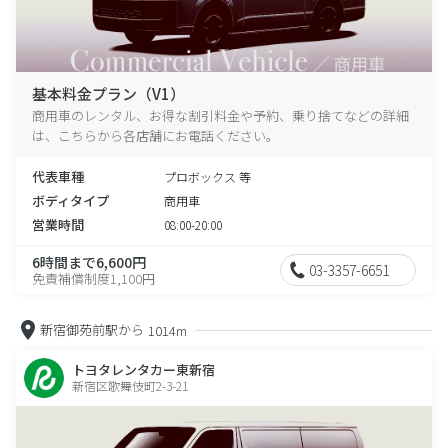
基本料金プラン（V1）
商用車のレンタル、お得な割引料金や予約、乗り捨てなどの詳細
は、こちらから各店舗にお電話ください。
代表車種
プロボックス 等
ボディタイプ
商用車
営業時間
08:00-20:00
6時間まで6,600円
03-3357-6651
免責補償制度1,100円
新宿御苑前駅から
1014m
トヨタレンタカー東新宿
新宿区歌舞伎町2-3-21