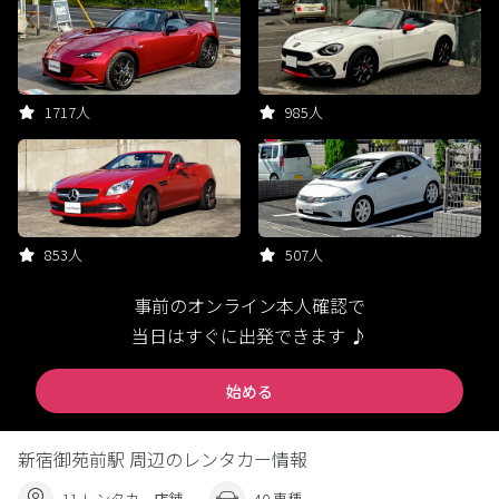
1717人
985人
853人
507人
事前のオンライン本人確認で
当日はすぐに出発できます ♪
始める
新宿御苑前駅 周辺のレンタカー情報
11 レンタカー店舗
40 車種