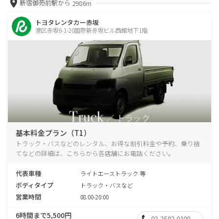
新宿御苑前駅から
2986m
トヨタレンタカー赤坂
港区赤坂6-1-20国際新赤坂ビル西館地下1階
基本料金プラン（T1）
トラック・バスなどのレンタル、お得な割引料金や予約、乗り捨
てなどの詳細は、こちらから各店舗にお電話ください。
代表車種
ライトエーストラック 等
ボディタイプ
トラック・バスなど
営業時間
08:00-20:00
6時間まで5,500円
03-3582-0100