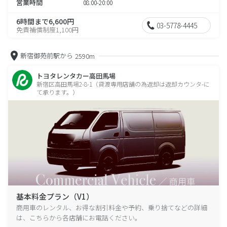
営業時間
08:00-20:00
6時間まで6,600円
03-5778-4445
免責補償制度1,100円
新宿御苑前駅から
2590m
トヨタレンタカー高田馬場
新宿区高田馬場2-8-1（貸渡専用店舗の為返却は返却カウンタ-に
て承ります。）
基本料金プラン（V1）
商用車のレンタル、お得な割引料金や予約、乗り捨てなどの詳細
は、こちらから各店舗にお電話ください。