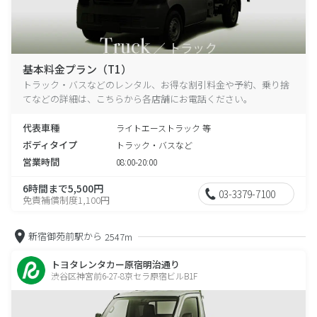
基本料金プラン（T1）
トラック・バスなどのレンタル、お得な割引料金や予約、乗り捨
てなどの詳細は、こちらから各店舗にお電話ください。
代表車種
ライトエーストラック 等
ボディタイプ
トラック・バスなど
営業時間
08:00-20:00
6時間まで5,500円
03-3379-7100
免責補償制度1,100円
新宿御苑前駅から
2547m
トヨタレンタカー原宿明治通り
渋谷区神宮前6-27-8京セラ原宿ビルB1F