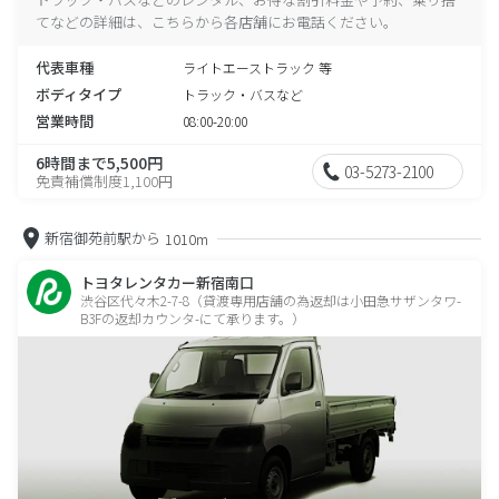
てなどの詳細は、こちらから各店舗にお電話ください。
代表車種
ライトエーストラック 等
ボディタイプ
トラック・バスなど
営業時間
08:00-20:00
6時間まで5,500円
03-5273-2100
免責補償制度1,100円
新宿御苑前駅から
1010m
トヨタレンタカー新宿南口
渋谷区代々木2-7-8（貸渡専用店舗の為返却は小田急サザンタワ-
B3Fの返却カウンタ-にて承ります。）