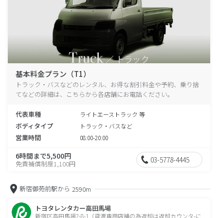
基本料金プラン（T1）
トラック・バスなどのレンタル、お得な割引料金や予約、乗り捨
てなどの詳細は、こちらから各店舗にお電話ください。
代表車種
ライトエーストラック 等
ボディタイプ
トラック・バスなど
営業時間
08:00-20:00
6時間まで5,500円
03-5778-4445
免責補償制度1,100円
新宿御苑前駅から
2590m
トヨタレンタカー高田馬場
新宿区高田馬場2-8-1（貸渡専用店舗の為返却は返却カウンタ-に