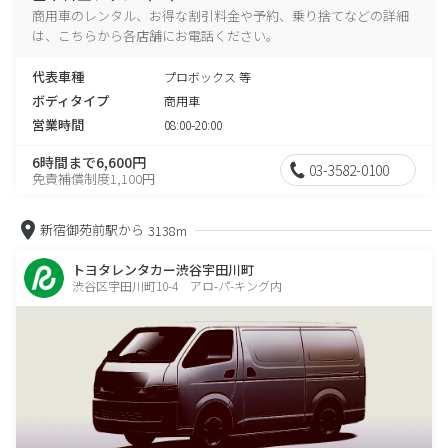
商用車のレンタル、お得な割引料金や予約、乗り捨てなどの詳細
は、こちらから各店舗にお電話ください。
代表車種
プロボックス 等
ボディタイプ
商用車
営業時間
08:00-20:00
6時間まで6,600円
03-3582-0100
免責補償制度1,100円
新宿御苑前駅から
3138m
トヨタレンタカー渋谷宇田川町
渋谷区宇田川町10-4 アロ-パ-キング内