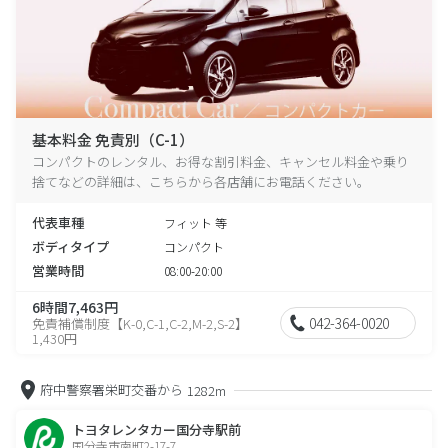
基本料金 免責別（C-1）
コンパクトのレンタル、お得な割引料金、キャンセル料金や乗り
捨てなどの詳細は、こちらから各店舗にお電話ください。
代表車種
フィット 等
ボディタイプ
コンパクト
営業時間
08:00-20:00
6時間7,463円
042-364-0020
免責補償制度【K-0,C-1,C-2,M-2,S-2】
1,430円
府中警察署栄町交番から
1282m
トヨタレンタカー国分寺駅前
国分寺市南町2-17-7