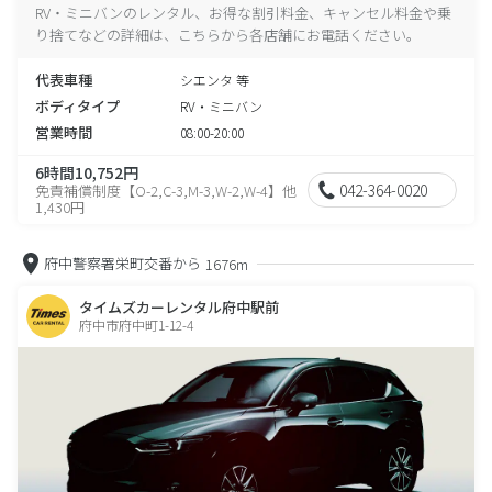
RV・ミニバンのレンタル、お得な割引料金、キャンセル料金や乗
り捨てなどの詳細は、こちらから各店舗にお電話ください。
代表車種
シエンタ 等
ボディタイプ
RV・ミニバン
営業時間
08:00-20:00
6時間10,752円
042-364-0020
免責補償制度【O-2,C-3,M-3,W-2,W-4】他
1,430円
府中警察署栄町交番から
1676m
タイムズカーレンタル府中駅前
府中市府中町1-12-4