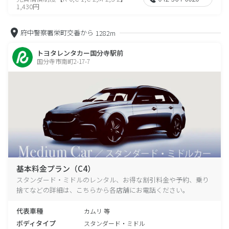
1,430円
府中警察署栄町交番から
1282m
トヨタレンタカー国分寺駅前
国分寺市南町2-17-7
基本料金プラン（C4）
スタンダード・ミドルのレンタル、お得な割引料金や予約、乗り
捨てなどの詳細は、こちらから各店舗にお電話ください。
代表車種
カムリ 等
ボディタイプ
スタンダード・ミドル