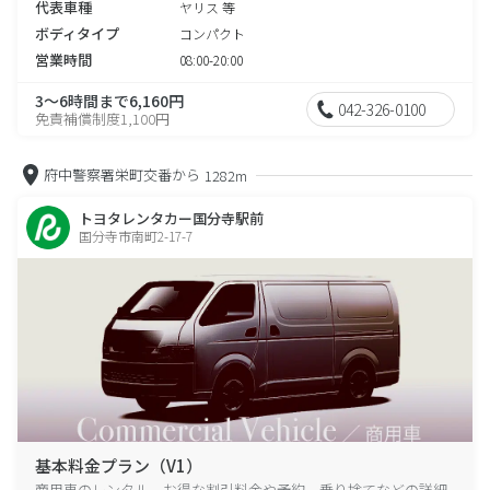
代表車種
ヤリス 等
ボディタイプ
コンパクト
営業時間
08:00-20:00
3～6時間まで6,160円
042-326-0100
免責補償制度1,100円
府中警察署栄町交番から
1282m
トヨタレンタカー国分寺駅前
国分寺市南町2-17-7
基本料金プラン（V1）
商用車のレンタル、お得な割引料金や予約、乗り捨てなどの詳細