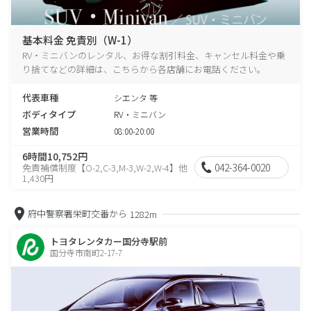
基本料金 免責別（W-1）
RV・ミニバンのレンタル、お得な割引料金、キャンセル料金や乗
り捨てなどの詳細は、こちらから各店舗にお電話ください。
代表車種
シエンタ 等
ボディタイプ
RV・ミニバン
営業時間
08:00-20:00
6時間10,752円
042-364-0020
免責補償制度【O-2,C-3,M-3,W-2,W-4】他
1,430円
府中警察署栄町交番から
1282m
トヨタレンタカー国分寺駅前
国分寺市南町2-17-7