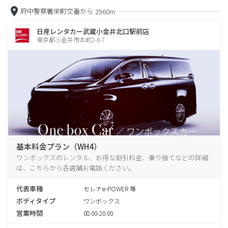
府中警察署栄町交番から
2960m
日産レンタカー武蔵小金井北口駅前店
東京都小金井市本町2-6-7
基本料金プラン（WH4）
ワンボックスのレンタル、お得な割引料金、乗り捨てなどの詳細
は、こちらから各店舗お電話ください。
代表車種
セレナe-POWER 等
ボディタイプ
ワンボックス
営業時間
08:00-20:00