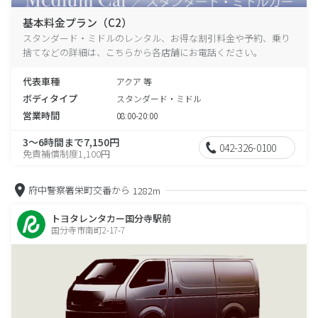
基本料金プラン（C2）
スタンダード・ミドルのレンタル、お得な割引料金や予約、乗り
捨てなどの詳細は、こちらから各店舗にお電話ください。
代表車種
アクア 等
ボディタイプ
スタンダード・ミドル
営業時間
08:00-20:00
3～6時間まで7,150円
042-326-0100
免責補償制度1,100円
府中警察署栄町交番から
1282m
トヨタレンタカー国分寺駅前
国分寺市南町2-17-7