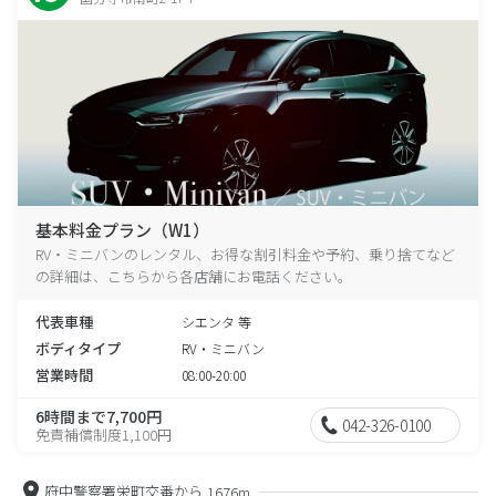
基本料金プラン（W1）
RV・ミニバンのレンタル、お得な割引料金や予約、乗り捨てなど
の詳細は、こちらから各店舗にお電話ください。
代表車種
シエンタ 等
ボディタイプ
RV・ミニバン
営業時間
08:00-20:00
6時間まで7,700円
042-326-0100
免責補償制度1,100円
府中警察署栄町交番から
1676m