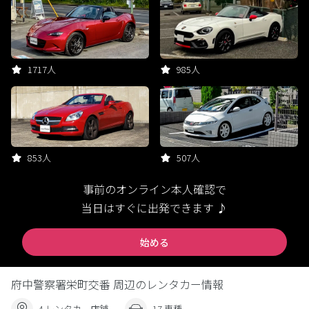
1717人
985人
853人
507人
事前のオンライン本人確認で
当日はすぐに出発できます ♪
始める
府中警察署栄町交番 周辺のレンタカー情報
4 レンタカー店舗
17 車種