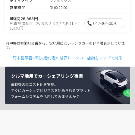
ボディタイプ
ワンボックス
営業時間
08:00-20:00
6時間26,565円
042-364-0020
免責補償制度【W-6,W-5,X-2,F-3,F-4】他
1,430円
府中警察署栄町交番から、安い順に安いレンタカーを17車種表示していま
す。
府中警察署栄町交番付近の格安レンタカー店舗をマップで見る
クルマ活用でカーシェアリング事業
車載機の低コスト化を実現。
すぐにカーシェアビジネスを始められるプラット
フォームシステムを活用してみませんか？