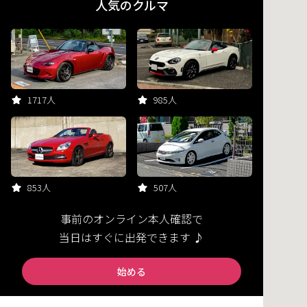
人気のクルマ
1717人
985人
853人
507人
事前のオンライン本人確認で
当日はすぐに出発できます ♪
始める