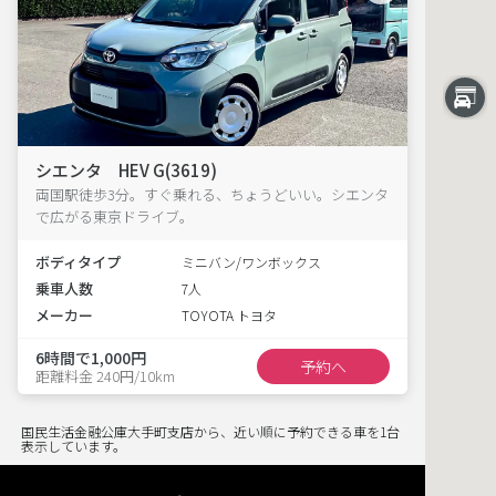
シエンタ HEV G(3619)
両国駅徒歩3分。すぐ乗れる、ちょうどいい。シエンタ
で広がる東京ドライブ。
ボディタイプ
ミニバン/ワンボックス
乗車人数
7人
メーカー
TOYOTA トヨタ
6時間で1,000円
予約へ
距離料金 240円/10km
国民生活金融公庫大手町支店から、近い順に予約できる車を1台
表示しています。