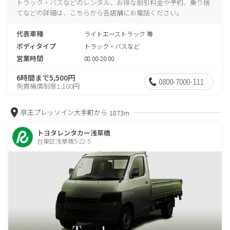
トラック・バスなどのレンタル、お得な割引料金や予約、乗り捨
てなどの詳細は、こちらから各店舗にお電話ください。
代表車種
ライトエーストラック 等
ボディタイプ
トラック・バスなど
営業時間
08:00-20:00
6時間まで5,500円
0800-7000-111
免責補償制度1,100円
京王プレッソイン大手町から
1873m
トヨタレンタカー浅草橋
台東区浅草橋5-22-5