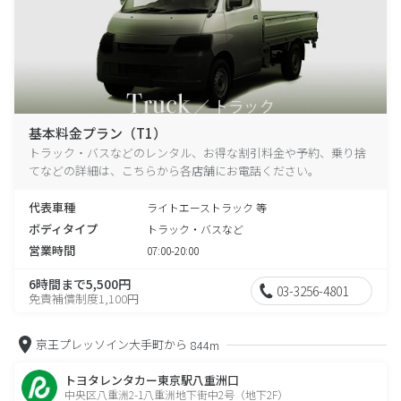
基本料金プラン（T1）
トラック・バスなどのレンタル、お得な割引料金や予約、乗り捨
てなどの詳細は、こちらから各店舗にお電話ください。
代表車種
ライトエーストラック 等
ボディタイプ
トラック・バスなど
営業時間
07:00-20:00
6時間まで5,500円
03-3256-4801
免責補償制度1,100円
京王プレッソイン大手町から
844m
トヨタレンタカー東京駅八重洲口
中央区八重洲2-1八重洲地下街中2号（地下2F）