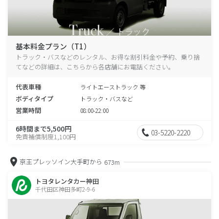
基本料金プラン（T1）
トラック・バスなどのレンタル、お得な割引料金や予約、乗り捨
てなどの詳細は、こちらから各店舗にお電話ください。
代表車種
ライトエーストラック 等
ボディタイプ
トラック・バスなど
営業時間
08:00-22:00
6時間まで5,500円
03-5220-2220
免責補償制度1,100円
京王プレッソイン大手町から
673m
トヨタレンタカー神田
千代田区神田多町2-9-6