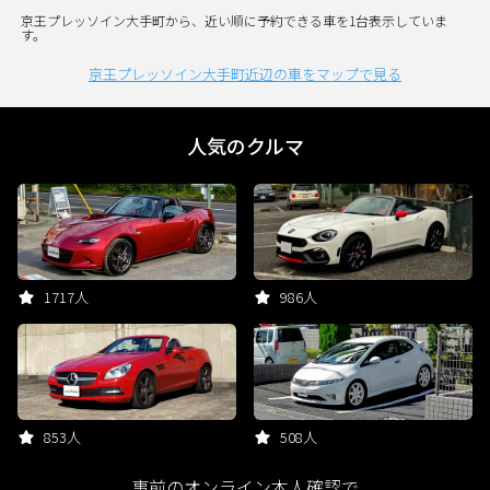
京王プレッソイン大手町から、近い順に予約できる車を1台表示していま
す。
京王プレッソイン大手町近辺の車をマップで見る
人気のクルマ
1717人
986人
853人
508人
事前のオンライン本人確認で