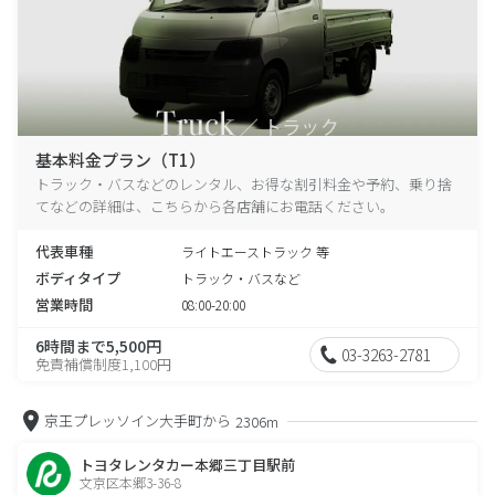
基本料金プラン（T1）
トラック・バスなどのレンタル、お得な割引料金や予約、乗り捨
てなどの詳細は、こちらから各店舗にお電話ください。
代表車種
ライトエーストラック 等
ボディタイプ
トラック・バスなど
営業時間
08:00-20:00
6時間まで5,500円
03-3263-2781
免責補償制度1,100円
京王プレッソイン大手町から
2306m
トヨタレンタカー本郷三丁目駅前
文京区本郷3-36-8