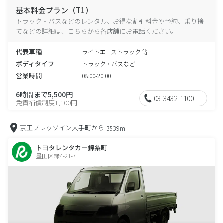
基本料金プラン（T1）
トラック・バスなどのレンタル、お得な割引料金や予約、乗り捨
てなどの詳細は、こちらから各店舗にお電話ください。
代表車種
ライトエーストラック 等
ボディタイプ
トラック・バスなど
営業時間
08:00-20:00
6時間まで5,500円
03-3432-1100
免責補償制度1,100円
京王プレッソイン大手町から
3539m
トヨタレンタカー錦糸町
墨田区緑4-21-7