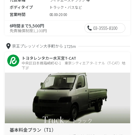
ボディタイプ
トラック・バスなど
営業時間
08:00-20:00
6時間まで5,500円
03-3555-8100
免責補償制度1,100円
京王プレッソイン大手町から
1725m
トヨタレンタカー水天宮T-CAT
中央区日本橋箱崎町42-1 東京シティエアタ-ミナル（T-CAT）地
下1F
基本料金プラン（T1）