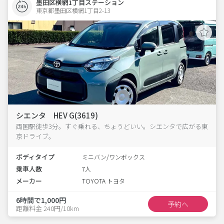
墨田区横網1丁目ステーション
東京都墨田区横網1丁目2-13  
シエンタ HEV G(3619)
両国駅徒歩3分。すぐ乗れる、ちょうどいい。シエンタで広がる東
京ドライブ。
ボディタイプ
ミニバン/ワンボックス
乗車人数
7人
メーカー
TOYOTA トヨタ
6時間で1,000円
予約へ
距離料金 240円/10km