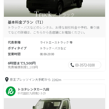
基本料金プラン（T1）
トラック・バスなどのレンタル、お得な割引料金や予約、乗り捨
てなどの詳細は、こちらから各店舗にお電話ください。
代表車種
ライトエーストラック 等
ボディタイプ
トラック・バスなど
営業時間
08:00-20:00
6時間まで5,500円
03-3572-0100
免責補償制度1,100円
京王プレッソイン大手町から
2262m
トヨタレンタカー九段
千代田区九段南2-3-29