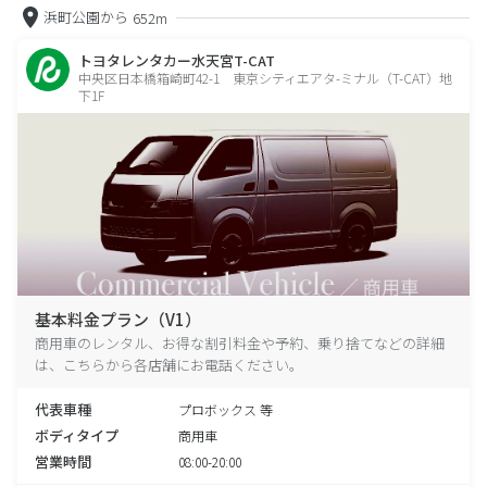
浜町公園から
652m
トヨタレンタカー水天宮T-CAT
中央区日本橋箱崎町42-1 東京シティエアタ-ミナル（T-CAT）地
下1F
基本料金プラン（V1）
商用車のレンタル、お得な割引料金や予約、乗り捨てなどの詳細
は、こちらから各店舗にお電話ください。
代表車種
プロボックス 等
ボディタイプ
商用車
営業時間
08:00-20:00