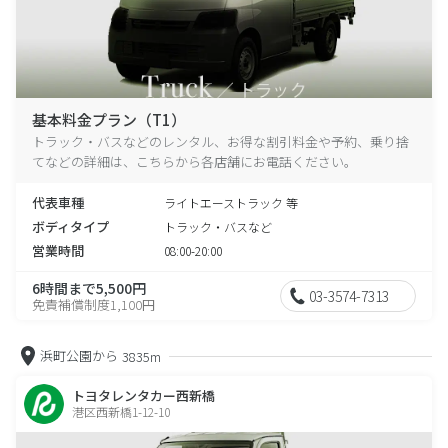
基本料金プラン（T1）
トラック・バスなどのレンタル、お得な割引料金や予約、乗り捨
てなどの詳細は、こちらから各店舗にお電話ください。
代表車種
ライトエーストラック 等
ボディタイプ
トラック・バスなど
営業時間
08:00-20:00
6時間まで5,500円
03-3574-7313
免責補償制度1,100円
浜町公園から
3835m
トヨタレンタカー西新橋
港区西新橋1-12-10