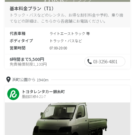
基本料金プラン（T1）
トラック・バスなどのレンタル、お得な割引料金や予約、乗り捨
てなどの詳細は、こちらから各店舗にお電話ください。
代表車種
ライトエーストラック 等
ボディタイプ
トラック・バスなど
営業時間
07:00-20:00
6時間まで5,500円
03-3256-4801
免責補償制度1,100円
浜町公園から
1940m
トヨタレンタカー錦糸町
墨田区緑4-21-7