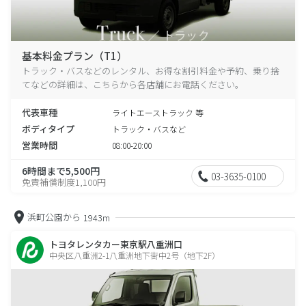
基本料金プラン（T1）
トラック・バスなどのレンタル、お得な割引料金や予約、乗り捨
てなどの詳細は、こちらから各店舗にお電話ください。
代表車種
ライトエーストラック 等
ボディタイプ
トラック・バスなど
営業時間
08:00-20:00
6時間まで5,500円
03-3635-0100
免責補償制度1,100円
浜町公園から
1943m
トヨタレンタカー東京駅八重洲口
中央区八重洲2-1八重洲地下街中2号（地下2F）