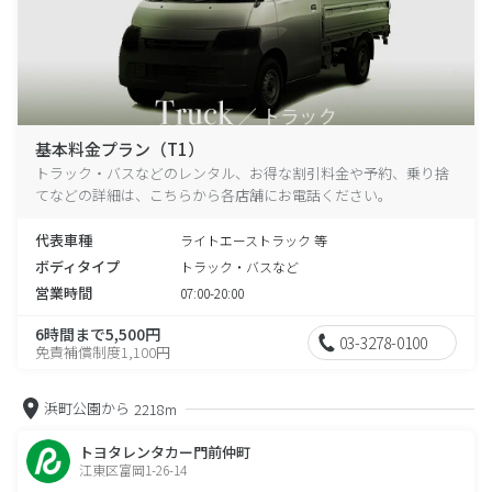
基本料金プラン（T1）
トラック・バスなどのレンタル、お得な割引料金や予約、乗り捨
てなどの詳細は、こちらから各店舗にお電話ください。
代表車種
ライトエーストラック 等
ボディタイプ
トラック・バスなど
営業時間
07:00-20:00
6時間まで5,500円
03-3278-0100
免責補償制度1,100円
浜町公園から
2218m
トヨタレンタカー門前仲町
江東区富岡1-26-14