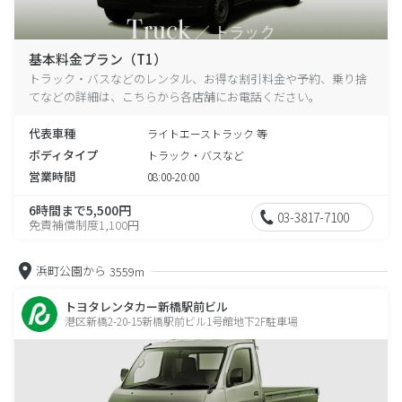
基本料金プラン（T1）
トラック・バスなどのレンタル、お得な割引料金や予約、乗り捨
てなどの詳細は、こちらから各店舗にお電話ください。
代表車種
ライトエーストラック 等
ボディタイプ
トラック・バスなど
営業時間
08:00-20:00
6時間まで5,500円
03-3817-7100
免責補償制度1,100円
浜町公園から
3559m
トヨタレンタカー新橋駅前ビル
港区新橋2-20-15新橋駅前ビル1号館地下2F駐車場