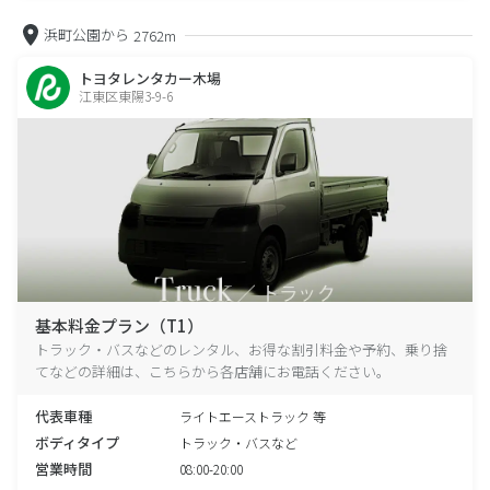
浜町公園から
2762m
トヨタレンタカー木場
江東区東陽3-9-6
基本料金プラン（T1）
トラック・バスなどのレンタル、お得な割引料金や予約、乗り捨
てなどの詳細は、こちらから各店舗にお電話ください。
代表車種
ライトエーストラック 等
ボディタイプ
トラック・バスなど
営業時間
08:00-20:00