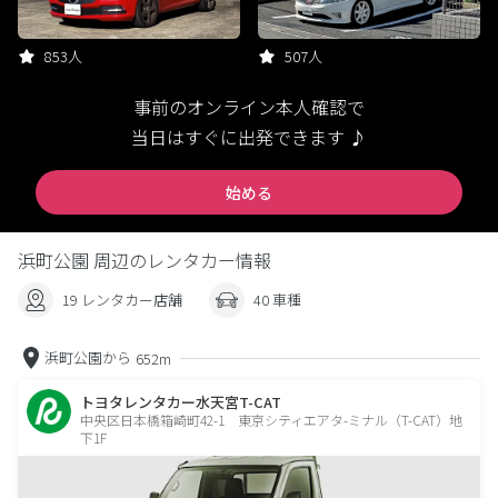
853人
507人
事前のオンライン本人確認で
当日はすぐに出発できます ♪
始める
浜町公園 周辺のレンタカー情報
19 レンタカー店舗
40 車種
浜町公園から
652m
トヨタレンタカー水天宮T-CAT
中央区日本橋箱崎町42-1 東京シティエアタ-ミナル（T-CAT）地
下1F