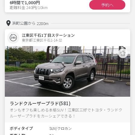
6時間で1,000円
予約へ
距離料金 240円/10km
浜町公園から
2280m
江東区千石1丁目ステーション
東京都江東区千石1-14-32  
ランドクルーザープラド(581)
オンもオフも楽しめる本格SUV！江東区三好でトヨタ・ランドク
ルーザープラドをカーシェアできる！
ボディタイプ
SUV/クロカン