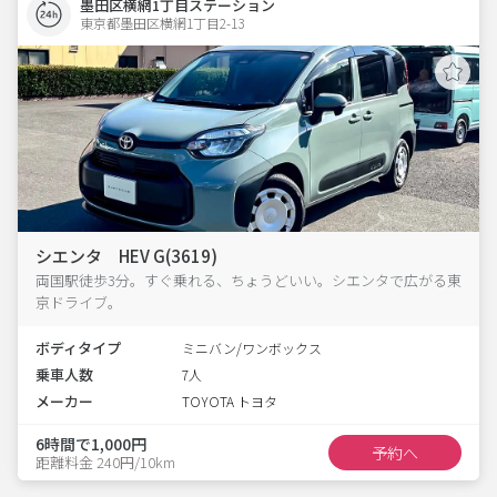
墨田区横網1丁目ステーション
東京都墨田区横網1丁目2-13  
シエンタ HEV G(3619)
両国駅徒歩3分。すぐ乗れる、ちょうどいい。シエンタで広がる東
京ドライブ。
ボディタイプ
ミニバン/ワンボックス
乗車人数
7人
メーカー
TOYOTA トヨタ
6時間で1,000円
予約へ
距離料金 240円/10km