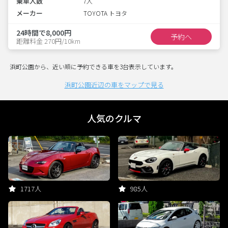
乗車人数
7人
メーカー
TOYOTA トヨタ
24時間で8,000円
予約へ
距離料金 270円/10km
浜町公園から、近い順に予約できる車を3台表示しています。
浜町公園近辺の車をマップで見る
人気のクルマ
1717人
985人