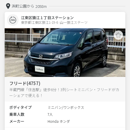
浜町公園から
2058m
江東区猿江１丁目ステーション
東京都江東区猿江1-19-6  山一猿江ステーツ
フリード(4757)
半蔵門線「住吉駅」徒歩6分！3列シートミニバン・フリードがカ
ーシェアで使える！
ボディタイプ
ミニバン/ワンボックス
乗車人数
7人
メーカー
Honda ホンダ