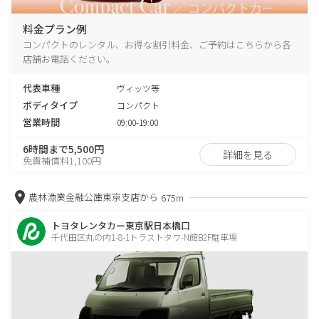
料金プラン例
コンパクトのレンタル、お得な割引料金、ご予約はこちらから各
店舗お電話ください。
代表車種
ヴィッツ等
ボディタイプ
コンパクト
営業時間
09:00-19:00
6時間まで5,500円
詳細を見る
免責補償料1,100円
農林漁業金融公庫東京支店から
675m
トヨタレンタカー東京駅日本橋口
千代田区丸の内1-8-1トラストタワ-N館B2F駐車場