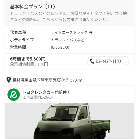
基本料金プラン（T1）
トラック・バスなどのレンタル、お得な割引料金や予約、乗り捨
てなどの詳細は、こちらから各店舗にお電話ください。
代表車種
ライトエーストラック 等
ボディタイプ
トラック・バスなど
営業時間
08:00-20:00
6時間まで5,500円
03-3432-1100
免責補償制度1,100円
農林漁業金融公庫東京支店から
3707m
トヨタレンタカー門前仲町
江東区富岡1-26-14