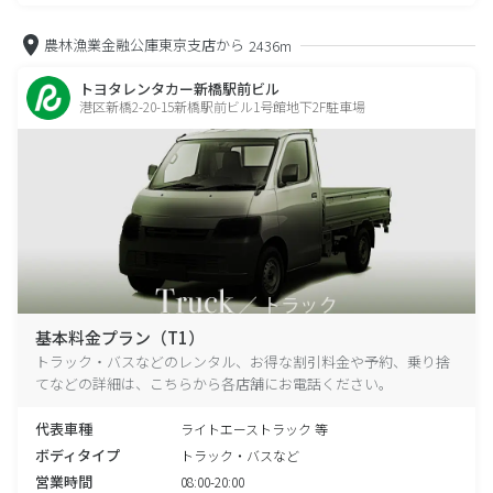
農林漁業金融公庫東京支店から
2436m
トヨタレンタカー新橋駅前ビル
港区新橋2-20-15新橋駅前ビル1号館地下2F駐車場
基本料金プラン（T1）
トラック・バスなどのレンタル、お得な割引料金や予約、乗り捨
てなどの詳細は、こちらから各店舗にお電話ください。
代表車種
ライトエーストラック 等
ボディタイプ
トラック・バスなど
営業時間
08:00-20:00