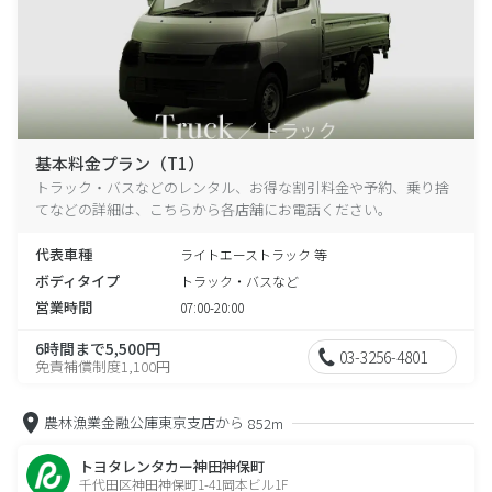
基本料金プラン（T1）
トラック・バスなどのレンタル、お得な割引料金や予約、乗り捨
てなどの詳細は、こちらから各店舗にお電話ください。
代表車種
ライトエーストラック 等
ボディタイプ
トラック・バスなど
営業時間
07:00-20:00
6時間まで5,500円
03-3256-4801
免責補償制度1,100円
農林漁業金融公庫東京支店から
852m
トヨタレンタカー神田神保町
千代田区神田神保町1-41岡本ビル1F