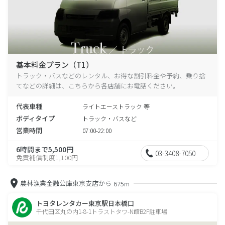
基本料金プラン（T1）
トラック・バスなどのレンタル、お得な割引料金や予約、乗り捨
てなどの詳細は、こちらから各店舗にお電話ください。
代表車種
ライトエーストラック 等
ボディタイプ
トラック・バスなど
営業時間
07:00-22:00
6時間まで5,500円
03-3408-7050
免責補償制度1,100円
農林漁業金融公庫東京支店から
675m
トヨタレンタカー東京駅日本橋口
千代田区丸の内1-8-1トラストタワ-N館B2F駐車場