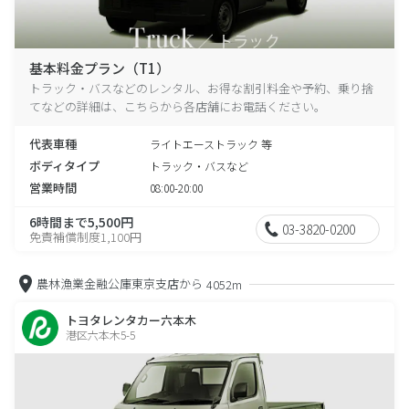
基本料金プラン（T1）
トラック・バスなどのレンタル、お得な割引料金や予約、乗り捨
てなどの詳細は、こちらから各店舗にお電話ください。
代表車種
ライトエーストラック 等
ボディタイプ
トラック・バスなど
営業時間
08:00-20:00
6時間まで5,500円
03-3820-0200
免責補償制度1,100円
農林漁業金融公庫東京支店から
4052m
トヨタレンタカー六本木
港区六本木5-5