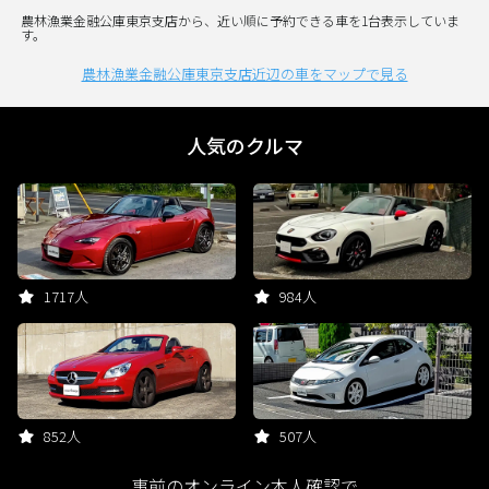
農林漁業金融公庫東京支店から、近い順に予約できる車を1台表示していま
す。
農林漁業金融公庫東京支店近辺の車をマップで見る
人気のクルマ
1717人
984人
852人
507人
事前のオンライン本人確認で