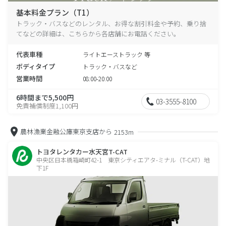
基本料金プラン（T1）
トラック・バスなどのレンタル、お得な割引料金や予約、乗り捨
てなどの詳細は、こちらから各店舗にお電話ください。
代表車種
ライトエーストラック 等
ボディタイプ
トラック・バスなど
営業時間
08:00-20:00
6時間まで5,500円
03-3555-8100
免責補償制度1,100円
農林漁業金融公庫東京支店から
2153m
トヨタレンタカー水天宮T-CAT
中央区日本橋箱崎町42-1 東京シティエアタ-ミナル（T-CAT）地
下1F