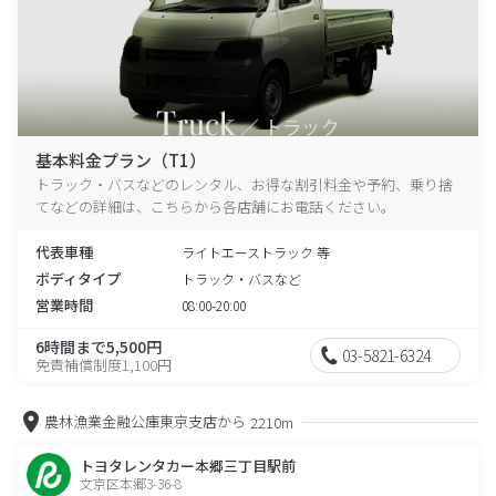
基本料金プラン（T1）
トラック・バスなどのレンタル、お得な割引料金や予約、乗り捨
てなどの詳細は、こちらから各店舗にお電話ください。
代表車種
ライトエーストラック 等
ボディタイプ
トラック・バスなど
営業時間
08:00-20:00
6時間まで5,500円
03-5821-6324
免責補償制度1,100円
農林漁業金融公庫東京支店から
2210m
トヨタレンタカー本郷三丁目駅前
文京区本郷3-36-8