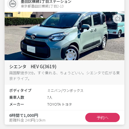
墨田区横網1丁目ステーション
東京都墨田区横網1丁目2-13  
シエンタ HEV G(3619)
両国駅徒歩3分。すぐ乗れる、ちょうどいい。シエンタで広がる東
京ドライブ。
ボディタイプ
ミニバン/ワンボックス
乗車人数
7人
メーカー
TOYOTA トヨタ
6時間で1,000円
予約へ
距離料金 240円/10km