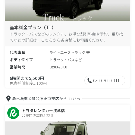
基本料金プラン（T1）
トラック・バスなどのレンタル、お得な割引料金や予約、乗り捨
てなどの詳細は、こちらから各店舗にお電話ください。
代表車種
ライトエーストラック 等
ボディタイプ
トラック・バスなど
営業時間
08:00-20:00
6時間まで5,500円
0800-7000-111
免責補償制度1,100円
農林漁業金融公庫東京支店から
2173m
トヨタレンタカー浅草橋
台東区浅草橋5-22-5