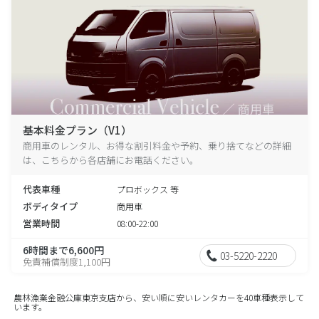
基本料金プラン（V1）
商用車のレンタル、お得な割引料金や予約、乗り捨てなどの詳細
は、こちらから各店舗にお電話ください。
代表車種
プロボックス 等
ボディタイプ
商用車
営業時間
08:00-22:00
6時間まで6,600円
03-5220-2220
免責補償制度1,100円
農林漁業金融公庫東京支店から、安い順に安いレンタカーを40車種表示して
います。