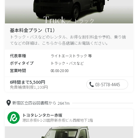
基本料金プラン（T1）
トラック・バスなどのレンタル、お得な割引料金や予約、乗り捨
てなどの詳細は、こちらから各店舗にお電話ください。
代表車種
ライトエーストラック 等
ボディタイプ
トラック・バスなど
営業時間
08:00-20:00
6時間まで5,500円
03-5778-4445
免責補償制度1,100円
新宿区立四谷図書館から
2647m
トヨタレンタカー赤坂
港区赤坂6-1-20国際新赤坂ビル西館地下1階