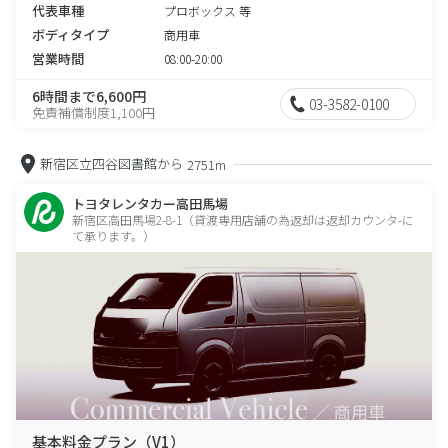
代表車種
プロボックス 等
ボディタイプ
商用車
営業時間
08:00-20:00
6時間まで6,600円
03-3582-0100
免責補償制度1,100円
新宿区立四谷図書館から
2751m
トヨタレンタカー高田馬場
新宿区高田馬場2-8-1（貸渡専用店舗の為返却は返却カウンタ-に
て承ります。）
基本料金プラン（V1）