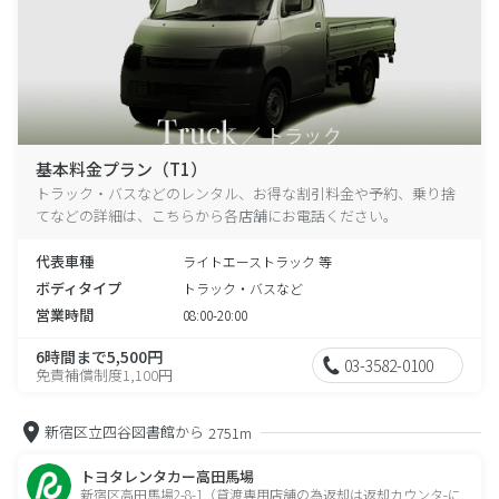
基本料金プラン（T1）
トラック・バスなどのレンタル、お得な割引料金や予約、乗り捨
てなどの詳細は、こちらから各店舗にお電話ください。
代表車種
ライトエーストラック 等
ボディタイプ
トラック・バスなど
営業時間
08:00-20:00
6時間まで5,500円
03-3582-0100
免責補償制度1,100円
新宿区立四谷図書館から
2751m
トヨタレンタカー高田馬場
新宿区高田馬場2-8-1（貸渡専用店舗の為返却は返却カウンタ-に