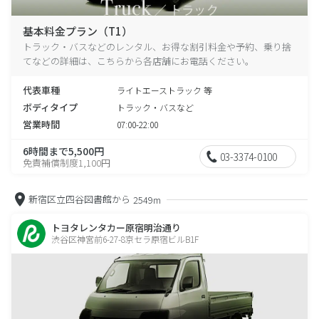
基本料金プラン（T1）
トラック・バスなどのレンタル、お得な割引料金や予約、乗り捨
てなどの詳細は、こちらから各店舗にお電話ください。
代表車種
ライトエーストラック 等
ボディタイプ
トラック・バスなど
営業時間
07:00-22:00
6時間まで5,500円
03-3374-0100
免責補償制度1,100円
新宿区立四谷図書館から
2549m
トヨタレンタカー原宿明治通り
渋谷区神宮前6-27-8京セラ原宿ビルB1F