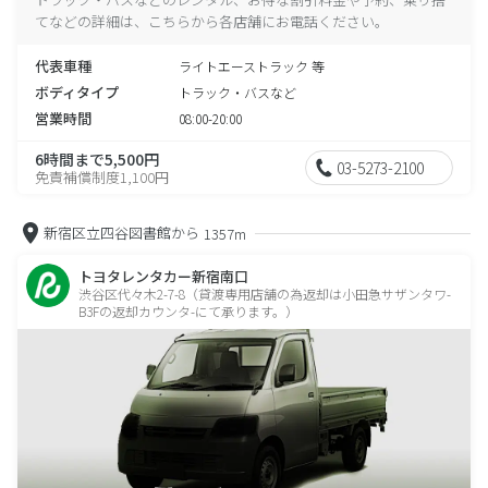
てなどの詳細は、こちらから各店舗にお電話ください。
代表車種
ライトエーストラック 等
ボディタイプ
トラック・バスなど
営業時間
08:00-20:00
6時間まで5,500円
03-5273-2100
免責補償制度1,100円
新宿区立四谷図書館から
1357m
トヨタレンタカー新宿南口
渋谷区代々木2-7-8（貸渡専用店舗の為返却は小田急サザンタワ-
B3Fの返却カウンタ-にて承ります。）