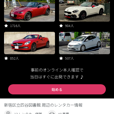
1716人
984人
852人
507人
事前のオンライン本人確認で
当日はすぐに出発できます ♪
始める
新宿区立四谷図書館 周辺のレンタカー情報
12 レンタカー店舗
40 車種