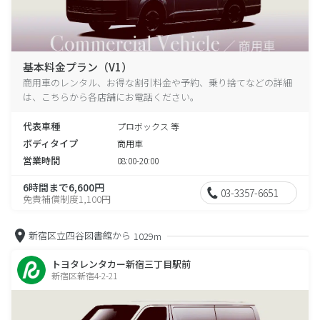
基本料金プラン（V1）
商用車のレンタル、お得な割引料金や予約、乗り捨てなどの詳細
は、こちらから各店舗にお電話ください。
代表車種
プロボックス 等
ボディタイプ
商用車
営業時間
08:00-20:00
6時間まで6,600円
03-3357-6651
免責補償制度1,100円
新宿区立四谷図書館から
1029m
トヨタレンタカー新宿三丁目駅前
新宿区新宿4-2-21