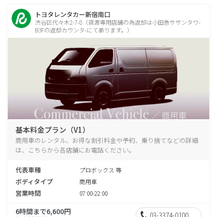
トヨタレンタカー新宿南口
渋谷区代々木2-7-8（貸渡専用店舗の為返却は小田急サザンタワ-
B3Fの返却カウンタ-にて承ります。）
基本料金プラン（V1）
商用車のレンタル、お得な割引料金や予約、乗り捨てなどの詳細
は、こちらから各店舗にお電話ください。
代表車種
プロボックス 等
ボディタイプ
商用車
営業時間
07:00-22:00
6時間まで6,600円
03-3374-0100