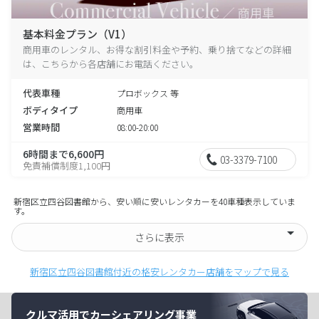
基本料金プラン（V1）
商用車のレンタル、お得な割引料金や予約、乗り捨てなどの詳細
は、こちらから各店舗にお電話ください。
代表車種
プロボックス 等
ボディタイプ
商用車
営業時間
08:00-20:00
6時間まで6,600円
03-3379-7100
免責補償制度1,100円
新宿区立四谷図書館から、安い順に安いレンタカーを40車種表示していま
す。
さらに表示
新宿区立四谷図書館付近の格安レンタカー店舗をマップで見る
クルマ活用でカーシェアリング事業