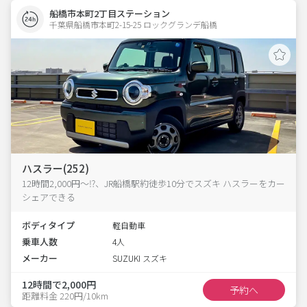
船橋市本町2丁目ステーション
千葉県船橋市本町2-15-25 ロックグランデ船橋 
ハスラー(252)
12時間2,000円～⁉、JR船橋駅約徒歩10分でスズキ ハスラーをカー
シェアできる
ボディタイプ
軽自動車
乗車人数
4人
メーカー
SUZUKI スズキ
12時間で2,000円
予約へ
距離料金 220円/10km