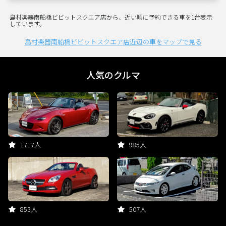
島村楽器南船橋ビビットスクエア店から、近い順に予約できる車を1台表示
しています。
島村楽器南船橋ビビットスクエア店近辺の車をマップで見る
人気のクルマ
1717人
985人
853人
507人