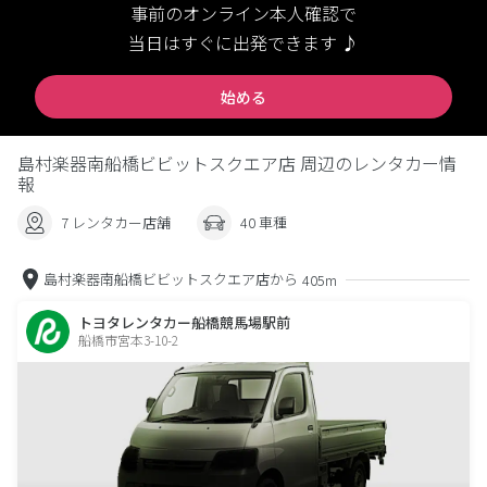
事前のオンライン本人確認で
当日はすぐに出発できます ♪
始める
島村楽器南船橋ビビットスクエア店 周辺のレンタカー情
報
7 レンタカー店舗
40 車種
島村楽器南船橋ビビットスクエア店から
405m
トヨタレンタカー船橋競馬場駅前
船橋市宮本3-10-2