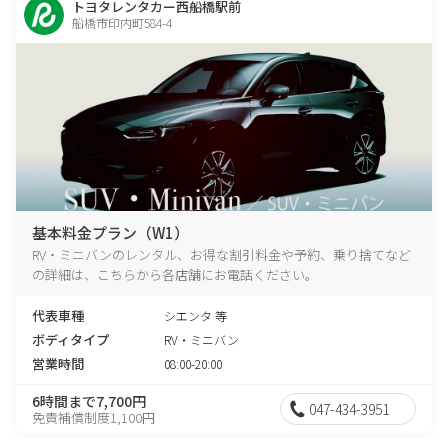
トヨタレンタカー西船橋駅前
船橋市印内町584-4
基本料金プラン（W1）
RV・ミニバンのレンタル、お得な割引料金や予約、乗り捨てなど
の詳細は、こちらから各店舗にお電話ください。
代表車種
シエンタ 等
ボディタイプ
RV・ミニバン
営業時間
08:00-20:00
6時間まで7,700円
047-434-3951
免責補償制度1,100円