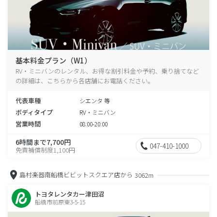
基本料金プラン（W1）
RV・ミニバンのレンタル、お得な割引料金や予約、乗り捨てなど
の詳細は、こちらから各店舗にお電話ください。
代表車種
シエンタ 等
ボディタイプ
RV・ミニバン
営業時間
08:00-20:00
6時間まで7,700円
047-410-1000
免責補償制度1,100円
島村楽器南船橋ビビットスクエア店から
3062m
トヨタレンタカー津田沼
船橋市前原東3-5-15