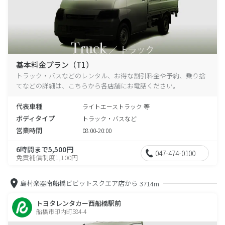
基本料金プラン（T1）
トラック・バスなどのレンタル、お得な割引料金や予約、乗り捨
てなどの詳細は、こちらから各店舗にお電話ください。
代表車種
ライトエーストラック 等
ボディタイプ
トラック・バスなど
営業時間
08:00-20:00
6時間まで5,500円
047-474-0100
免責補償制度1,100円
島村楽器南船橋ビビットスクエア店から
3714m
トヨタレンタカー西船橋駅前
船橋市印内町584-4