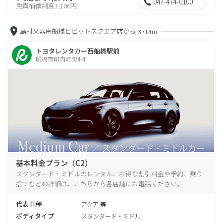
047-474-0100
免責補償制度1,100円
島村楽器南船橋ビビットスクエア店から
3714m
トヨタレンタカー西船橋駅前
船橋市印内町584-4
基本料金プラン（C2）
スタンダード・ミドルのレンタル、お得な割引料金や予約、乗り
捨てなどの詳細は、こちらから各店舗にお電話ください。
代表車種
アクア 等
ボディタイプ
スタンダード・ミドル