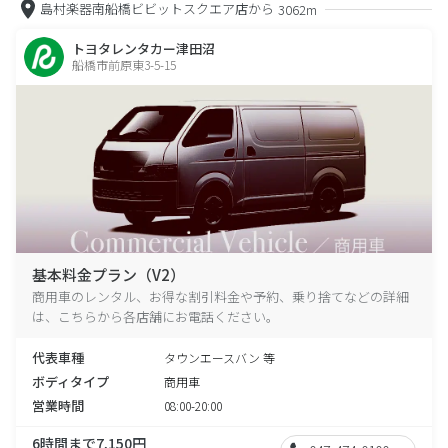
島村楽器南船橋ビビットスクエア店から
3062m
トヨタレンタカー津田沼
船橋市前原東3-5-15
基本料金プラン（V2）
商用車のレンタル、お得な割引料金や予約、乗り捨てなどの詳細
は、こちらから各店舗にお電話ください。
代表車種
タウンエースバン 等
ボディタイプ
商用車
営業時間
08:00-20:00
6時間まで7,150円