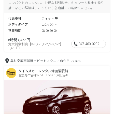
コンパクトのレンタル、お得な割引料金、キャンセル料金や乗り
捨てなどの詳細は、こちらから各店舗にお電話ください。
代表車種
フィット 等
ボディタイプ
コンパクト
営業時間
08:00-20:00
6時間7,463円
047-460-0202
免責補償制度【K-0,C-1,C-2,M-2,S-2】
1,430円
島村楽器南船橋ビビットスクエア店から
2276m
タイムズカーレンタル津田沼駅前
習志野市谷津7-7-1 Loharu津田沼4F