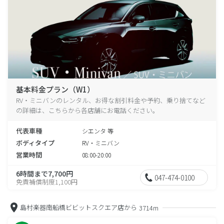
基本料金プラン（W1）
RV・ミニバンのレンタル、お得な割引料金や予約、乗り捨てなど
の詳細は、こちらから各店舗にお電話ください。
代表車種
シエンタ 等
ボディタイプ
RV・ミニバン
営業時間
08:00-20:00
6時間まで7,700円
047-474-0100
免責補償制度1,100円
島村楽器南船橋ビビットスクエア店から
3714m