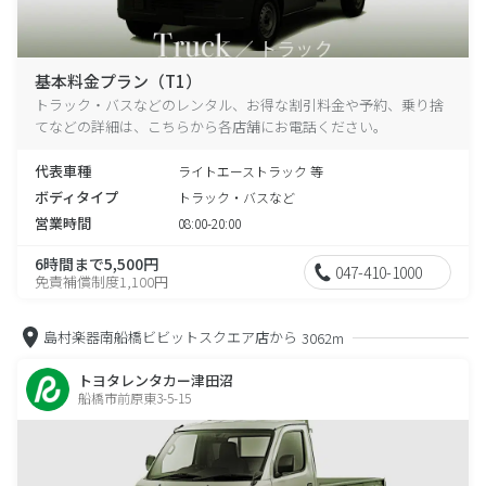
基本料金プラン（T1）
トラック・バスなどのレンタル、お得な割引料金や予約、乗り捨
てなどの詳細は、こちらから各店舗にお電話ください。
代表車種
ライトエーストラック 等
ボディタイプ
トラック・バスなど
営業時間
08:00-20:00
6時間まで5,500円
047-410-1000
免責補償制度1,100円
島村楽器南船橋ビビットスクエア店から
3062m
トヨタレンタカー津田沼
船橋市前原東3-5-15