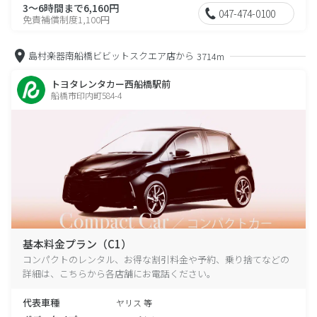
3～6時間まで6,160円
047-474-0100
免責補償制度1,100円
島村楽器南船橋ビビットスクエア店から
3714m
トヨタレンタカー西船橋駅前
船橋市印内町584-4
基本料金プラン（C1）
コンパクトのレンタル、お得な割引料金や予約、乗り捨てなどの
詳細は、こちらから各店舗にお電話ください。
代表車種
ヤリス 等