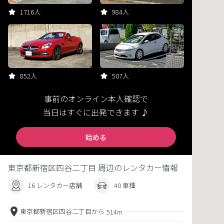
1716人
984人
852人
507人
事前のオンライン本人確認で
当日はすぐに出発できます ♪
始める
東京都新宿区四谷二丁目 周辺のレンタカー情報
16 レンタカー店舗
40 車種
東京都新宿区四谷二丁目から
514m