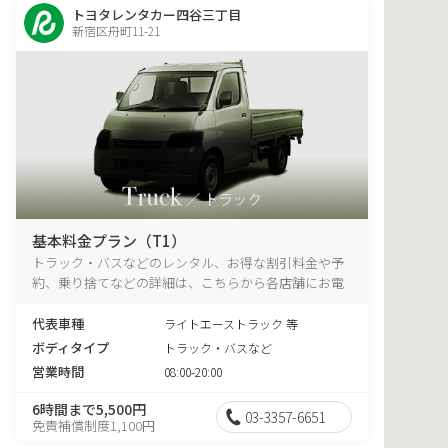
トヨタレンタカー四谷三丁目
新宿区舟町11-21
基本料金プラン（T1）
トラック・バスなどのレンタル、お得な割引料金や予
約、乗り捨てなどの詳細は、こちらから各店舗にお電
話ください。
代表車種
ライトエーストラック 等
ボディタイプ
トラック・バスなど
営業時間
08:00-20:00
6時間まで5,500円
03-3357-6651
免責補償制度1,100円