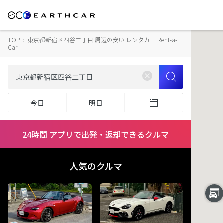
TOP
›
東京都新宿区四谷二丁目 周辺の安い レンタカー Rent-a-
Car
今日
明日
24時間 アプリで出発・返却できるクルマ
人気のクルマ