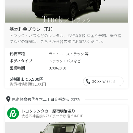
基本料金プラン（T1）
トラック・バスなどのレンタル、お得な割引料金や予約、乗り捨
てなどの詳細は、こちらから各店舗にお電話ください。
代表車種
ライトエーストラック 等
ボディタイプ
トラック・バスなど
営業時間
08:00-20:00
6時間まで5,500円
03-3357-6651
免責補償制度1,100円
原宿警察署代々木二丁目交番から
2372m
トヨタレンタカー原宿明治通り
渋谷区神宮前6-27-8京セラ原宿ビルB1F