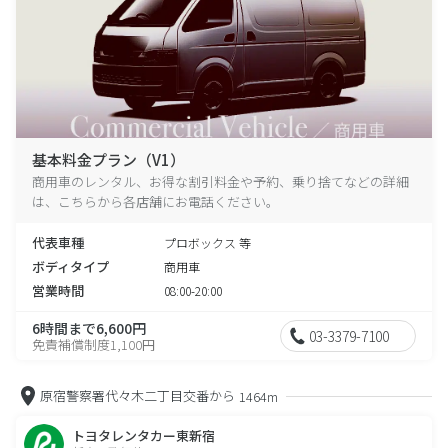
基本料金プラン（V1）
商用車のレンタル、お得な割引料金や予約、乗り捨てなどの詳細
は、こちらから各店舗にお電話ください。
代表車種
プロボックス 等
ボディタイプ
商用車
営業時間
08:00-20:00
6時間まで6,600円
03-3379-7100
免責補償制度1,100円
原宿警察署代々木二丁目交番から
1464m
トヨタレンタカー東新宿