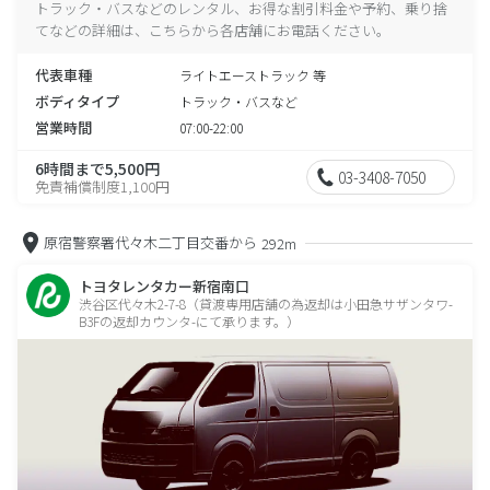
トラック・バスなどのレンタル、お得な割引料金や予約、乗り捨
てなどの詳細は、こちらから各店舗にお電話ください。
代表車種
ライトエーストラック 等
ボディタイプ
トラック・バスなど
営業時間
07:00-22:00
6時間まで5,500円
03-3408-7050
免責補償制度1,100円
原宿警察署代々木二丁目交番から
292m
トヨタレンタカー新宿南口
渋谷区代々木2-7-8（貸渡専用店舗の為返却は小田急サザンタワ-
B3Fの返却カウンタ-にて承ります。）