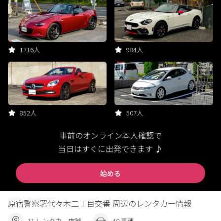
1716人
984人
852人
507人
事前のオンライン本人確認で
当日はすぐに出発できます ♪
始める
原宿警察署代々木二丁目交番 周辺のレンタカー情報
11 レンタカー店舗
40 車種