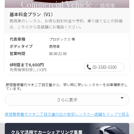
基本料金プラン（V1）
商用車のレンタル、お得な割引料金や予約、乗り捨てなどの詳細
は、こちらから各店舗にお電話ください。
代表車種
プロボックス 等
ボディタイプ
商用車
営業時間
08:00-22:00
6時間まで6,600円
03-3383-0100
免責補償制度1,100円
原宿警察署代々木二丁目交番から、安い順に安いレンタカーを40車種表示し
ています。
さらに表示
原宿警察署代々木二丁目交番付近の格安レンタカー店舗をマップで見る
クルマ活用でカーシェアリング事業