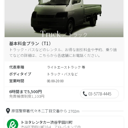
基本料金プラン（T1）
トラック・バスなどのレンタル、お得な割引料金や予約、乗り捨
てなどの詳細は、こちらから各店舗にお電話ください。
代表車種
ライトエーストラック 等
ボディタイプ
トラック・バスなど
営業時間
08:00-20:00
6時間まで5,500円
03-5778-4445
免責補償制度1,100円
原宿警察署代々木二丁目交番から
2702m
トヨタレンタカー渋谷宇田川町
渋谷区宇田川町10-4 アロ-パ-キング内