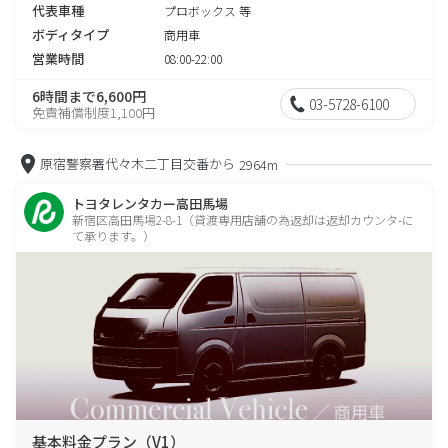
代表車種
プロボックス 等
ボディタイプ
商用車
営業時間
08:00-22:00
6時間まで6,600円
03-5728-6100
免責補償制度1,100円
原宿警察署代々木二丁目交番から
2964m
トヨタレンタカー高田馬場
新宿区高田馬場2-8-1（貸渡専用店舗の為返却は返却カウンタ-に
て承ります。）
基本料金プラン（V1）