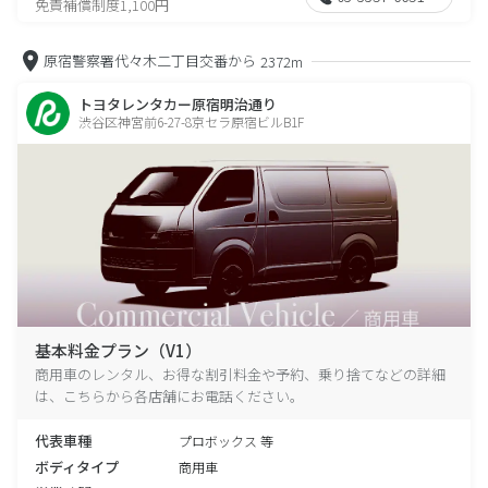
免責補償制度1,100円
原宿警察署代々木二丁目交番から
2372m
トヨタレンタカー原宿明治通り
渋谷区神宮前6-27-8京セラ原宿ビルB1F
基本料金プラン（V1）
商用車のレンタル、お得な割引料金や予約、乗り捨てなどの詳細
は、こちらから各店舗にお電話ください。
代表車種
プロボックス 等
ボディタイプ
商用車