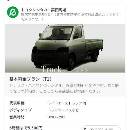
トヨタレンタカー高田馬場
新宿区高田馬場2-8-1（貸渡専用店舗の為返却は返却カウンタ-に
て承ります。）
基本料金プラン（T1）
トラック・バスなどのレンタル、お得な割引料金や予約、乗り捨
てなどの詳細は、こちらから各店舗にお電話ください。
代表車種
ライトエーストラック 等
ボディタイプ
トラック・バスなど
営業時間
08:00-22:00
6時間まで5,500円
03-3203-4100