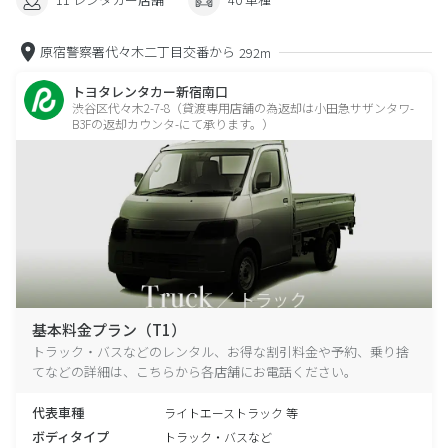
原宿警察署代々木二丁目交番から
292m
トヨタレンタカー新宿南口
渋谷区代々木2-7-8（貸渡専用店舗の為返却は小田急サザンタワ-
B3Fの返却カウンタ-にて承ります。）
基本料金プラン（T1）
トラック・バスなどのレンタル、お得な割引料金や予約、乗り捨
てなどの詳細は、こちらから各店舗にお電話ください。
代表車種
ライトエーストラック 等
ボディタイプ
トラック・バスなど