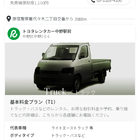
免責補償制度1,100円
原宿警察署代々木二丁目交番から
3088m
トヨタレンタカー中野駅前
中野区中野2-8-6
基本料金プラン（T1）
トラック・バスなどのレンタル、お得な割引料金や予約、乗り捨
てなどの詳細は、こちらから各店舗にお電話ください。
代表車種
ライトエーストラック 等
ボディタイプ
トラック・バスなど