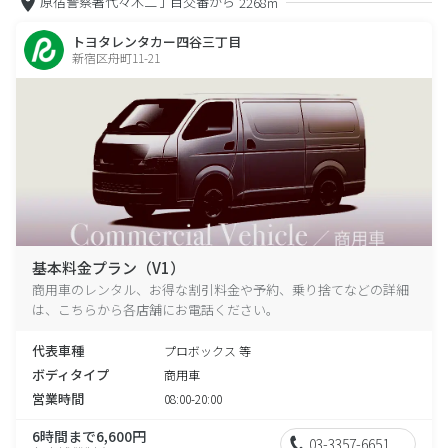
原宿警察署代々木二丁目交番から
2268m
トヨタレンタカー四谷三丁目
新宿区舟町11-21
基本料金プラン（V1）
商用車のレンタル、お得な割引料金や予約、乗り捨てなどの詳細
は、こちらから各店舗にお電話ください。
代表車種
プロボックス 等
ボディタイプ
商用車
営業時間
08:00-20:00
6時間まで6,600円
03-3357-6651