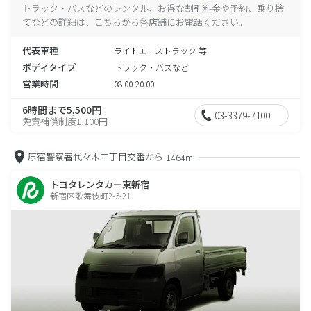
トラック・バスなどのレンタル、お得な割引料金や予約、乗り捨
てなどの詳細は、こちらから各店舗にお電話ください。
代表車種
ライトエーストラック 等
ボディタイプ
トラック・バスなど
営業時間
08:00-20:00
6時間まで5,500円
03-3379-7100
免責補償制度1,100円
原宿警察署代々木二丁目交番から
1464m
トヨタレンタカー東新宿
新宿区歌舞伎町2-3-21