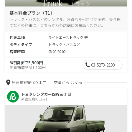
基本料金プラン（T1）
トラック・バスなどのレンタル、お得な割引料金や予約、乗り捨
てなどの詳細は、こちらから各店舗にお電話ください。
代表車種
ライトエーストラック 等
ボディタイプ
トラック・バスなど
営業時間
08:00-20:00
6時間まで5,500円
03-5273-2100
免責補償制度1,100円
原宿警察署代々木二丁目交番から
2268m
トヨタレンタカー四谷三丁目
新宿区舟町11-21