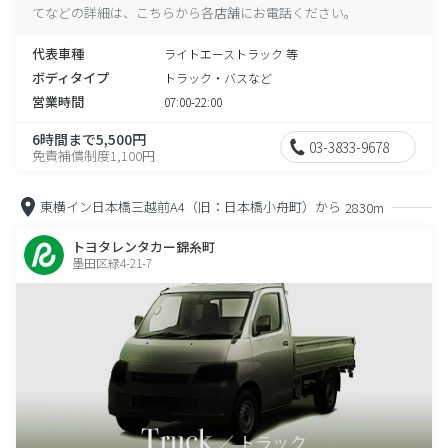
てなどの詳細は、こちらから各店舗にお電話ください。
代表車種
ライトエーストラック 等
ボディタイプ
トラック・バスなど
営業時間
07:00-22:00
6時間まで5,500円
03-3833-9678
免責補償制度1,100円
東横イン日本橋三越前A4（旧：日本橋小舟町）から
2830m
トヨタレンタカー錦糸町
墨田区緑4-21-7