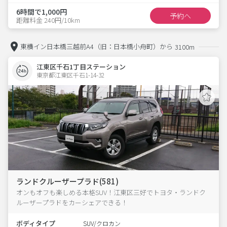
6時間で1,000円
予約へ
距離料金 240円/10km
東横イン日本橋三越前A4（旧：日本橋小舟町）から
3100m
江東区千石1丁目ステーション
東京都江東区千石1-14-32  
ランドクルーザープラド(581)
オンもオフも楽しめる本格SUV！江東区三好でトヨタ・ランドク
ルーザープラドをカーシェアできる！
ボディタイプ
SUV/クロカン