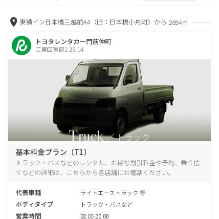
東横イン日本橋三越前A4（旧：日本橋小舟町）から
2694m
トヨタレンタカー門前仲町
江東区富岡1-26-14
基本料金プラン（T1）
トラック・バスなどのレンタル、お得な割引料金や予約、乗り捨
てなどの詳細は、こちらから各店舗にお電話ください。
代表車種
ライトエーストラック 等
ボディタイプ
トラック・バスなど
営業時間
08:00-20:00