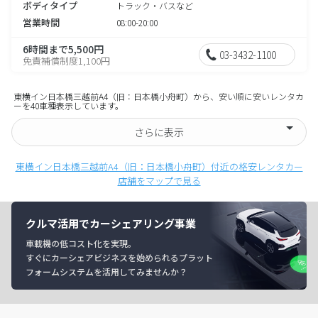
ボディタイプ
トラック・バスなど
営業時間
08:00-20:00
6時間まで5,500円
03-3432-1100
免責補償制度1,100円
東横イン日本橋三越前A4（旧：日本橋小舟町）から、安い順に安いレンタカ
ーを40車種表示しています。
さらに表示
東横イン日本橋三越前A4（旧：日本橋小舟町）付近の格安レンタカー
店舗をマップで見る
クルマ活用でカーシェアリング事業
車載機の低コスト化を実現。
すぐにカーシェアビジネスを始められるプラット
フォームシステムを活用してみませんか？