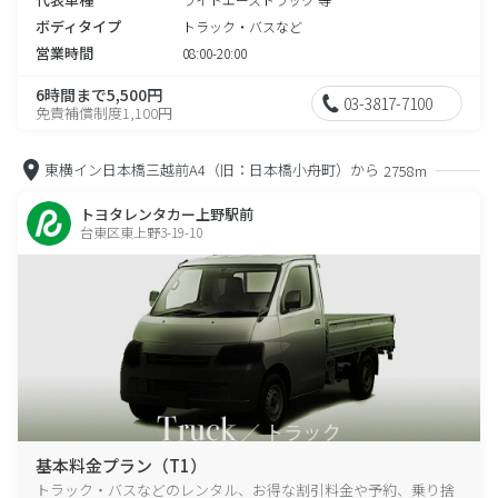
ボディタイプ
トラック・バスなど
営業時間
08:00-20:00
6時間まで5,500円
03-3817-7100
免責補償制度1,100円
東横イン日本橋三越前A4（旧：日本橋小舟町）から
2758m
トヨタレンタカー上野駅前
台東区東上野3-19-10
基本料金プラン（T1）
トラック・バスなどのレンタル、お得な割引料金や予約、乗り捨