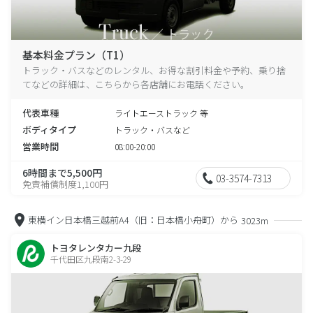
基本料金プラン（T1）
トラック・バスなどのレンタル、お得な割引料金や予約、乗り捨
てなどの詳細は、こちらから各店舗にお電話ください。
代表車種
ライトエーストラック 等
ボディタイプ
トラック・バスなど
営業時間
08:00-20:00
6時間まで5,500円
03-3574-7313
免責補償制度1,100円
東横イン日本橋三越前A4（旧：日本橋小舟町）から
3023m
トヨタレンタカー九段
千代田区九段南2-3-29