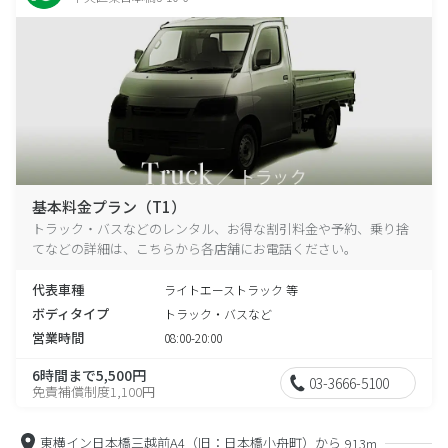
基本料金プラン（T1）
トラック・バスなどのレンタル、お得な割引料金や予約、乗り捨
てなどの詳細は、こちらから各店舗にお電話ください。
代表車種
ライトエーストラック 等
ボディタイプ
トラック・バスなど
営業時間
08:00-20:00
6時間まで5,500円
03-3666-5100
免責補償制度1,100円
東横イン日本橋三越前A4（旧：日本橋小舟町）から
913m