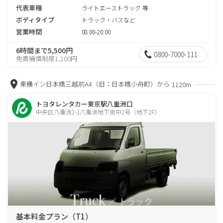
代表車種
ライトエーストラック 等
ボディタイプ
トラック・バスなど
営業時間
08:00-20:00
6時間まで5,500円
0800-7000-111
免責補償制度1,100円
東横イン日本橋三越前A4（旧：日本橋小舟町）から
1120m
トヨタレンタカー東京駅八重洲口
中央区八重洲2-1八重洲地下街中2号（地下2F）
基本料金プラン（T1）