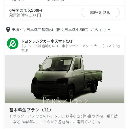
6時間まで5,500円
詳細を見る
免責補償料1,100円
東横イン日本橋三越前A4（旧：日本橋小舟町）から
1005m
トヨタレンタカー水天宮T-CAT
中央区日本橋箱崎町42-1 東京シティエアタ-ミナル（T-CAT）地
下1F
基本料金プラン（T1）
トラック・バスなどのレンタル、お得な割引料金や予約、乗り捨
てなどの詳細は、こちらから各店舗にお電話ください。