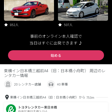
852人
507人
事前のオンライン本人確認で
当日はすぐに出発できます ♪
始める
東横イン日本橋三越前A4（旧：日本橋小舟町） 周辺のレ
ンタカー情報
20 レンタカー店舗
40 車種
東横イン日本橋三越前A4（旧：日本橋小舟町）から
753m
トヨタレンタカー東日本橋
中央区東日本橋3-10-6