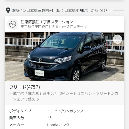
東横イン日本橋三越前A4（旧：日本橋小舟町）から
2976m
江東区猿江１丁目ステーション
東京都江東区猿江1-19-6  山一猿江ステーツ
フリード(4757)
半蔵門線「住吉駅」徒歩6分！3列シートミニバン・フリードがカ
ーシェアで使える！
ボディタイプ
ミニバン/ワンボックス
乗車人数
7人
メーカー
Honda ホンダ