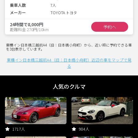
乗車人数
7人
メーカー
TOYOTA トヨタ
24時間で8,000円
予約へ
距離料金 270円/10km
東横イン日本橋三越前A4（旧：日本橋小舟町）から、近い順に予約できる車
を3台表示しています。
東横イン日本橋三越前A4（旧：日本橋小舟町）近辺の車をマップで見
る
人気のクルマ
1717人
984人