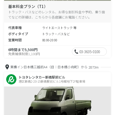
基本料金プラン（T1）
トラック・バスなどのレンタル、お得な割引料金や予約、乗り捨
てなどの詳細は、こちらから各店舗にお電話ください。
代表車種
ライトエーストラック 等
ボディタイプ
トラック・バスなど
営業時間
08:00-20:00
6時間まで5,500円
03-3635-0100
免責補償制度1,100円
東横イン日本橋三越前A4（旧：日本橋小舟町）から
2873m
トヨタレンタカー新橋駅前ビル
港区新橋2-20-15新橋駅前ビル1号館地下2F駐車場