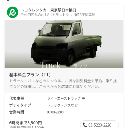
トヨタレンタカー東京駅日本橋口
千代田区丸の内1-8-1トラストタワ-N館B2F駐車場
基本料金プラン（T1）
トラック・バスなどのレンタル、お得な割引料金や予約、乗り捨
てなどの詳細は、こちらから各店舗にお電話ください。
代表車種
ライトエーストラック 等
ボディタイプ
トラック・バスなど
営業時間
08:00-22:00
6時間まで5,500円
03-5220-2220
免責補償制度1,100円