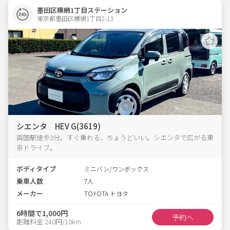
墨田区横網1丁目ステーション
東京都墨田区横網1丁目2-13  
シエンタ HEV G(3619)
両国駅徒歩3分。すぐ乗れる、ちょうどいい。シエンタで広がる東
京ドライブ。
ボディタイプ
ミニバン/ワンボックス
乗車人数
7人
メーカー
TOYOTA トヨタ
6時間で1,000円
予約へ
距離料金 240円/10km