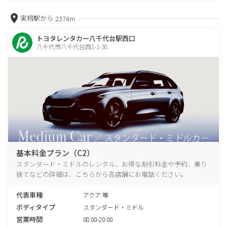
実籾駅から
2374m
トヨタレンタカー八千代台駅西口
八千代市八千代台西1-1-38
基本料金プラン（C2）
スタンダード・ミドルのレンタル、お得な割引料金や予約、乗り
捨てなどの詳細は、こちらから各店舗にお電話ください。
代表車種
アクア 等
ボディタイプ
スタンダード・ミドル
営業時間
08:00-20:00