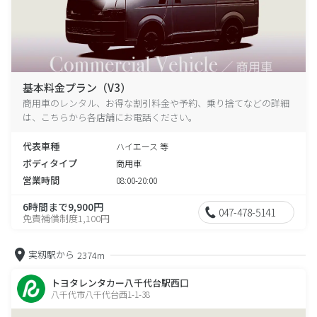
基本料金プラン（V3）
商用車のレンタル、お得な割引料金や予約、乗り捨てなどの詳細
は、こちらから各店舗にお電話ください。
代表車種
ハイエース 等
ボディタイプ
商用車
営業時間
08:00-20:00
6時間まで9,900円
047-478-5141
免責補償制度1,100円
実籾駅から
2374m
トヨタレンタカー八千代台駅西口
八千代市八千代台西1-1-38