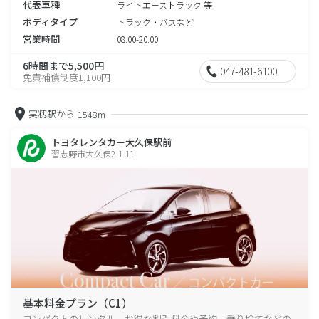
代表車種
ライトエーストラック 等
ボディタイプ
トラック・バスなど
営業時間
08:00-20:00
6時間まで5,500円
047-481-6100
免責補償制度1,100円
実籾駅から
1548m
トヨタレンタカー大久保駅前
習志野市大久保2-1-11
基本料金プラン（C1）
コンパクトのレンタル、お得な割引料金や予約、乗り捨てなどの