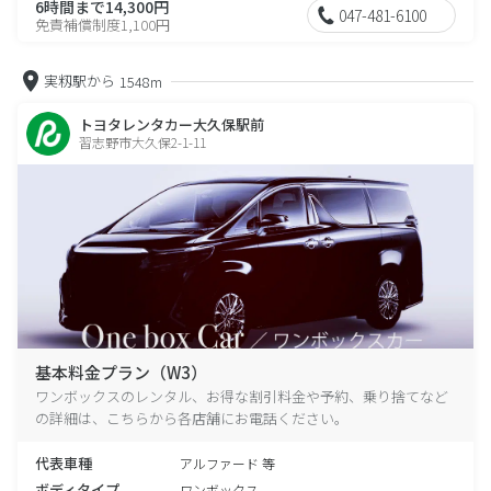
6時間まで14,300円
047-481-6100
免責補償制度1,100円
実籾駅から
1548m
トヨタレンタカー大久保駅前
習志野市大久保2-1-11
基本料金プラン（W3）
ワンボックスのレンタル、お得な割引料金や予約、乗り捨てなど
の詳細は、こちらから各店舗にお電話ください。
代表車種
アルファード 等
ボディタイプ
ワンボックス