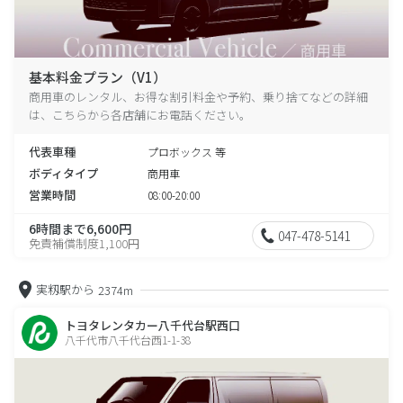
基本料金プラン（V1）
商用車のレンタル、お得な割引料金や予約、乗り捨てなどの詳細
は、こちらから各店舗にお電話ください。
代表車種
プロボックス 等
ボディタイプ
商用車
営業時間
08:00-20:00
6時間まで6,600円
047-478-5141
免責補償制度1,100円
実籾駅から
2374m
トヨタレンタカー八千代台駅西口
八千代市八千代台西1-1-38