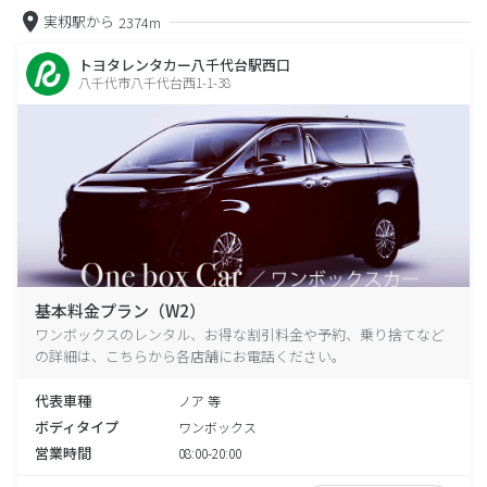
実籾駅から
2374m
トヨタレンタカー八千代台駅西口
八千代市八千代台西1-1-38
基本料金プラン（W2）
ワンボックスのレンタル、お得な割引料金や予約、乗り捨てなど
の詳細は、こちらから各店舗にお電話ください。
代表車種
ノア 等
ボディタイプ
ワンボックス
営業時間
08:00-20:00