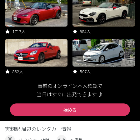
1717人
984人
852人
507人
事前のオンライン本人確認で
当日はすぐに出発できます ♪
始める
実籾駅 周辺のレンタカー情報
2 レンタカー店舗
19 車種