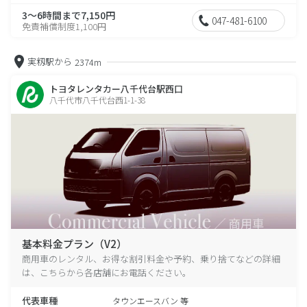
3～6時間まで7,150円
047-481-6100
免責補償制度1,100円
実籾駅から
2374m
トヨタレンタカー八千代台駅西口
八千代市八千代台西1-1-38
基本料金プラン（V2）
商用車のレンタル、お得な割引料金や予約、乗り捨てなどの詳細
は、こちらから各店舗にお電話ください。
代表車種
タウンエースバン 等