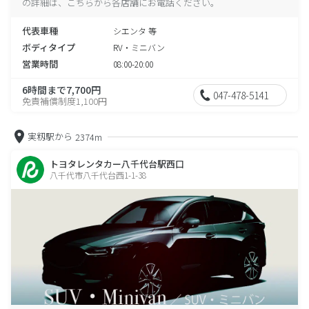
の詳細は、こちらから各店舗にお電話ください。
代表車種
シエンタ 等
ボディタイプ
RV・ミニバン
営業時間
08:00-20:00
6時間まで7,700円
047-478-5141
免責補償制度1,100円
実籾駅から
2374m
トヨタレンタカー八千代台駅西口
八千代市八千代台西1-1-38