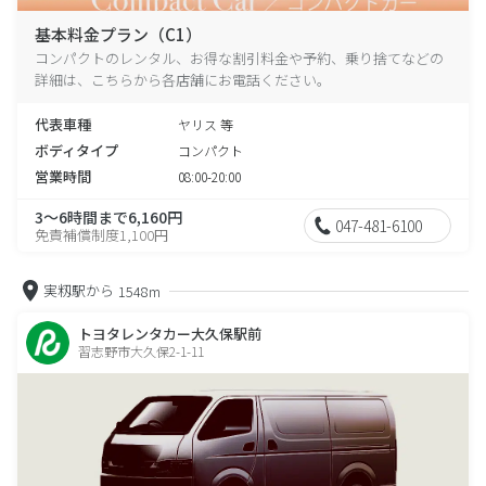
基本料金プラン（C1）
コンパクトのレンタル、お得な割引料金や予約、乗り捨てなどの
詳細は、こちらから各店舗にお電話ください。
代表車種
ヤリス 等
ボディタイプ
コンパクト
営業時間
08:00-20:00
3～6時間まで6,160円
047-481-6100
免責補償制度1,100円
実籾駅から
1548m
トヨタレンタカー大久保駅前
習志野市大久保2-1-11