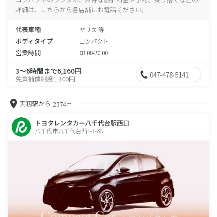
詳細は、こちらから各店舗にお電話ください。
代表車種
ヤリス 等
ボディタイプ
コンパクト
営業時間
08:00-20:00
3～6時間まで6,160円
047-478-5141
免責補償制度1,100円
実籾駅から
2374m
トヨタレンタカー八千代台駅西口
八千代市八千代台西1-1-38