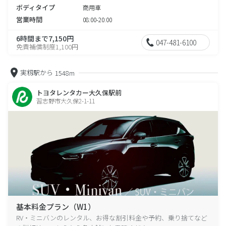
ボディタイプ
商用車
営業時間
08:00-20:00
6時間まで7,150円
047-481-6100
免責補償制度1,100円
実籾駅から
1548m
トヨタレンタカー大久保駅前
習志野市大久保2-1-11
基本料金プラン（W1）
RV・ミニバンのレンタル、お得な割引料金や予約、乗り捨てなど