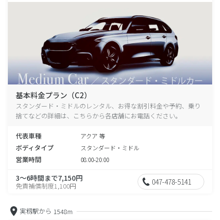
基本料金プラン（C2）
スタンダード・ミドルのレンタル、お得な割引料金や予約、乗り
捨てなどの詳細は、こちらから各店舗にお電話ください。
代表車種
アクア 等
ボディタイプ
スタンダード・ミドル
営業時間
08:00-20:00
3～6時間まで7,150円
047-478-5141
免責補償制度1,100円
実籾駅から
1548m