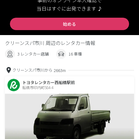
事前のオンライン本人確認で
当日はすぐに出発できます ♪
始める
クリーンスパ市川 周辺のレンタカー情報
3 レンタカー店舗
16 車種
クリーンスパ市川から
2663m
トヨタレンタカー西船橋駅前
船橋市印内町584-4