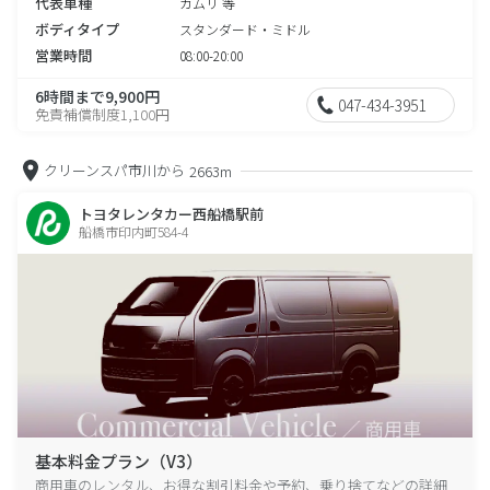
代表車種
カムリ 等
ボディタイプ
スタンダード・ミドル
営業時間
08:00-20:00
6時間まで9,900円
047-434-3951
免責補償制度1,100円
クリーンスパ市川から
2663m
トヨタレンタカー西船橋駅前
船橋市印内町584-4
基本料金プラン（V3）
商用車のレンタル、お得な割引料金や予約、乗り捨てなどの詳細