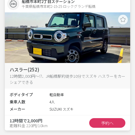
船橋市本町2丁目ステーション
千葉県船橋市本町2-15-25 ロックグランデ船橋 
ハスラー(252)
12時間2,000円～⁉、JR船橋駅約徒歩10分でスズキ ハスラーをカー
シェアできる
ボディタイプ
軽自動車
乗車人数
4人
メーカー
SUZUKI スズキ
12時間で2,000円
予約へ
距離料金 220円/10km