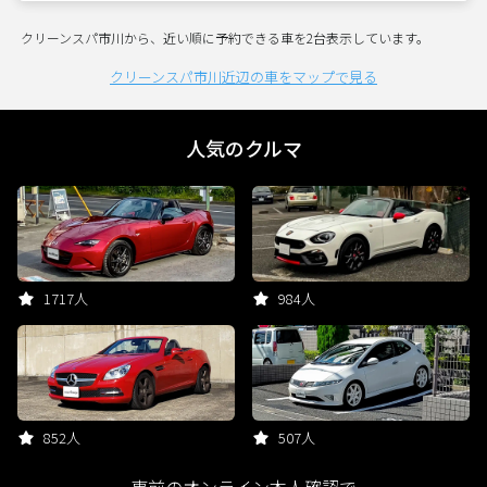
クリーンスパ市川から、近い順に予約できる車を2台表示しています。
クリーンスパ市川近辺の車をマップで見る
人気のクルマ
1717人
984人
852人
507人