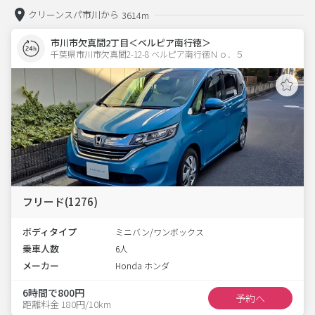
クリーンスパ市川から
3614m
市川市欠真間2丁目＜ベルピア南行徳＞
千葉県市川市欠真間2-12-8 ベルピア南行徳Ｎｏ．５ 
フリード(1276)
ボディタイプ
ミニバン/ワンボックス
乗車人数
6人
メーカー
Honda ホンダ
6時間で800円
予約へ
距離料金 180円/10km