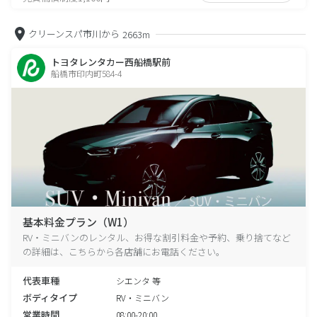
クリーンスパ市川から
2663m
トヨタレンタカー西船橋駅前
船橋市印内町584-4
基本料金プラン（W1）
RV・ミニバンのレンタル、お得な割引料金や予約、乗り捨てなど
の詳細は、こちらから各店舗にお電話ください。
代表車種
シエンタ 等
ボディタイプ
RV・ミニバン
営業時間
08:00-20:00