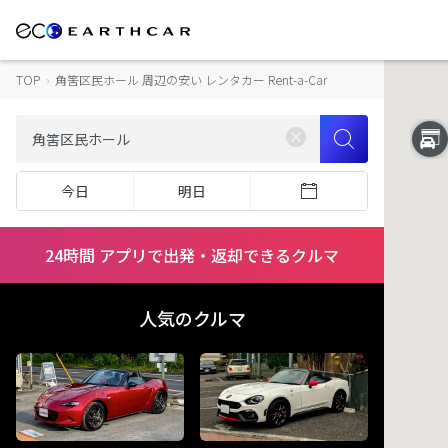
TOP
›
角筈区民ホール 周辺の安い レンタカー Rent-a-Car
今日
明日
24時間 アプリで出発・返却できるクルマ
人気のクルマ