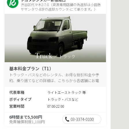
渋谷区代々木2-7-8（貸渡専用店舗の為返却は小田急
サザンタワ-B3Fの返却カウンタ-にて承ります。）
基本料金プラン（T1）
トラック・バスなどのレンタル、お得な割引料金や予
約、乗り捨てなどの詳細は、こちらから各店舗にお電
話ください。
代表車種
ライトエーストラック 等
ボディタイプ
トラック・バスなど
営業時間
07:00-22:00
6時間まで5,500円
03-3374-0100
免責補償制度1,100円