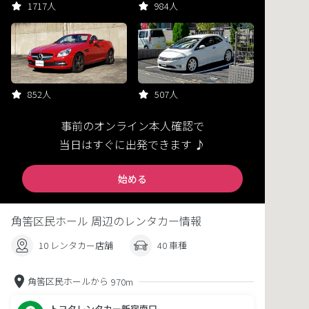
1717人
984人
852人
507人
事前のオンライン本人確認で
当日はすぐに出発できます ♪
始める
角筈区民ホール 周辺のレンタカー情報
10 レンタカー店舗
40 車種
角筈区民ホールから
970m
トヨタレンタカー新宿南口