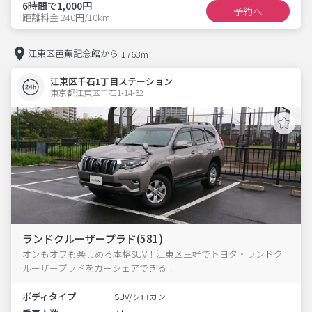
6時間で1,000円
予約へ
距離料金 240円/10km
江東区芭蕉記念館から
1763m
江東区千石1丁目ステーション
東京都江東区千石1-14-32  
ランドクルーザープラド(581)
オンもオフも楽しめる本格SUV！江東区三好でトヨタ・ランドク
ルーザープラドをカーシェアできる！
ボディタイプ
SUV/クロカン