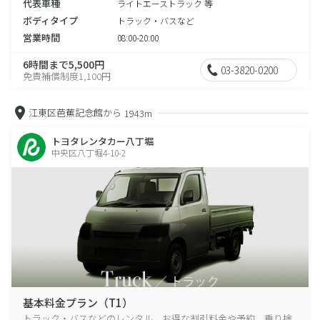
代表車種
ライトエーストラック 等
ボディタイプ
トラック・バスなど
営業時間
08:00-20:00
6時間まで5,500円
03-3820-0200
免責補償制度1,100円
江東区芭蕉記念館から
1943m
トヨタレンタカー八丁堀
中央区八丁堀4-10-2
基本料金プラン（T1）
トラック・バスなどのレンタル、お得な割引料金や予約、乗り捨