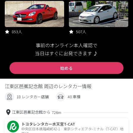
853人
507人
事前のオンライン本人確認で
当日はすぐに出発できます ♪
始める
江東区芭蕉記念館 周辺のレンタカー情報
18 レンタカー店舗
40 車種
江東区芭蕉記念館から
726m
トヨタレンタカー水天宮T-CAT
中央区日本橋箱崎町42-1 東京シティエアタ-ミナル（T-CAT）地