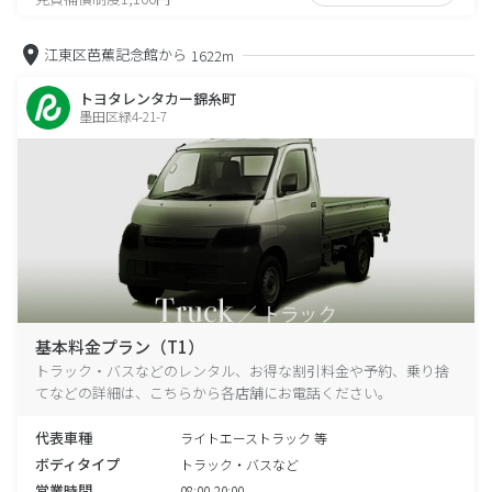
江東区芭蕉記念館から
1622m
トヨタレンタカー錦糸町
墨田区緑4-21-7
基本料金プラン（T1）
トラック・バスなどのレンタル、お得な割引料金や予約、乗り捨
てなどの詳細は、こちらから各店舗にお電話ください。
代表車種
ライトエーストラック 等
ボディタイプ
トラック・バスなど
営業時間
08:00-20:00