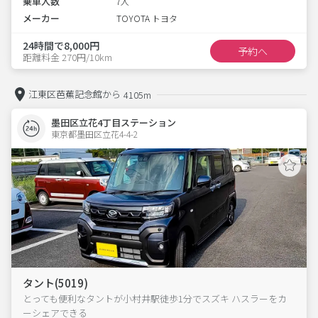
乗車人数
7人
メーカー
TOYOTA トヨタ
24時間で8,000円
予約へ
距離料金 270円/10km
江東区芭蕉記念館から
4105m
墨田区立花4丁目ステーション
東京都墨田区立花4-4-2  
タント(5019)
とっても便利なタントが小村井駅徒歩1分でスズキ ハスラーをカ
ーシェアできる