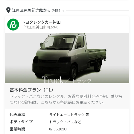
江東区芭蕉記念館から
2454m
トヨタレンタカー神田
千代田区神田多町2-9-6
基本料金プラン（T1）
トラック・バスなどのレンタル、お得な割引料金や予約、乗り捨
てなどの詳細は、こちらから各店舗にお電話ください。
代表車種
ライトエーストラック 等
ボディタイプ
トラック・バスなど
営業時間
07:00-20:00