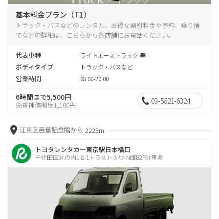
基本料金プラン（T1）
トラック・バスなどのレンタル、お得な割引料金や予約、乗り捨
てなどの詳細は、こちらから各店舗にお電話ください。
代表車種
ライトエーストラック 等
ボディタイプ
トラック・バスなど
営業時間
08:00-20:00
6時間まで5,500円
03-5821-6324
免責補償制度1,100円
江東区芭蕉記念館から
2225m
トヨタレンタカー東京駅日本橋口
千代田区丸の内1-8-1トラストタワ-N館B2F駐車場