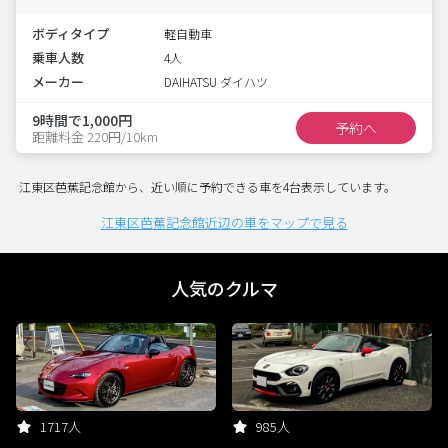
ボディタイプ
軽自動車
乗車人数
4人
メーカー
DAIHATSU ダイハツ
9時間で1,000円
予約へ
距離料金 220円/10km
江東区芭蕉記念館から、近い順に予約できる車を4台表示しています。
江東区芭蕉記念館近辺の車をマップで見る
人気のクルマ
1717人
985人