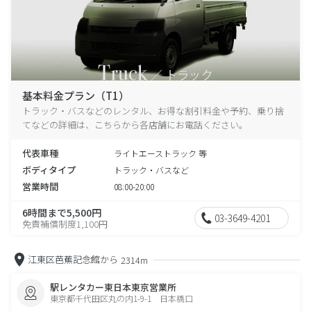
基本料金プラン（T1）
トラック・バスなどのレンタル、お得な割引料金や予約、乗り捨
てなどの詳細は、こちらから各店舗にお電話ください。
代表車種
ライトエーストラック 等
ボディタイプ
トラック・バスなど
営業時間
08:00-20:00
6時間まで5,500円
03-3649-4201
免責補償制度1,100円
江東区芭蕉記念館から
2314m
駅レンタカー東日本東京営業所
東京都千代田区丸の内1-9-1 日本橋口