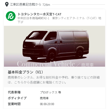
江東区芭蕉記念館から
726m
トヨタレンタカー水天宮T-CAT
中央区日本橋箱崎町42-1 東京シティエアタ-ミナル（T-CAT）地
下1F
基本料金プラン（V1）
商用車のレンタル、お得な割引料金や予約、乗り捨てなどの詳細
は、こちらから各店舗にお電話ください。
代表車種
プロボックス 等
ボディタイプ
商用車
営業時間
08:00-20:00