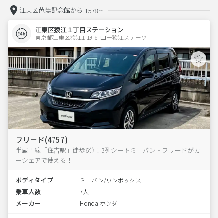
江東区芭蕉記念館から
1578m
江東区猿江１丁目ステーション
東京都江東区猿江1-19-6  山一猿江ステーツ
フリード(4757)
半蔵門線「住吉駅」徒歩6分！3列シートミニバン・フリードがカ
ーシェアで使える！
ボディタイプ
ミニバン/ワンボックス
乗車人数
7人
メーカー
Honda ホンダ