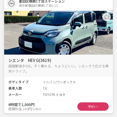
墨田区横網1丁目ステーション
東京都墨田区横網1丁目2-13  
シエンタ HEV G(3619)
両国駅徒歩3分。すぐ乗れる、ちょうどいい。シエンタで広がる東
京ドライブ。
ボディタイプ
ミニバン/ワンボックス
乗車人数
7人
メーカー
TOYOTA トヨタ
6時間で1,000円
予約へ
距離料金 240円/10km