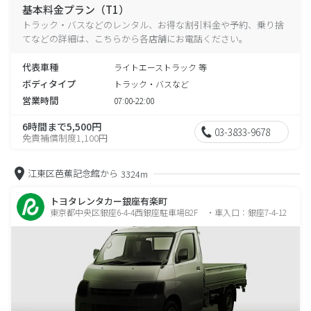
基本料金プラン（T1）
トラック・バスなどのレンタル、お得な割引料金や予約、乗り捨
てなどの詳細は、こちらから各店舗にお電話ください。
代表車種
ライトエーストラック 等
ボディタイプ
トラック・バスなど
営業時間
07:00-22:00
6時間まで5,500円
03-3833-9678
免責補償制度1,100円
江東区芭蕉記念館から
3324m
トヨタレンタカー銀座有楽町
東京都中央区銀座6-4-4西銀座駐車場B2F ・車入口：銀座7-4-12