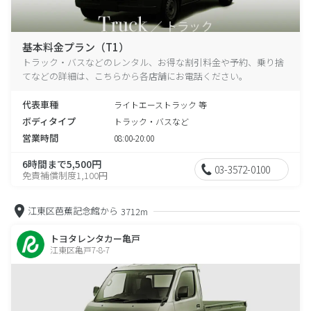
基本料金プラン（T1）
トラック・バスなどのレンタル、お得な割引料金や予約、乗り捨
てなどの詳細は、こちらから各店舗にお電話ください。
代表車種
ライトエーストラック 等
ボディタイプ
トラック・バスなど
営業時間
08:00-20:00
6時間まで5,500円
03-3572-0100
免責補償制度1,100円
江東区芭蕉記念館から
3712m
トヨタレンタカー亀戸
江東区亀戸7-8-7